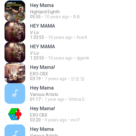
Hey Mama
Highland Eighth
05:55
10 years ago
A B.
HEY MAMA
V-Lo
1:33:55
10 years ago
fina K.
HEY MAMA
V-Lo
1:33:55
10 years ago
djgenk
Hey Mama!
EXO-CBX
03:19
7 years ago
은경 양.
Hey Mama
Various Artists
01:17
1 year ago
Vitória D.
Hey Mama!
EXO CBX
03:20
9 years ago
evi P.
Hey Mama
Various Artists