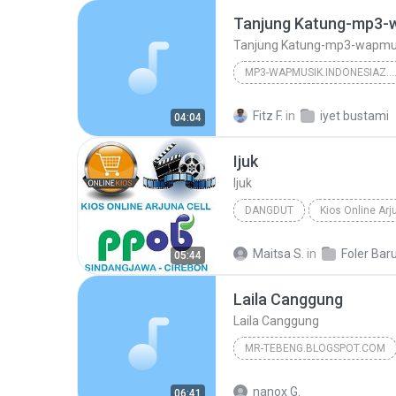
Tanjung Katung-mp3-wapmus
MP3-WAPMUSIK.INDONESIAZ.
Tanjung Katung-mp3-wapmusik.indonesia
Fitz F.
in
iyet bustami
04:04
Ijuk
Ijuk
DANGDUT
Kios Online Arj
Iyeth Bustami
Maitsa S.
in
Foler Bar
05:44
Laila Canggung
Laila Canggung
MR-TEBENG.BLOGSPOT.COM
Laila Canggung
nanox G.
06:41