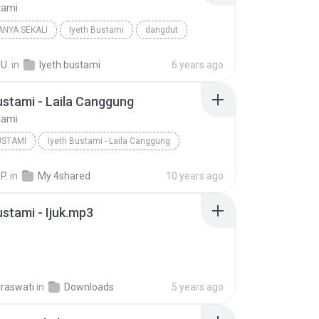
tami
ANYA SEKALI
Iyeth Bustami
dangdut
 U.
in
Iyeth bustami
6 years ago
ustami - Laila Canggung
tami
USTAMI
Iyeth Bustami - Laila Canggung
 Melayu
P.
in
My 4shared
10 years ago
ustami - Ijuk.mp3
araswati
in
Downloads
5 years ago