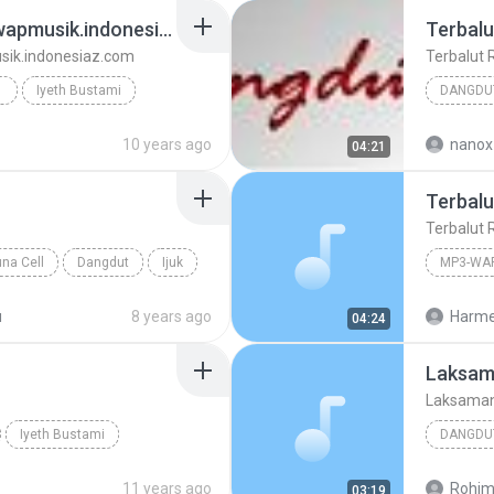
Tanjung Katung-mp3-wapmusik.indonesiaz.com
Terbalu
ik.indonesiaz.com
Terbalut 
COM
Iyeth Bustami
DANGDU
z.com
10 years ago
nanox
04:21
Terbalut
una Cell
Dangdut
Ijuk
u
8 years ago
Harme
04:24
Laksama
Laksamana
Iyeth Bustami
DANGDU
IYETH B
11 years ago
Rohim
03:19