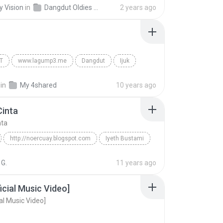
y Vision
in
Dangdut Oldies (Upload by Melody Vision)
2 years ago
T
www.lagump3.me
Dangdut
Ijuk
stami
in
My 4shared
10 years ago
Cinta
nta
http://noercuay.blogspot.com
Iyeth Bustami
nta
Other
 G.
11 years ago
ficial Music Video]
cial Music Video]