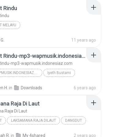
t Rindu
Rindu
T MELAYU
 G.
11 years ago
Terbalut Rindu-mp3-wapmusik.indonesiaz.com
 Rindu-mp3-wapmusik.indonesiaz.com
MP3-WAPMUSIK.INDONESIAZ.COM
Iyeth Bustami
Terbalut Rindu-mp3-wapmusik.indonesiaz.com
n H.
in
Downloads
6 years ago
na Raja Di Laut
 Raja Di Laut
T
LAKSAMANA RAJA DILAUT
DANGDUT
USTAMI
Laksamana Raja Di Laut
ah R.
in
My 4shared
2 years ago