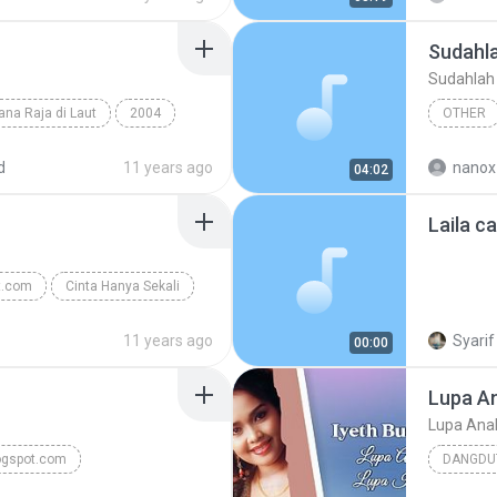
Sudahl
Sudahlah
na Raja di Laut
2004
OTHER
Bustami
Dangdut Melayu
d
11 years ago
nanox
04:02
Laila 
t.com
Cinta Hanya Sekali
11 years ago
Syarif
00:00
Lupa An
Lupa Anak
logspot.com
DANGDU