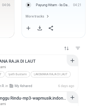
04:06
Payung Hitam - Iis Dahlia
04:21
More tracks
More 
NA RAJA DI LAUT
tami
T
Iyeth Bustami
LAKSMANA RAJA DI LAUT
 R.
in
My 4shared
6 days ago
Terbelenggu Rindu-mp3-wapmusik.indonesiaz.com
tami