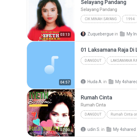
Selayang Pandang
Selayang Pandang
CIK MINAH SAYANG
1994
Selayang Pandang
Zuquebergue
in
03:13
01 Laksamana Raja Di
DANGDUT
LAKSAMANA RA
IYETH BUSTAMI
Huda A.
in
My 4share
04:57
Rumah Cinta
Rumah Cinta
DANGDUT
Dangdut
Iyeth Bustami
udin S.
in
My 4shared
07:00