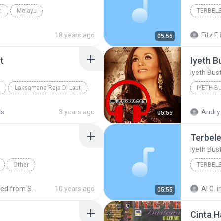
h
Melayu
18 years ago
Fitz F.
05:55
t
Iyeth B
Iyeth Bus
Laksamana Raja Di Laut
Dangdut
ds
3 years ago
Andry 
05:55
Iyeth Bus
Other
Blues
 from SM-J110G
10 years ago
Al G.
i
05:55
Cinta H