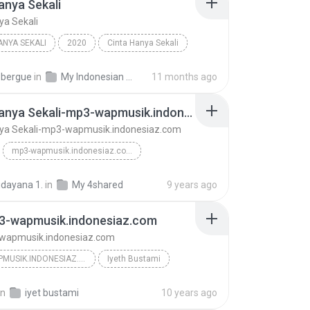
anya Sekali
ya Sekali
ANYA SEKALI
2020
Cinta Hanya Sekali
stami
bergue
in
My Indonesian Music
11 months ago
Cinta Hanya Sekali-mp3-wapmusik.indonesiaz.com
nya Sekali-mp3-wapmusik.indonesiaz.com
mp3-wapmusik.indonesiaz.com
Cinta Hanya Sekali-mp3-wapmusik.indonesiaz.com
Iyeth Bustami
udayana 1.
in
My 4shared
9 years ago
p3-wapmusik.indonesiaz.com
-wapmusik.indonesiaz.com
MP3-WAPMUSIK.INDONESIAZ.COM
Iyeth Bustami
Ijuk-mp3-wapmusik.indonesiaz.com
in
iyet bustami
10 years ago