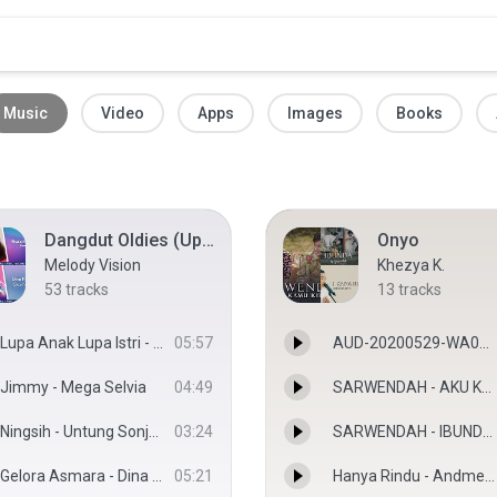
Music
Video
Apps
Images
Books
Dangdut Oldies (Upload by Melody Vision)
Onyo
Melody Vision
Khezya K.
53
tracks
13
tracks
Lupa Anak Lupa Istri - Iyeth Bustami
05:57
AUD-20200529-WA0016.mp3
Jimmy - Mega Selvia
04:49
SARWENDAH - AKU KAMU KITA (Official Music Video) - SARWENDAH
Ningsih - Untung Sonjaya
03:24
SARWENDAH - IBUNDA (Official Music Video) - SARWENDAH
Gelora Asmara - Dina Ponty
05:21
Hanya Rindu - Andmesh | Cover Betrand Peto [ Lirik ] - Hanya Rindu