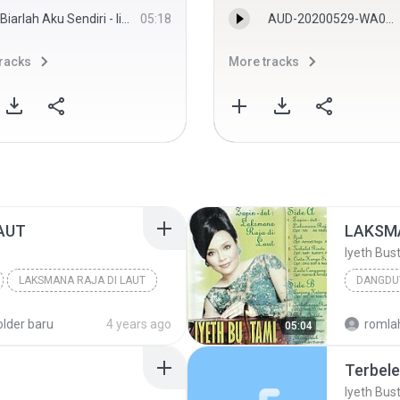
Biarlah Aku Sendiri - Iis Rachmat
05:18
AUD-20200529-WA0026.mp3
racks
More tracks
AUT
LAKSMA
Iyeth Bus
LAKSMANA RAJA DI LAUT
DANGDU
older baru
4 years ago
romlah
05:04
Iyeth Bus