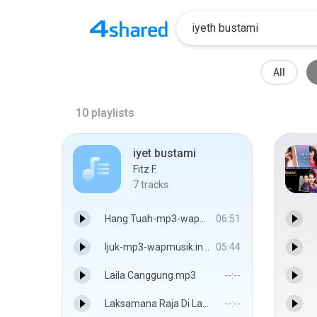
All
10
playlists
iyet bustami
Fitz F.
7
tracks
Hang Tuah-mp3-wapmusik.indonesiaz.com - Iyeth Bustami
06:51
Ijuk-mp3-wapmusik.indonesiaz.com - Iyeth Bustami
05:44
Laila Canggung.mp3
--:--
Laksamana Raja Di Laut.mp3
--:--