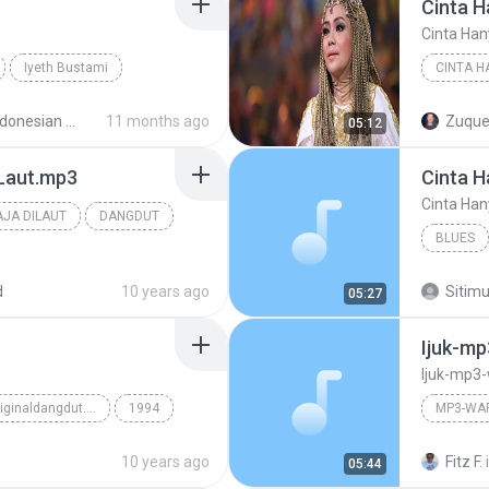
Cinta H
Cinta Han
Iyeth Bustami
CINTA H
Iyeth Bu
My Indonesian Music
11 months ago
Zuque
05:12
 Laut.mp3
Cinta Ha
JA DILAUT
DANGDUT
BLUES
d
10 years ago
Sitim
05:27
Blues
Ijuk-m
Ijuk-mp3
Rumah Cinta originaldangdut.blogspot.com
1994
Rumah Cinta
10 years ago
Fitz F.
05:44