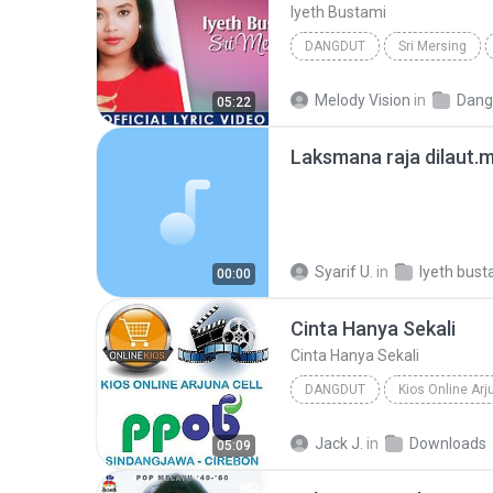
Iyeth Bustami
DANGDUT
Sri Mersing
Melody Vision
in
Dangdut Oldie
05:22
Laksmana raja dilaut.
Syarif U.
in
Iyeth bust
00:00
Cinta Hanya Sekali
Cinta Hanya Sekali
DANGDUT
Kios Online Arj
Cinta Hanya Sekali
Iyeth 
Jack J.
in
Downloads
05:09