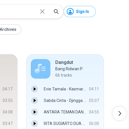
Sign In
Archives
Dangdut
Bang Ridwan P.
66
tracks
04:17
Evie Tamala - Kasmaran.mp3
04:11
03:55
Sabda Cinta - Djingga ( Iyeth Bustami feat Eri susan).mp3
05:07
04:08
ANTARA TEMAN DAN KASIH - RIZA UMAMI
04:55
03:47
RITA SUGIARTO DUA KURSI.mp3
06:00