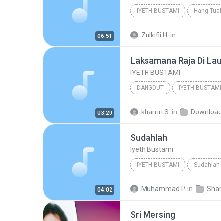
IYETH BUSTAMI
Hang Tua
Zulkifli H.
in
06:51
Laksamana Raja Di Lau
IYETH BUSTAMI
DANGDUT
IYETH BUSTAMI
khamri S.
in
Downloa
03:20
Sudahlah
Iyeth Bustami
IYETH BUSTAMI
Sudahlah
Muhammad P.
in
Shared
04:02
Sri Mersing