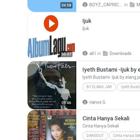
Laksmana Raja Dilaut
Iye
BOYZ_CAPRICONT
in
M
04:58
Ijuk
Ijuk
all I.
in
Downloads
05:37
Iyeth Bustami -Ijuk by 
Iyeth Bustami -Ijuk by elang j
BY ELANG JAR
Iyeth Bust
by elang jar
Iyeth Bustami
nanox G.
05:46
Iyeth Bustami -Ijuk by elang jar
Cinta Hanya Sekali
Cinta Hanya Sekali
DANGDUT
Cinta Hanya Sek