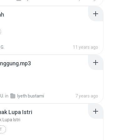
ah
 G.
11 years ago
canggung.mp3
 U.
in
Iyeth bustami
7 years ago
ak Lupa Istri
 Lupa Istri
T