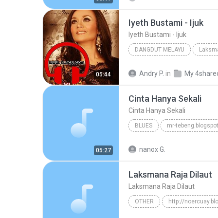
Iyeth Bustami - Ijuk
Iyeth Bustami - Ijuk
DANGDUT MELAYU
Laksma
Iyeth Bustami - Ijuk
Iyeth 
Andry P.
in
My 4share
05:44
Cinta Hanya Sekali
Cinta Hanya Sekali
BLUES
mr-tebeng.blogspo
Iyeth Bustami
Blues
nanox G.
05:27
Laksmana Raja Dilaut
Laksmana Raja Dilaut
OTHER
http://noercuay.b