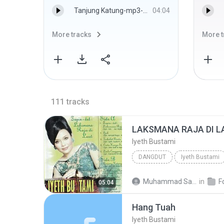
Tanjung Katung-mp3-wapmusik.indonesiaz.com - Iyeth Bustami
04:04
More tracks
More t
111
tracks
LAKSMANA RAJA DI L
Iyeth Bustami
DANGDUT
Iyeth Bustami
Muhammad Sanusi
in
F
05:04
Hang Tuah
Iyeth Bustami