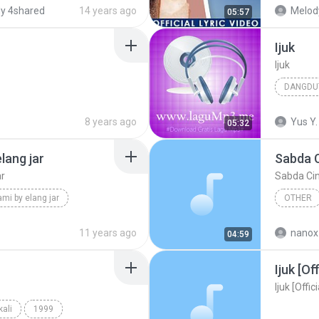
th Bustami
Other
y 4shared
14 years ago
Melod
05:57
Ijuk
Ijuk
DANGDU
Iyeth Bu
8 years ago
Yus Y.
05:32
elang jar
Sabda 
ar
Sabda Ci
ami by elang jar
OTHER
Sabda Ci
11 years ago
nanox
04:59
Ijuk [Of
Ijuk [Offi
ali
1999