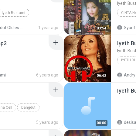
Iyeth Bus
Iyeth Bustami
CINTA H
s (Upload by Melody Vision)
1 year ago
Syarif
03:54
mp3
Iyeth B
Iyeth Bus
IYETH B
Dangdut
ami
6 years ago
Andry 
06:42
Iyeth B
una Cell
Dangdut
Bustami
5 years ago
desis
00:00