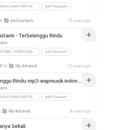
TERBELENGGU RINDU-MP3-WAPMUSIK.INDONESIAZ.COM
Iyeth Bustami
in
iyet bustami
10 years ago
ustami - Terbelenggu Rindu
tami
IYETH BUSTAMI - TERBELENGGU RINDU
Iyeth Bustami
 Melayu
P.
in
My 4shared
10 years ago
Terbelenggu Rindu-mp3-wapmusik.indonesiaz.com
tami
TERBELENGGU RINDU-MP3-WAPMUSIK.INDONESIAZ.COM
Iyeth Bustami
n
My 4shared
8 years ago
anya Sekali