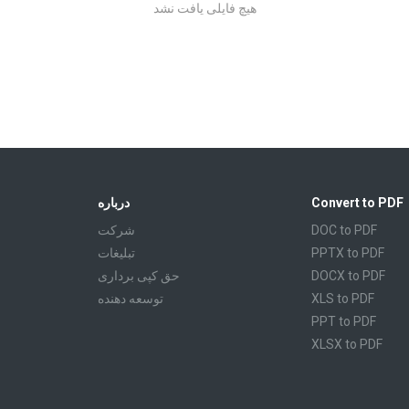
هیچ فایلی یافت نشد
Convert to PDF
درباره
DOC to PDF
شرکت
PPTX to PDF
تبليغات
DOCX to PDF
حق کپی برداری
XLS to PDF
توسعه دهنده
PPT to PDF
XLSX to PDF
CBR to PDF
TXT to PDF