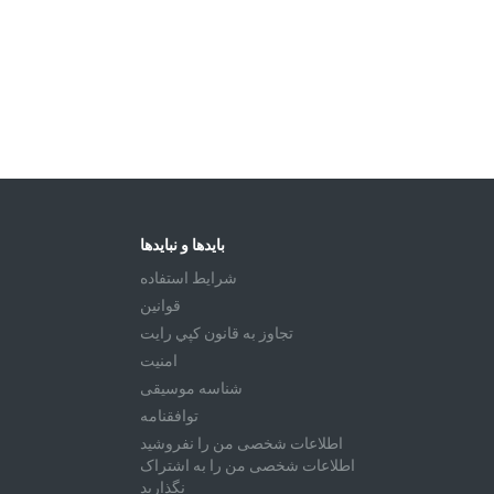
بایدها و نبایدها
شرايط استفاده
قوانين
تجاوز به قانون كپي رايت
امنیت
شناسه موسیقی
توافقنامه
اطلاعات شخصی من را نفروشید
اطلاعات شخصی من را به اشتراک
نگذارید