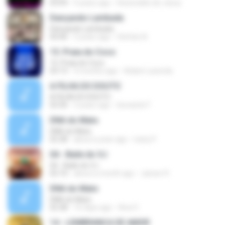
03:09
9 years ago
Dessivaldo de Jesus
Dançando Lambada
Dançando Lambada
04:46
5 years ago
Stefani A.
15. Praia do Coco
15. Praia do Coco
03:13
4 months ago
Aidam Lacerda
A FILHA DO DOUTO
A FILHA DO DOUTO
03:30
3 years ago
leonardo F.
DNA do Mato
DNA do Mato
02:38
about a year ago
ivany P.
04 - Baile do VJ
04 - Baile do VJ
02:10
about a month ago
Janser R.
DNA do Mato
DNA do Mato
02:38
16 days ago
Ana O.
14 - LEMBRANCA DE AMOR