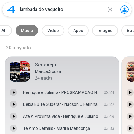
All
Music
Video
Apps
Images
Bo
20
playlists
Sertanejo
MarcosSousa
24
tracks
Henrique e Juliano - PROGRAMACAO NORMAL - DVD Manifesto Musical - Henrique & Juliano Henrique & Juliano
02:24
Deixa Eu Te Superar - Nadson O Ferinha - Topic
03:27
Até A Próxima Vida - Henrique e Juliano
03:49
Te Amo Demais - Marília Mendonça
03:33