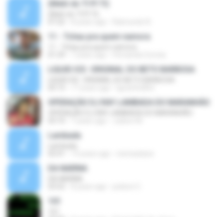
(Melô do TI PI TI)
(Melô do TI PI TI)
07:22
8 years ago
Raimundo N.
11 - Tchau pra quem namora
11 - Tchau pra quem namora
01:29
7 years ago
Fernanda Correia
LIQUID ICE- ORIGINAL DO BETO BARBOSA
LIQUID ICE- ORIGINAL DO BETO BARBOSA
05:15
17 years ago
IgozinhoMvt
OPERAÇÃO DJ RAY LAMBADA DO MARANHÃO
OPERAÇÃO DJ RAY LAMBADA DO MARANHÃO
03:10
7 years ago
Juilson M.
Lambada
Lambada
02:41
14 years ago
nennaokara
DA NARINA
DA NARINA
03:52
8 years ago
joelson C.
101
101