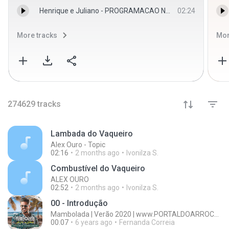
Henrique e Juliano - PROGRAMACAO NORMAL - DVD Manifesto Musical - Henrique & Juliano Henrique & Juliano
02:24
More tracks
Mor
274629
tracks
Lambada do Vaqueiro
Alex Ouro - Topic
02:16
2 months ago
Ivonilza S.
Combustível do Vaqueiro
ALEX OURO
02:52
2 months ago
Ivonilza S.
00 - Introdução
Mambolada | Verão 2020 | www.PORTALDOARROCHA.com.br
00:07
6 years ago
Fernanda Correia