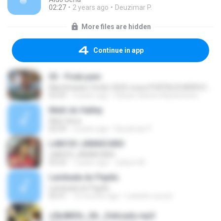
02:27
2 years ago
Deuzimar P.
More files are hidden
Continue in app
03 - Pode pam
Mambolada | Verão 2020 | www.PORTALDOARROCHA.com.br
02:55
3 years ago
Edivan Santos Nascimento
Melô do Halley
Aldo Sena
02:59
2 years ago
Deuzimar P.
LAM DO JAMAICANO
LAM DO JAMAICANO
03:23
7 years ago
Juilson M.
Lambada do Papão
Lambada do Papão
02:41
12 months ago
Leandro souza
c5b4805c_06-_Delicado.mp3