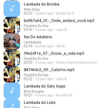
Lambada do Bomba
Aldo Sena
02:22
2 years ago
Deuzimar P.
ba967a64_01-_Onde_andará_você.mp3
Paulinho Do Sax
03:40
3 years ago
Jose A.
Rei Do Adultério
LambaSaia
02:43
6 years ago
ildo A.
99e34f1a_07-_Gozar_a_vida.mp3
Paulinho Do Sax
03:00
3 years ago
Edivan Santos Nascimento
887464c2_09-_Calafrio.mp3
Paulinho Do Sax
02:22
3 years ago
Jose A.
Lambada do Galo Gago
Beto Douglas
03:27
4 years ago
Arnoldo M.
Lambada do Leão
Aldo Sena