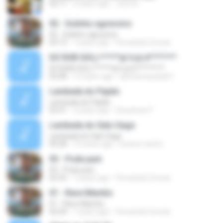
02:17
3 years ago
Jose A.
02 - Solinho agressivo
02 - Solinho agressivo
03:13
7 years ago
Fernanda Correia
DO ROB GOLL******já´é já é********
DO ROB GOLL******já´é já é********
03:08
13 years ago
djcesarsaudade1
Lambada do Papão
Lambada do Papão
02:41
2 years ago
Deuzimar P.
Lambada do Galo Gago
Lambada do Galo Gago
03:28
14 years ago
branco.castro
03 - Pode pam
03 - Pode pam
02:55
7 years ago
Fernanda Correia
01 - Rave Mambo
01 - Rave Mambo
02:44
7 years ago
Fernanda Correia