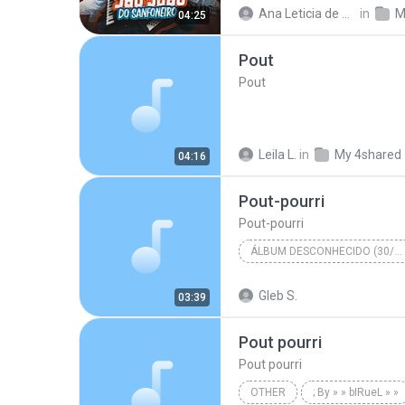
Danielzinho Junior, José Marcolino, Luiz Gonzaga, ...
Ana Leticia de Araújo Vieira
in
M
04:25
Pout - Porri Fogo Sem Fuzil - Riacho do Navio -
Pout
Pout
Leila L.
in
My 4shared
04:16
Pout-pourri
Pout-pourri
ÁLBUM DESCONHECIDO (30/5/2008 19:30:01)
Alcymar - Como antigamente
Gleb S.
03:39
Pout pourri
Pout pourri
OTHER
; By » » bIRueL » »