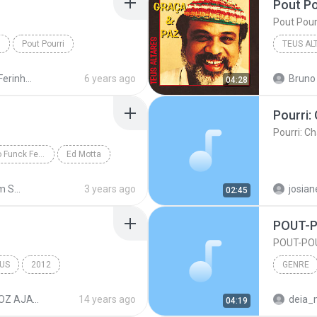
Pout Po
Pout Pour
O
Pout Pourri
TEUS AL
Acácio o Ferinha da Bahia
6 years ago
Bruno 
04:28
Ed Motta ao vivo Rio Funck Festival
Ed Motta
Shared from SM-A015M
3 years ago
josian
02:45
POUT-
POUT-PO
US
2012
GENRE
EIRA
POUT POURRI
genre
BANDA OZ AJATUS - CD ESTÚDIO 2012
14 years ago
deia_
04:19