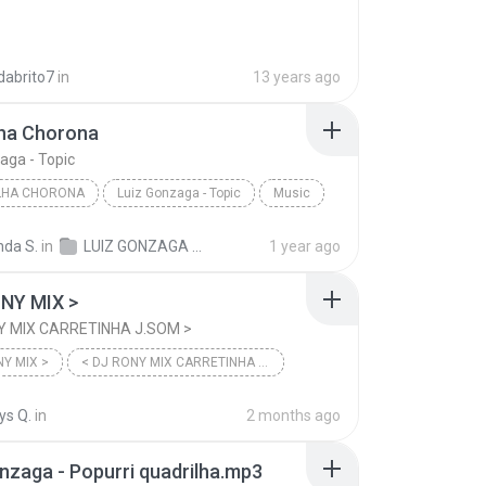
abrito7
in
13 years ago
lha Chorona
aga - Topic
LHA CHORONA
Luiz Gonzaga - Topic
Music
nda S.
in
LUIZ GONZAGA 1983 - 1989
1 year ago
ONY MIX >
Y MIX CARRETINHA J.SOM >
NY MIX >
< DJ RONY MIX CARRETINHA J.SOM >
ys Q.
in
2 months ago
nzaga - Popurri quadrilha.mp3