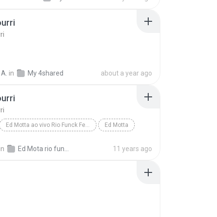
urri
ri
 A.
in
My 4shared
about a year ago
urri
ri
Ed Motta ao vivo Rio Funck Festival
Ed Motta
rri
Latin
in
Ed Mota rio funk festival
11 years ago