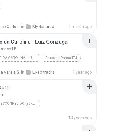
co Carlos E.
in
My 4shared
1 month ago
o da Carolina - Luiz Gonzaga
Dança FBI
O CHEIRO DA CAROLINA - LUIZ GONZAGA
Grupo de Dança FBI
a Varela S.
in
Liked tracks
1 year ago
urri
ri
ÁLBUM DESCONHECIDO (30/5/2008 19:30:01)
 - Como antigamente
Pout-pourri
.
18 years ago