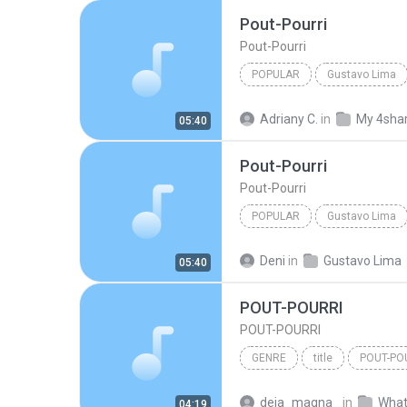
Pout-Pourri
Pout-Pourri
POPULAR
Gustavo Lima
GUSTA VO LIMA.
Adriany C.
in
My 4sha
05:40
Pout-Pourri
Pout-Pourri
POPULAR
Gustavo Lima
GUSTA VO LIMA.
Deni
in
Gustavo Lima
05:40
POUT-POURRI
POUT-POURRI
GENRE
title
POUT-PO
genre
deia_magna_
in
What
04:19