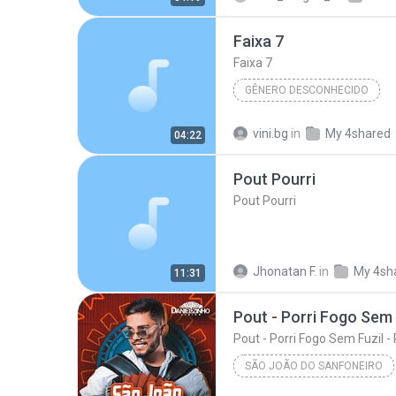
Faixa 7
Faixa 7
GÊNERO DESCONHECIDO
Álbum desconhecido (01/10/2012 16:3
vini.bg
in
My 4shared
04:22
Faixa 7
Gênero desconhe
Pout Pourri
Pout Pourri
Jhonatan F.
in
My 4sh
11:31
SÃO JOÃO DO SANFONEIRO