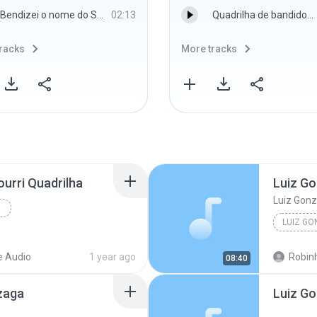
Bendizei o nome do Senhor - Don Moen
02:13
Quadrilha de bandidos rua 9 três Barras​.mp3
racks
More tracks
urri Quadrilha
Luiz Go
Luiz Gonz
 Audio
1 year ago
Robin
08:40
zaga