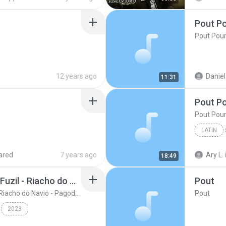
Pout Po
Pout Pour
8:13)
Artista desconhecido
12 years ago
Daniel
11:31
cido
Pout Po
Pout Pour
LATIN
Pout Pou
ared
7 years ago
Ary L.
18:49
Pout - Porri Fogo Sem Fuzil - Riacho do Navio - Pagode Russo
Pout
Pout - Porri Fogo Sem Fuzil - Riacho do Navio - Pagode Russo
Pout
2023