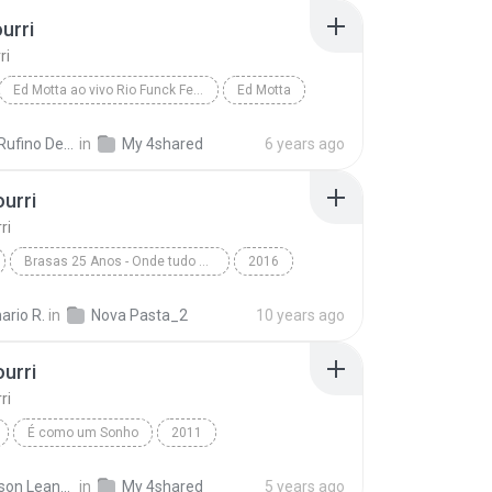
urri
ri
Ed Motta ao vivo Rio Funck Festival
Ed Motta
rri
Latin
Fábio Rufino De L.
in
My 4shared
6 years ago
urri
ri
Brasas 25 Anos - Onde tudo começou!
2016
ri
Fusion
Brasas do Forró
ario R.
in
Nova Pasta_2
10 years ago
urri
ri
É como um Sonho
2011
Sobrinho
Gospel
Pout-pourri
Janeilson Leandro Aquino de Brito L.
in
My 4shared
5 years ago