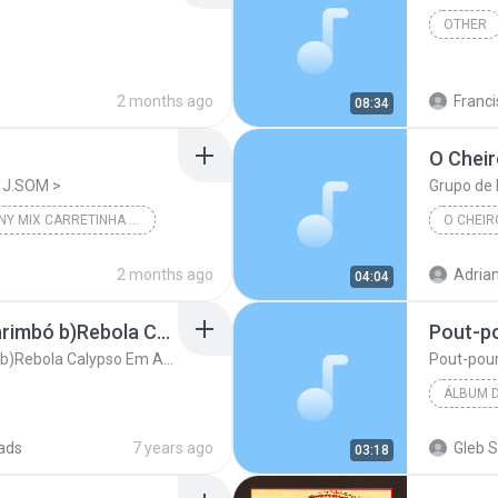
OTHER
2 months ago
Francis
08:34
O Cheir
 J.SOM >
Grupo de 
< DJ RONY MIX CARRETINHA J.SOM >
2 months ago
Adrian
04:04
Pourri a)Pra Dançar Carimbó b)Rebola Calypso Em Angola
Pout-po
Pourri a)Pra Dançar Carimbó b)Rebola Calypso Em Angola
Pout-pour
Alcymar
ads
7 years ago
Gleb S
03:18