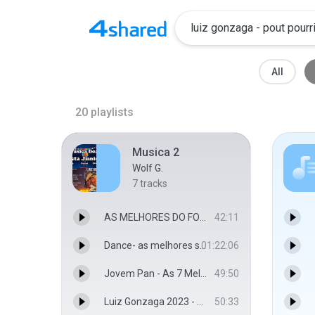
All
20
playlists
Musica 2
Wolf G.
7
tracks
AS MELHORES DO FORRÓ DAS ANTIGAS _ forró pé de serra _ festa junina1_ _EuMeCuido(MP3_160K).mp3
42:11
Dance- as melhores sequências de 2002 e 2004(MP3_128K).mp3
01:22:06
Jovem Pan - As 7 Melhores 2004 (CD 1) [Building Records](MP3_128K).mp3
49:50
Luiz Gonzaga 2023 - 10 Maiores Sucessos - O Chêro Da Carolina, Vem Morena, Asa Branca, Numa Sala... - CHA CHA
50:33