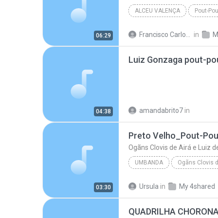
ALCEU VALENÇA
Pout-Pou
Francisco Carlos E.
in
M
06:29
amandabrito7
in
04:38
Preto Velho_Pout-Pou
Ogãns Clovis de Airá e Luiz 
UMBANDA
Preto Velho_Pout-Pou
Ursula
in
My 4shared
03:30