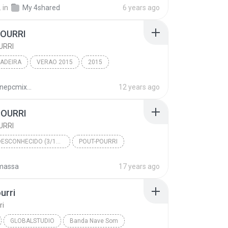
.
in
My 4shared
6 years ago
OURRI
URRI
ADEIRA
VERAO 2015
2015
ADEIRA
POUT POURRI
KIAUDACIA
geovanepcmix76824192
12 years ago
POURRI
URRI
ÁLBUM DESCONHECIDO (3/12/2009 21:04:17)
POUT-POURRI
DO DESVENDA
massa
17 years ago
urri
ri
GLOBALSTUDIO
Banda Nave Som