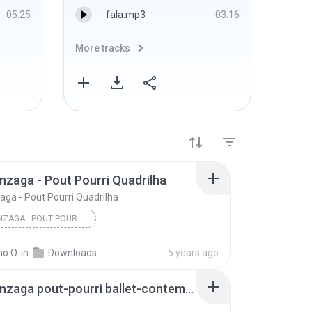
05:25
fala.mp3
03:16
More tracks
More 
nzaga - Pout Pourri Quadrilha
aga - Pout Pourri Quadrilha
LUIZ GONZAGA - POUT POURRI QUADRILHA
ho O.
in
Downloads
5 years ago
Luiz Gonzaga pout-pourri ballet-contemp-forro-samba.wav