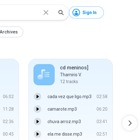
Sign In
Archives
cd meninos]
Thamiris V.
12
tracks
06:02
cada vez que ligo.mp3
02:58
11:28
camarote.mp3
06:20
02:36
chuva arroz.mp3
03:41
00:45
ela me disse.mp3
02:51