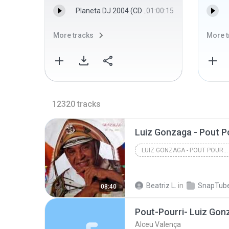
Planeta DJ 2004 (CD 1)(MP3_160K).mp3
01:00:15
More tracks
More t
12320
tracks
Luiz Gonzaga - Pout Po
LUIZ GONZAGA - POUT POURRI QUADRILHA
Beatriz L.
in
SnapTube
08:40
Pout-Pourri- Luiz Gon
Alceu Valença