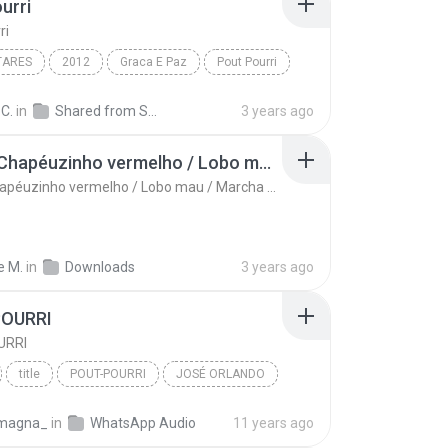
urri
ri
TARES
2012
Graca E Paz
Pout Pourri
C.
in
Shared from SM-A536E
3 years ago
Pourri: Chapéuzinho vermelho / Lobo mau / Marcha dos caçadores
Pourri: Chapéuzinho vermelho / Lobo mau / Marcha dos caçadores
e M.
in
Downloads
3 years ago
POURRI
URRI
title
POUT-POURRI
JOSÉ ORLANDO
magna_
in
WhatsApp Audio
11 years ago