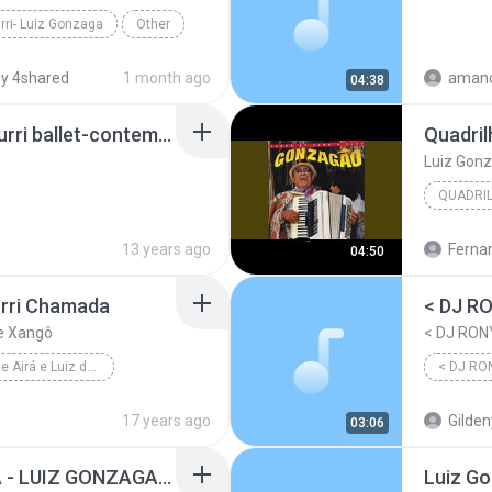
rri- Luiz Gonzaga
Other
y 4shared
1 month ago
amand
04:38
Luiz Gonzaga pout-pourri ballet-contemp-samba-forro.wav
Quadri
Luiz Gonz
QUADRI
13 years ago
Ferna
04:50
rri Chamada
< DJ R
de Xangô
< DJ RON
Ogãns Clovis de Airá e Luiz de Xangô
< DJ RO
rri Chamada
17 years ago
Gilden
03:06
QUADRILHA CHORONA - LUIZ GONZAGA.mp3
Luiz Go