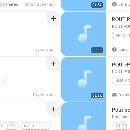
y 4shared
about a year ago
Leila L
04:54
 Pa...
POUT P
POUT PO
ARROCH
ARROCH
6 years ago
03:05
POUT-
POUT-PO
Pout-pourri
BONDE 
18 years ago
festa
02:32
Pout po
Pout pour
2009
Alvaro e daniel
OTHER