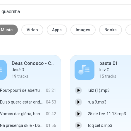
Music
Video
Apps
Images
Books
Deus Conosco - Contralto
pasta 01
José R.
luiz C.
19
tracks
15
tracks
Pout-pourri de abertura - Don Moen
03:21
luiz (1).mp3
Eu só quero estar onde estás - Don Moen
04:53
rua 9.mp3
Vamos dar glória, honra e louvores - Don Moen
00:42
25 de fev. 11.13​.mp3
Na presença dEle - Don Moen
01:56
toq cel x.mp3