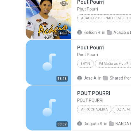
Pout Pourri
Pout Pourri
ACACIO 2011 - NÃO TEM JEIT
Acácio o Ferinha da Bahia
Edilson R.
in
04:00
Pout Pourri
Pout Pourri
LATIN
Pout Pourri
Latin
Jose A.
in
18:48
POUT POURRI
POUT POURRI
ARROCHADEIRA
OZ AJAT
ARROCHADEIRA
BEKA VI
Dieguito S.
in
03:59