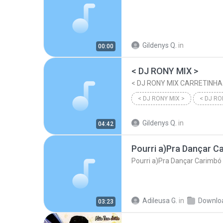
Gildenys Q.
in
00:00
< DJ RONY MIX >
< DJ RONY MIX CARRETINHA
< DJ RONY MIX >
Gildenys Q.
in
04:42
Adileusa G.
in
Downlo
03:23