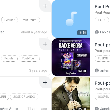
Pout Po
Pout Pour
Popular
Pout-Pourri
LATIN
Pout Pou
red
about a year ago
18:48
Pout-po
Pout-pour
Popular
Pout-Pourri
FUSION
Pout-pour
3 years ago
antem
03:38
Pout-po
Pout-pour
URRI
JOSÉ ORLANDO
GOSPEL
Chagas 
sApp Audio
11 years ago
05:50