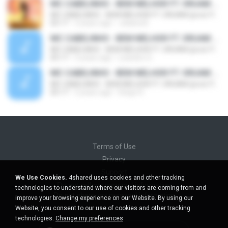
MC CABELINHO - BEM MELHOR FT. ORUAM (prod. PALMA)
MC CABELINHO - BEM MELHOR FT. ORUAM (prod. PALMA)
05:17
2 years ago
Juliana B.
MC CABELINHO - BEM MELHOR FT. ORUAM (prod. PALMA)
MC CABELINHO - BEM MELHOR FT. ORUAM (prod. PALMA)
05:17
3 years ago
Leandro O.
MC CABELINHO - BEM MELHOR FT. ORUAM (prod. PALMA)
MC CABELINHO - BEM MELHOR FT. ORUAM (prod. PALMA)
05:17
2 years ago
Diego R.
Terms of Use
Privacy
Support
We Use Cookies.
4shared uses cookies and other tracking
Do not sell my personal information
technologies to understand where our visitors are coming from and
Do not share my personal information
improve your browsing experience on our Website. By using our
Website, you consent to our use of cookies and other tracking
technologies.
Change my preferences