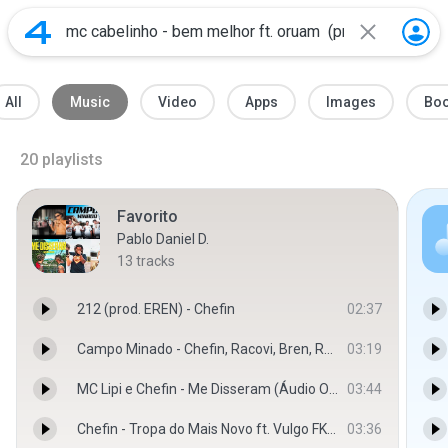
All
Music
Video
Apps
Images
Bo
20
playlists
Favorito
Pablo Daniel D.
13
tracks
212 (prod. EREN) - Chefin
02:37
Campo Minado - Chefin, Racovi, Bren, Raflow
03:19
MC Lipi e Chefin - Me Disseram (Áudio Oficial) DJ GM - MC Lipi Oficial
03:44
Chefin - Tropa do Mais Novo ft. Vulgo FK - Mainstreet Records
03:36