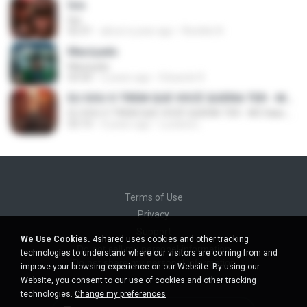
Ísis
Ísis
02:31
about a year ago
Renildo N.
Maciçado
Maciçado
03:50
2 years ago
Eduardo R.
EU SOU O TREM QUE VOCÊ QUERIA TER - MC Kako (Áudio Oficial) DJ WN
EU SOU O TREM QUE VOCÊ QUERIA TER - MC Kako (Áudio Oficial) DJ WN
03:14
4 years ago
Luciana L.
Terms of Use
Privacy
Support
We Use Cookies.
4shared uses cookies and other tracking
Do not sell my personal information
technologies to understand where our visitors are coming from and
Do not share my personal information
improve your browsing experience on our Website. By using our
Website, you consent to our use of cookies and other tracking
technologies.
Change my preferences