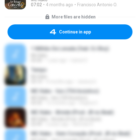
07:02
4 months ago
Francisco Antonio O.
More files are hidden
Continue in app
1 Milhão De Levada (feat. DJ Boy)
Mc Kako
03:30
1 year ago
Catriel S.
Tempo
Mc Kako
03:14
9 months ago
Jessica S.
MC Kako - Ísis (734 Acústico)
MC Kako - Ísis (734 Acústico)
02:32
12 months ago
Regina O.
MC Kako - Brinde (Prod. JR no Beat)
MC Kako - Brinde (Prod. JR no Beat)
02:49
3 years ago
Nicholas R.
MC Kako - Sem Coração (Prod. JR no Beat)