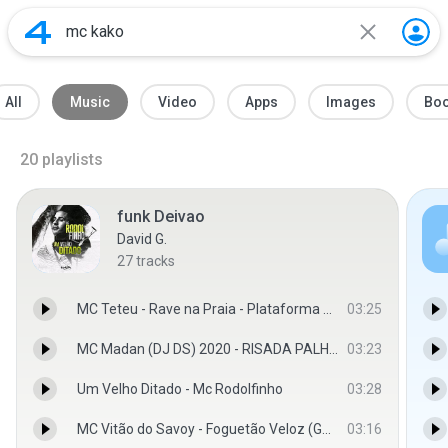
All
Music
Video
Apps
Images
Bo
20
playlists
funk Deivao
David G.
27
tracks
MC Teteu - Rave na Praia - Plataforma ou Guarujá ( - LEGENDA FUNK
03:25
MC Madan (DJ DS) 2020 - RISADA PALHAÇO DO MAL
03:23
Um Velho Ditado - Mc Rodolfinho
03:28
MC Vitão do Savoy - Foguetão Veloz (GR6 Explode) Djay W-GR6 EXPLODE.mp3
03:16