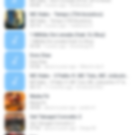
MC Kako - Sem Coração (Prod. JR no Beat)
04:00
3 years ago
Andressa G.
MC Kako - Tempo (734 Acústico)
MC Kako - Tempo (734 Acústico)
03:14
2 years ago
Valdenice S.
1 Milhão De Levada (feat. DJ Boy)
1 Milhão De Levada (feat. DJ Boy)
03:30
5 years ago
Averlange B.
Dois Dias
Dois Dias
03:06
about a year ago
Alberto da S.
MC Kako - 3 Palito ft. MC Tuto, MC Joãozinho VT & MC Ryan SP (DJ JR no Beat) Video Clipe Oficial
MC Kako - 3 Palito ft. MC Tuto, MC Joãozinho VT & MC Ryan SP (DJ JR no Beat) Video Clipe Oficial
06:13
11 months ago
Emanuel Vitor
Muita Fé
Muita Fé
04:00
about a year ago
pedro H.
Set Tatuapé Conceito 2
Set Tatuapé Conceito 2
07:02
about a year ago
Diego M.