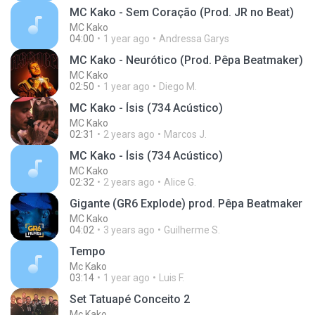
MC Kako - Sem Coração (Prod. JR no Beat)
MC Kako
04:00
1 year ago
Andressa Garys
MC Kako - Neurótico (Prod. Pêpa Beatmaker)
MC Kako
02:50
1 year ago
Diego M.
MC Kako - Ísis (734 Acústico)
MC Kako
02:31
2 years ago
Marcos J.
MC Kako - Ísis (734 Acústico)
MC Kako
02:32
2 years ago
Alice G.
Gigante (GR6 Explode) prod. Pêpa Beatmaker
MC Kako
04:02
3 years ago
Guilherme S.
Tempo
Mc Kako
03:14
1 year ago
Luis F.
Set Tatuapé Conceito 2
Mc Kako