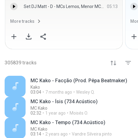
Set DJ Matt - D - MCs Lemos, Menor MC, Lipi, Vinny, Julio D.E.R, Leozinho ZS - Homenagem aos Relíquias
05:13
More tracks
Mor
305839
tracks
MC Kako - Facção (Prod. Pêpa Beatmaker)
Kako
03:04
7 months ago
Wesley Q.
MC Kako - Ísis (734 Acústico)
MC Kako
02:32
1 year ago
Moisés O.
MC Kako - Tempo (734 Acústico)
MC Kako
03:14
2 years ago
Vandre Silveira pinto