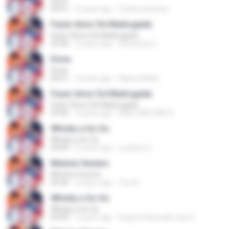
Dona
04:01
2 years ago
Cleide.steixeira
Fazer Amor De Madrugada
Fazer Amor De Madrugada
03:40
3 years ago
Andressa C.
Dona
Dona
04:01
3 years ago
Naiara Mello
Fazer Amor De Madrugada
Fazer Amor De Madrugada
03:40
3 years ago
ANA CRISTINA A.
Whisky a Go Go
Whisky a Go Go
04:09
2 years ago
Lucilene C.
Menina Veneno
Menina Veneno
04:46
5 years ago
Yuri A.
Whisky a Go Go
Whisky a Go Go
04:09
2 years ago
Rogerio Benedito dos S.