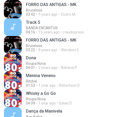
FORRO DAS ANTIGAS - MK
Brucelose
03:42
9 years ago
Cicero M.
Track 5
BANDA ENCANTUS
04:16
15 years ago
rraudiopress
FORRO DAS ANTIGAS - MK
Brucelose
03:22
8 years ago
Wendson E.
Dona
Roupa Nova
04:01
2 years ago
Adriana P.
Menina Veneno
Ritchie
01:53
1 year ago
Robertson O.
Whisky a Go Go
Roupa Nova
04:09
1 year ago
Izaias D.
Dança da Manivela
Axe Bahia