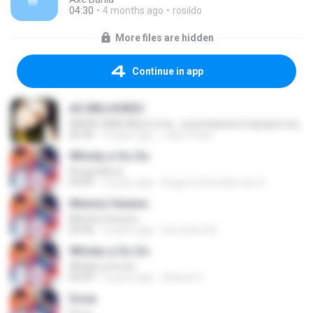
04:30
4 months ago
rosildo
More files are hidden
Continue in app
AS MELHORES
MARA LIMA/Mara Lima - www.baixarsomgospel.org
05:49
2 years ago
João Victor
Whisky a Go Go
Roupa Nova
04:09
2 years ago
Rogerio Benedito dos S.
Menina Veneno
Menina Veneno
04:46
2 years ago
Geronimo M.
Whisky a Go Go
Whisky a Go Go
04:09
2 years ago
Sirlene S.
Dona