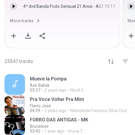
4º dvd Banda Fruto Sensual 21 Anos - Aqui Tem Calypso Oficial
01:15:17
More tracks
Mor
25347
tracks
Mueve la Pompa
Axe Bahia
03:57
2 years ago
Nicoll C.
Pra Voce Voltar Pra Mim
Flavio Jose
04:09
2 years ago
Nelsicleide Fonseca Silva Cruz
FORRO DAS ANTIGAS - MK
Brucelose
03:42
1 year ago
bruna T.