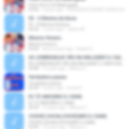
Fazer Amor De Madrugada
03:40
9 years ago
fb242263912959067.a555a1df
05 - A Menina da blusa
05 - A Menina da blusa
02:56
7 years ago
Juilson M.
Menina Veneno
Menina Veneno
04:46
about a year ago
Daiane O.
AS LEMBRANÇAS VÃO NA MALA(MIX DJ GIAN SONORIZAÇÕES
AS LEMBRANÇAS VÃO NA MALA(MIX DJ GIAN SONORIZAÇÕES
04:08
15 years ago
Mateus C.
Verdadeira paixao
Verdadeira paixao
03:49
9 years ago
erivan D.
EU TE AMO(MIX DJ GIAN)
EU TE AMO(MIX DJ GIAN)
04:29
15 years ago
Mateus C.
CHOIVE,CHUVA,CHOVE(MIX DJ GIAN)
CHOIVE,CHUVA,CHOVE(MIX DJ GIAN)
03:45
15 years ago
Mateus C.