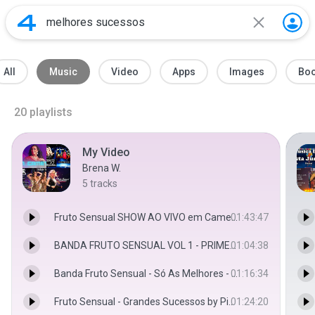
All
Music
Video
Apps
Images
Bo
20
playlists
My Video
Brena W.
5
tracks
Fruto Sensual SHOW AO VIVO em Cametá - Valéria Paiva
01:43:47
BANDA FRUTO SENSUAL VOL 1 - PRIMEIRO CD AO VIVO (( MARCANTE )) - FREQUÊNCIA AMAZÔNIA OFFICIAL
01:04:38
Banda Fruto Sensual - Só As Melhores - dd
01:16:34
Fruto Sensual - Grandes Sucessos by Pierre Cupidon @PierreCupidon - Pierre Cupidon
01:24:20