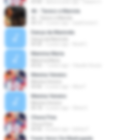
03:40
about a year ago
Daiane O.
46 - Tareco e Mariola
46 - Tareco e Mariola
04:13
2 years ago
IsaelCosta O.
Dança da Manivela
Dança da Manivela
04:30
2 years ago
Nicoll C.
Mamma Maria
Mamma Maria
00:25
7 years ago
Claudio Souza
Menina Veneno
Menina Veneno
04:46
6 years ago
Alice F.
Menina Veneno
Menina Veneno
00:18
6 years ago
Silvia O.
Chuva Fina
Chuva Fina
04:36
8 years ago
lydney F.
Fazer Amor De Madrugada