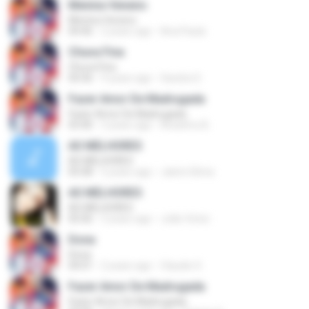
Menina Veneno
Menina Veneno
04:46
2 years ago
Ana Paula
Chuva Fina
Chuva Fina
04:36
9 years ago
Sandra S.
Fazer Amor De Madrugada
Fazer Amor De Madrugada
03:40
3 years ago
Anselmo B.
AS MELHORES
AS MELHORES
05:08
5 years ago
Jainni Glória
AS MELHORES
AS MELHORES
05:06
3 years ago
João Victor
Dona
Dona
04:01
2 years ago
Claudio S.
Fazer Amor De Madrugada
Fazer Amor De Madrugada