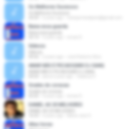
Os Melhores Sucessos
Os Melhores Sucessos
24:29
6 years ago
transportesdparis@gmail.com
Baixa essa guarda
Baixa essa guarda
03:14
9 years ago
erivan D.
Silêncio
Silêncio
04:56
2 years ago
José Roberto Silva
AMAR NÃO É PECADO(MIX DJ GIAN)
AMAR NÃO É PECADO(MIX DJ GIAN)
04:03
about a year ago
Valdecia V.
Grades do coracao
Grades do coracao
03:25
9 years ago
erivan D.
DANIEL AS 20 MELHORES
DANIEL AS 20 MELHORES
16:53
4 years ago
Maria Jose S.
Altas horas