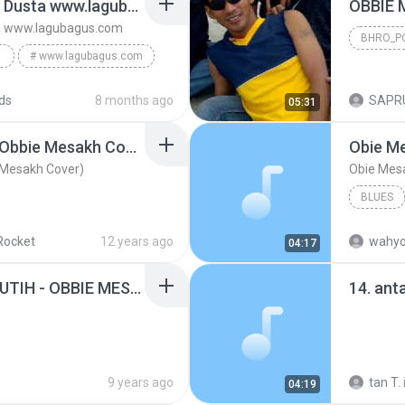
obie mesakh Cinta Dan Dusta www.lagubagus.com
OBBIE 
ta www.lagubagus.com
BHRO_P
# www.lagubagus.com
BHRO_P
ds
8 months ago
SAPRU
05:31
ubagus.com
Kisah kasih Disekolah (Obbie Mesakh Cover)
Obie Me
e Mesakh Cover)
Obie Mesa
BLUES
Rocket
12 years ago
wahyo
04:17
ANTARA HITAM DAN PUTIH - OBBIE MESAKH.mp3
9 years ago
tan T.
04:19