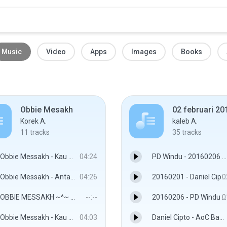
Music
Video
Apps
Images
Books
Obbie Mesakh
02 februari 20
Korek A.
kaleb A.
11
tracks
35
tracks
Obbie Messakh - Kau Tercipta Bukan Untukku (Official Music Video ).mp3
04:24
PD Windu - 20160206 16 kBPs.mp3
Obbie Messakh - Antara Benci Dan Rindu (Official Music Video).mp3
04:26
20160201 - Daniel Cipto - AoC Bandung 16 kBPs.mp3
0
OBBIE MESSAKH ~^~ ISTILAH CINTA.mp3
--:--
20160206 - PD Windu 16 kBPs.mp3
0
Obbie Messakh - Kau Dan Aku Satu (Official Music Video ).mp3
04:03
Daniel Cipto - AoC Bandung - 20160201 16 kBPs.mp3