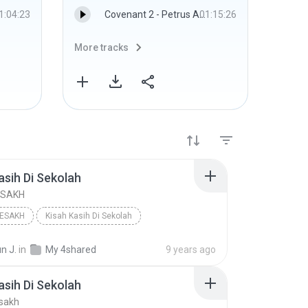
1:04:23
Covenant 2 - Petrus Agung 20160224 16 kBPs.mp3
01:15:26
More tracks
More 
asih Di Sekolah
ESAKH
MESAKH
Kisah Kasih Di Sekolah
 Genre
n J.
in
My 4shared
9 years ago
asih Di Sekolah
sakh