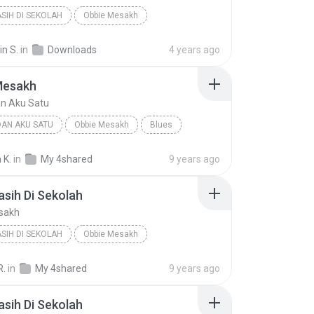
ASIH DI SEKOLAH
Obbie Mesakh
n S.
in
Downloads
4 years ago
Mesakh
an Aku Satu
DAN AKU SATU
Obbie Mesakh
Blues
 K.
in
My 4shared
9 years ago
asih Di Sekolah
sakh
ASIH DI SEKOLAH
Obbie Mesakh
R.
in
My 4shared
9 years ago
asih Di Sekolah