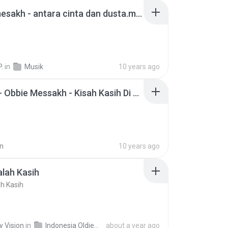
obbie mesakh - antara cinta dan dusta.mp3
P.
in
Musik
10 years ago
06-Mix - Obbie Messakh - Kisah Kasih Di Sekolah - Obbie Mesakh - Obbie Mesakh on Sing! Karaoke by sepmitabepis and PiymenFals - Smule.mp3
n
10 years ago
lah Kasih
h Kasih
y Vision
in
Indonesia Oldies (Upload by Melody Vision)
about a year ago