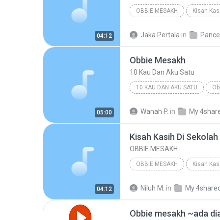
OBBIE MESAKH
Kisah Kas
Unknown Genre
Jaka Pertala
in
Pance
04:12
Obbie Mesakh
10 Kau Dan Aku Satu
10 KAU DAN AKU SATU
Ob
Wanah P.
in
My 4shar
05:00
Kisah Kasih Di Sekolah
OBBIE MESAKH
OBBIE MESAKH
Kisah Kas
Unknown Genre
Niluh M.
in
My 4share
04:12
Obbie mesakh ~ada dia