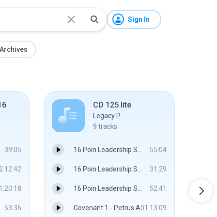
Sign In
Archives
16
CD 125 lite
Legacy P.
9
tracks
39:05
16 Poin Leadership Session 1A - Petrus Agung 20160104 16 kBPs.mp3
55:04
2:12:42
16 Poin Leadership Session 1B - Petrus Agung 20160104 16 kBPs.mp3
31:29
1:20:18
16 Poin Leadership Session 2 - Petrus Agung 20160104 16 kBPs.mp3
52:41
53:36
Covenant 1 - Petrus Agung 20160224 16 kBPs.mp3
01:13:09