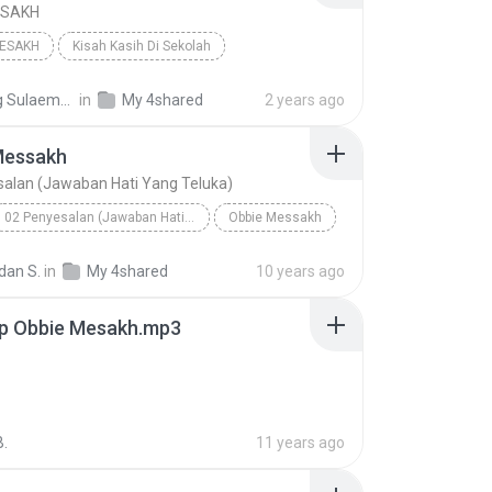
ESAKH
MESAKH
Kisah Kasih Di Sekolah
 Genre
 Sulaeman
in
My 4shared
2 years ago
Messakh
alan (Jawaban Hati Yang Teluka)
02 Penyesalan (Jawaban Hati Yang Teluka)
Obbie Messakh
an S.
in
My 4shared
10 years ago
p Obbie Mesakh.mp3
B.
11 years ago