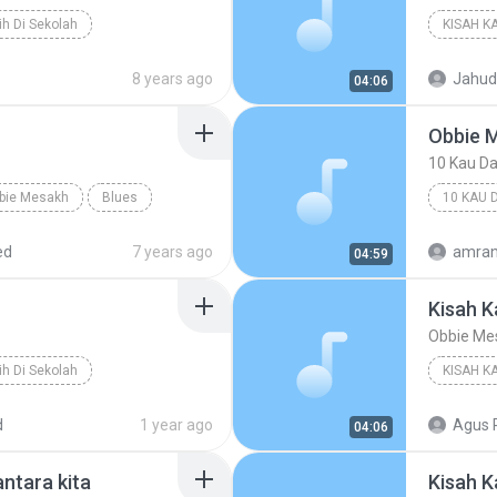
ih Di Sekolah
KISAH K
8 years ago
Jahudi
04:06
Obbie 
10 Kau D
bie Mesakh
Blues
10 KAU 
ed
7 years ago
amran
04:59
Kisah K
Obbie Me
ih Di Sekolah
KISAH K
d
1 year ago
Agus 
04:06
ntara kita
Kisah K