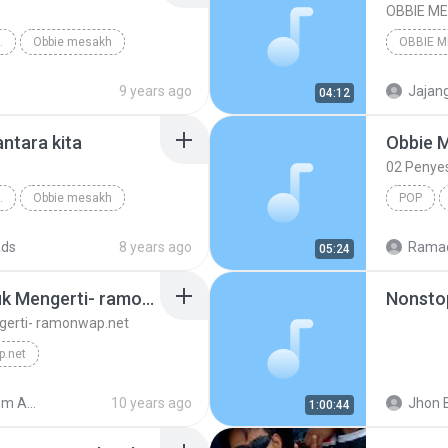
OBBIE M
ANTARA KITA
Obbie mesakh
OBBIE 
Unknown
9 years ago
Jajang
04:12
ntara kita
Obbie 
02 Penyes
ANTARA KITA
Obbie mesakh
POP
ads
8 years ago
Ramad
05:24
Obbie M -Cobalah Untuk Mengerti- ramonwap.net
Nonsto
gerti- ramonwap.net
.net
monwap.net
Unknown
Shared from ASUS_Z00VD
10 years ago
Jhon 
1:00:44