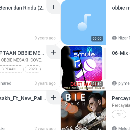
Obbie Mesakh-Antara Benci dan Rindu (2).mp3
9 years ago
Nizar 
00:00
HATI DAN CINTAMU CIPTAAN OBBIE MESAKH COVER JUSLINA SIMAMORA
HATI DAN CINTAMU CIPTAAN OBBIE MESAKH COVER JUSLINA SIMAMORA
HATI DAN CINTAMU CIPTAAN OBBIE MESAKH COVER JUSLINA SIMAMORA
2023
Music
shared
3 years ago
piyme
04:12
Full_Album_Obbie_Mesakh_Ft_New_Pallapa__Official_Music_Video__OK(128k).m4a
Percaya
Percayala
POP
acks
2 years ago
Melod
03:42