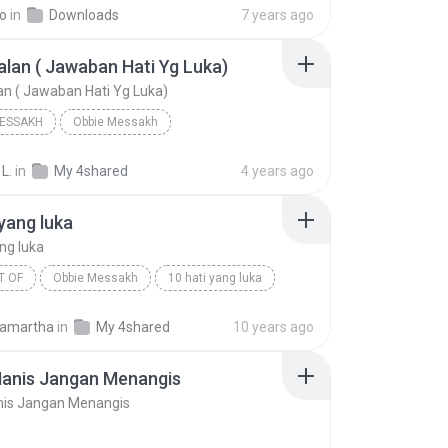
Antara Cinta Dan Dusta By yudis tmg
to
in
Downloads
7 years ago
lan ( Jawaban Hati Yg Luka)
n ( Jawaban Hati Yg Luka)
MESSAKH
Obbie Messakh
Penyesalan ( Jawaban Hati Yg Luka)
L.
in
My 4shared
4 years ago
 yang luka
ang luka
T OF
Obbie Messakh
10 hati yang luka
amartha
in
My 4shared
10 years ago
Manis Jangan Menangis
nis Jangan Menangis