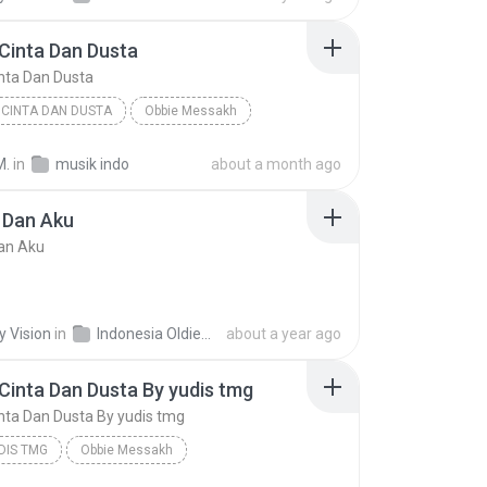
Cinta Dan Dusta
nta Dan Dusta
CINTA DAN DUSTA
Obbie Messakh
inta Dan Dusta
M.
in
musik indo
about a month ago
 Dan Aku
an Aku
y Vision
in
Indonesia Oldies (Upload by Melody Vision)
about a year ago
Cinta Dan Dusta By yudis tmg
nta Dan Dusta By yudis tmg
DIS TMG
Obbie Messakh