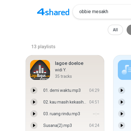
All
13
playlists
lagoe doeloe
widi Y.
35
tracks
01. demi waktu.mp3
04:29
02. kau masih kekasihku.mp3
04:51
03. ruang rindu.mp3
--:--
Susana(2).mp3
04:24