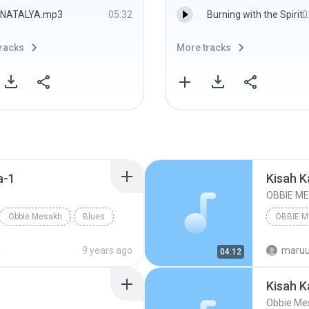
NATALYA.mp3
05:32
Burning with the Spirit (sore) - Hengky Kusworo 16 kBPs.mp3
0
racks
More tracks
a-1
Kisah K
OBBIE M
Obbie Mesakh
Blues
OBBIE 
Unknown
d
9 years ago
maruu
04:12
Kisah K
Obbie Me