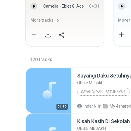
Camelia - Ebiet G. Ade
04:31
More tracks
More t
170
tracks
Sayangi Daku Setuhny
Obbie Mesakh
SAYANGI DAKU SETUHNYA-1
Indar N.
in
My 4share
04:39
Kisah Kasih Di Sekolah
OBBIE MESAKH