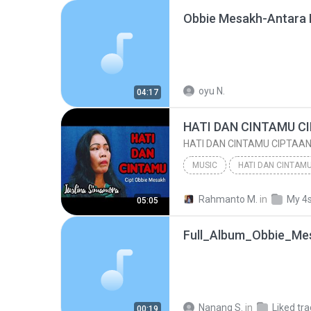
oyu N.
04:17
MUSIC
HATI DAN CINTAMU CIPTAAN OBBIE MESAKH COVER JUSLIN...
Rahmanto M.
in
My 4
05:05
AGAPE KEYBOARD
Nanang S.
in
Liked tr
00:19