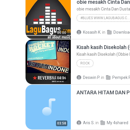
obie mesakh Cinta Dan Dus
#BLUES WWW.LAGUBAGUS.COM
#Obbie Mesakh www.lagubagus.com
Kosasih K.
in
Downloa
05:00
obie mesakh Cinta Dan Dusta www.lag
#Blues www.lagubagus.com
Kisah kasih Disekolah (Obbi
ROCK
Deswin P.
in
Pempek 
04:36
Aris S.
in
My 4shared
03:58