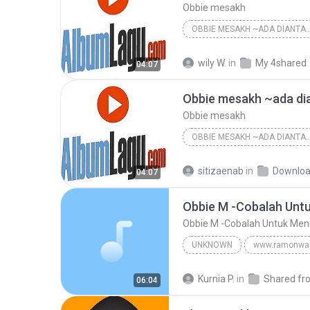
Obbie mesakh
OBBIE MESAKH ~ADA DI
wily W.
in
My 4shared
04:07
Obbie mesakh ~ada dia
Obbie mesakh
OBBIE MESAKH ~ADA DI
sitizaenab
in
Downlo
04:07
Obbie M -Cobalah Untuk Men
UNKNOWN
www.ramonwap
Obbie M -Cobalah Untuk Mengerti- ra
Kurnia P.
in
06:04
Obbie Mesakh - ramonwap.net