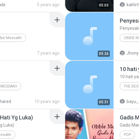
ads
5 years ago
kalitir
05:03
Penyesa
Penyesala
bie Messakh
OBBIE 
her
d
7 years ago
Jhony 
05:26
10 hati
10 hati y
 MESSAKH
THE BES
hared
10 years ago
bayu_
05:31
Hati Yg Luka)
Gadis 
g Luka)
Gadis Ma
essakh
POP