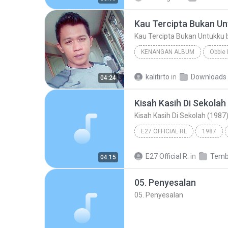
Kau Tercipta Bukan Un
Kau Tercipta Bukan Untukku 
KENANGAN ALBUM
Obbie
Kau Tercipta Bukan Untukku by yudi
kalitirto
in
Downloads
04:24
Kisah Kasih Di Sekolah
Kisah Kasih Di Sekolah (1987
E27 OFFICIAL RL
1987
Kisah Kasih Di Sekolah (1987)
E27 Official R.
in
04:15
05. Penyesalan
05. Penyesalan