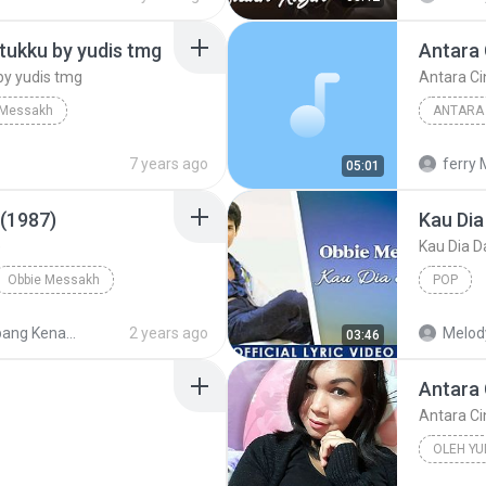
tukku by yudis tmg
Antara 
by yudis tmg
Antara Ci
 Messakh
ANTARA 
s tmg
Antara C
7 years ago
ferry 
05:01
 (1987)
Kau Dia
)
Kau Dia D
Obbie Messakh
POP
Tembang Kenangan
2 years ago
Melod
03:46
Antara 
Antara Ci
OLEH YU