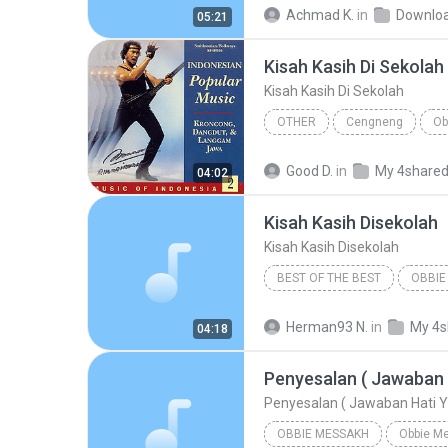
Achmad K.
in
Downlo
05:21
Kisah Kasih Di Sekolah
Kisah Kasih Di Sekolah
OTHER
Cengneng
Ob
Kisah Kasih Di Sekolah
Ot
Good D.
in
My 4share
04:02
Kisah Kasih Disekolah
Kisah Kasih Disekolah
BEST OF THE BEST
OBBIE
Kisah Kasih Disekolah
Herman93 N.
in
My 4s
04:18
Penyesalan ( Jawaban 
Penyesalan ( Jawaban Hati Y
OBBIE MESSAKH
Obbie M