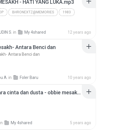
MESAKH - HATI YANG LUKA.mp3
OP
BHRONEXTZ@MEMORIES
1983
OP
D2_BHRONEXTZ
DIN S.
in
My 4shared
12 years ago
sakh- Antara Benci dan
kh- Antara Benci dan
u A.
in
Foler Baru
10 years ago
14. antara cinta dan dusta - obbie mesakh.mp3
in
My 4shared
5 years ago