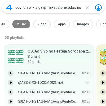
All
Music
Video
Apps
Images
Bo
20
playlists
C A Ao Vivo no Festeja Sorocaba 2014
Sidnei R.
39
tracks
SIGA NO INSTAGRAM @AssisPontoCom - SIGA NO INSTAGRAM @AssisPontoCom
02:45
@ASSISPONTOCOM (02).mp3
--:--
SIGA NO INSTAGRAM @AssisPontoCom - SIGA NO INSTAGRAM @AssisPontoCom
02:46
SIGA NO INSTAGRAM @AssisPontoCom - SIGA NO INSTAGRAM @AssisPontoCom
03:25