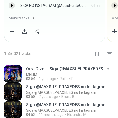
SIGA NO INSTAGRAM @AssisPontoCom - SIGA NO INSTAGRAM @AssisPontoCom
01:55
More tracks
Mor
155642
tracks
Ouvi Dizer - Siga @MAXSUELPRAXEDES no Instagram
MELIM
03:54
1 year ago
Rafael P.
Siga @MAXSUELPRAXEDES no Instagram
Siga @MAXSUELPRAXEDES no Instagram
03:58
7 years ago
Bruna B.
Siga @MAXSUELPRAXEDES no Instagram
Siga @MAXSUELPRAXEDES no Instagram
04:52
11 months ago
Elisandra M.