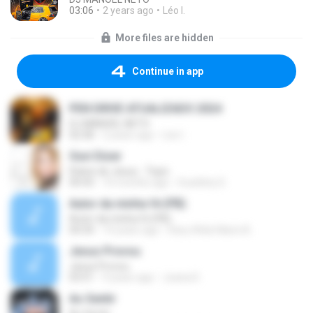
03:06
2 years ago
Léo I.
More files are hidden
Continue in app
PEN DRIVE ATUALIZADO 2024
DJ MANOEL NETO
02:58
2 years ago
Léo I.
Ouvi Dizer
Elaine de Jesus - Topic
04:43
10 months ago
Scarllety D.
Autor da minha fé (PB)
Autor da minha fé (PB)
04:34
14 years ago
Davy Atila Hilario B.
Jesus Provou
Jesus Provou
03:51
9 years ago
Joana D.
Ao Sentir