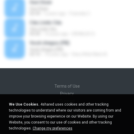
Ouvi Dizer
Ouvi Dizer
02:34
5 years ago
Franciely C.
Céu Lindo Céu
Céu Lindo Céu
04:30
14 years ago
ERIVALDO S.
Você chegou (PB)
Você chegou (PB)
03:10
14 years ago
Davy Atila Hilario B.
Terms of Use
Privacy
Support
We Use Cookies.
4shared uses cookies and other tracking
Do not sell my personal information
technologies to understand where our visitors are coming from and
Do not share my personal information
improve your browsing experience on our Website. By using our
Website, you consent to our use of cookies and other tracking
technologies.
Change my preferences