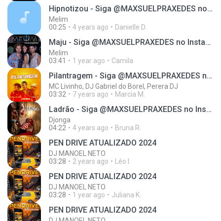
Hipnotizou - Siga @MAXSUELPRAXEDES no Instagram
Melim
00:25
4 years ago
Danielle D.
Maju - Siga @MAXSUELPRAXEDES no Instagram
Melim
03:41
1 year ago
Camila
Pilantragem - Siga @MAXSUELPRAXEDES no Instagram
MC Livinho, DJ Gabriel do Borel, Perera DJ
03:32
7 years ago
Marcia M.
Ladrão - Siga @MAXSUELPRAXEDES no Instagram
Djonga
04:22
4 years ago
Bruna R.
PEN DRIVE ATUALIZADO 2024
DJ MANOEL NETO
03:28
2 years ago
Léo I.
PEN DRIVE ATUALIZADO 2024
DJ MANOEL NETO
03:28
1 year ago
Juliana K.
PEN DRIVE ATUALIZADO 2024
DJ MANOEL NETO