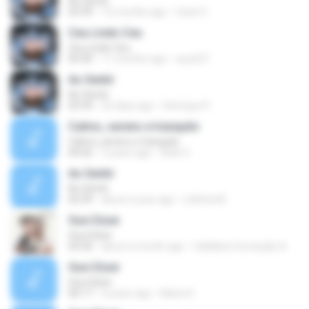
Ao Sentir
03:39
12 months ago
Oziel O.
Ceu Lindo Ceu
Ceu Lindo Ceu
04:30
11 months ago
auzeli F.
Ao Sentir
Ao Sentir
03:39
22 days ago
Henrique P.
Calmo, sereno e tranquilo
Calmo, sereno e tranquilo
04:26
5 years ago
Aide G.
Ao Sentir
Ao Sentir
03:39
about a year ago
Lidinha M.
Ouvi Dizer
Ouvi Dizer
03:30
about a month ago
Valdileia Conceição A.
Ouvi Dizer
Ouvi Dizer
00:17
6 years ago
Maria S.