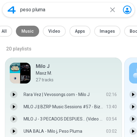
All
Music
Video
Apps
Images
Bo
20
playlists
Milo J
Maxz M.
27
tracks
Rara Vez | Vevosongs.com - Milo J
02:16
MILO J || BZRP Music Sessions #57 - Bizarrap
13:40
MILO J - 3 PECADOS DESPUES... (Video Oficial) - MILO J
03:54
UNA BALA - Milo j, Peso Pluma
03:02