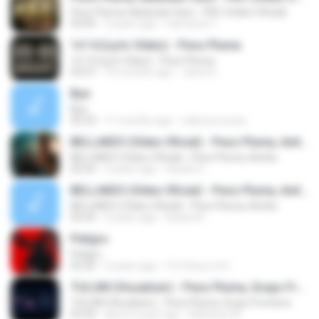
Peso Pluma, Natanael Cano - PRC (Video Oficial)
03:04
2 years ago
Carranza Y.
14 14 (Lyric Video) - Peso Pluma
14 14 (Lyric Video) - Peso Pluma
03:07
10 months ago
Jared G.
Bye
Bye
03:33
11 months ago
valesca souza
BELLAKEO (Video Oficial) - Peso Pluma, Anitta
BELLAKEO (Video Oficial) - Peso Pluma, Anitta
03:54
2 years ago
Sarahi G.
BELLAKEO (Video Oficial) - Peso Pluma, Anitta
BELLAKEO (Video Oficial) - Peso Pluma, Anitta
03:54
2 years ago
Dyana A.
Peligro
Peligro
02:26
2 years ago
iTz Oexux xl H.
TULUM (Visualizer) - Peso Pluma, Grupo Frontera
TULUM (Visualizer) - Peso Pluma, Grupo Frontera
03:30
about a year ago
Matheus M.