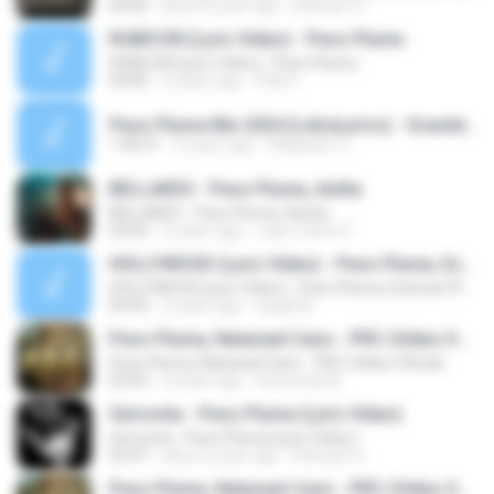
04:06
about a year ago
Elchuyin G.
RUBICON (Lyric Video) - Peso Pluma
RUBICON (Lyric Video) - Peso Pluma
04:00
2 years ago
PiAl G.
Peso Pluma Mix 2024 (LetraLyrics) - Grandes Éxitos Mix 2024 - Álbum Completo Mas Popular 2024.mp3
1:40:31
2 years ago
Alejandro C.
BELLAKEO - Peso Pluma, Anitta
BELLAKEO - Peso Pluma, Anitta
03:54
2 years ago
Juan Carlos P.
HOLLYWOOD (Lyric Video) - Peso Pluma, Estevan Plazola
HOLLYWOOD (Lyric Video) - Peso Pluma, Estevan Plazola
04:44
2 years ago
angel M.
Peso Pluma, Natanael Cano - PRC (Video Oficial)
Peso Pluma, Natanael Cano - PRC (Video Oficial)
03:04
2 years ago
Rosa isela B.
Gervonta - Peso Pluma (Lyric Video)
Gervonta - Peso Pluma (Lyric Video)
02:47
about a year ago
Elchuyin G.
Peso Pluma, Natanael Cano - PRC (Video Oficial)