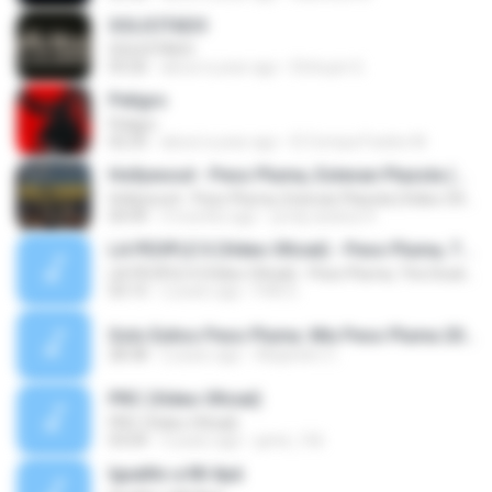
SOLICITADO
SOLICITADO
03:26
about a year ago
Elchuyin G.
Peligro
Peligro
02:25
about a year ago
El Compa Franko M.
Hollywood - Peso Pluma, Estevan Plazola (Video Oficial)
Hollywood - Peso Pluma, Estevan Plazola (Video Oficial)
04:49
3 months ago
yordy andres H.
LA PEOPLE II (Video Oficial) - Peso Pluma, Tito Double P, Joel De La P
LA PEOPLE II (Video Oficial) - Peso Pluma, Tito Double P, Joel De La P
03:15
2 years ago
PiAl G.
Solo Exitos Peso Pluma. Mix Peso Pluma 2023. Grandes Exitos Peso Pluma 2023.mp3
28:38
2 years ago
Alejandro C.
PRC (Video Oficial)
PRC (Video Oficial)
03:04
3 years ago
jamil_156
Igualito a Mi Apá