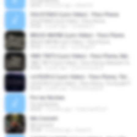
Por las Noches
04:03
8 months ago
lizbeth A.
SOLICITADO (Lyric Video) - Peso Pluma
SOLICITADO (Lyric Video) - Peso Pluma
03:26
2 years ago
Jonathan R.
BRUCE WAYNE (Lyric Video) - Peso Pluma
BRUCE WAYNE (Lyric Video) - Peso Pluma
03:32
2 years ago
Luis Ángel P.
VINO TINTO (Lyric Video) - Peso Pluma, Natanael Cano, Gabito Ballesteros
VINO TINTO (Lyric Video) - Peso Pluma, Natanael Cano, Gabito Ballesteros
04:06
2 years ago
Erick Fernando B.
LA PEOPLE (Lyric Video) - Peso Pluma, Tito Double P
LA PEOPLE (Lyric Video) - Peso Pluma, Tito Double P
02:34
2 years ago
Erick Fernando B.
Por las Noches
Por las Noches
03:59
7 months ago
Trolls Fan2016 P.
Me Convertí
Me Convertí
03:58
3 months ago
Daniel Q.