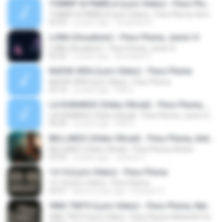
TOMMY & PAMELA (Lyric Video) - Peso Pluma, Kenia Os
TOMMY & PAMELA (Lyric Video) - Peso Pluma, Kenia Os
03:29
2 years ago
Jonathan R.
LUNA (Visualizer) - Peso Pluma, Junior H
LUNA (Visualizer) - Peso Pluma, Junior H
02:42
2 years ago
Ana karla V.
NUEVA VIDA (Lyric Video) - Peso Pluma
NUEVA VIDA (Lyric Video) - Peso Pluma
03:10
2 years ago
PiAl G.
LA DURANGO (Video Oficial) - Peso Pluma, Junior H, Eslabón Armado
LA DURANGO (Video Oficial) - Peso Pluma, Junior H, Eslabón Armado
04:35
2 years ago
PiAl G.
BELLAKEO (Video Oficial) - Peso Pluma, Anitta
BELLAKEO (Video Oficial) - Peso Pluma, Anitta
03:54
2 years ago
Jessica V.
14 14 (Lyric Video) - Peso Pluma
14 14 (Lyric Video) - Peso Pluma
03:07
about a year ago
Elchuyin G.
VINO TINTO (Lyric Video) - Peso Pluma, Natanael Cano, Gabito Ballesteros
VINO TINTO (Lyric Video) - Peso Pluma, Natanael Cano, Gabito Ballesteros