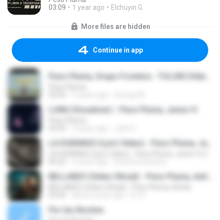
03:09
1 year ago
Elchuyin G.
More files are hidden
Continue in app
Peso Pluma, Grupo Frontera - TULUM (Video Oficial)
Peso Pluma
03:43
2 years ago
George M.
LUNA (Visualizer) - Peso Pluma, Junior H
Peso Pluma
02:43
2 years ago
Julio H.
LA DURANGO (Lyric Video) - Peso Pluma, Junior H, Eslabón Armado
LA DURANGO (Lyric Video) - Peso Pluma, Junior H, Eslabón Armado
04:22
2 years ago
Erick Fernando B.
BELLAKEO (Video Oficial) - Peso Pluma, Anitta
BELLAKEO (Video Oficial) - Peso Pluma, Anitta
03:54
about a year ago
DJ S.
Por las Noches