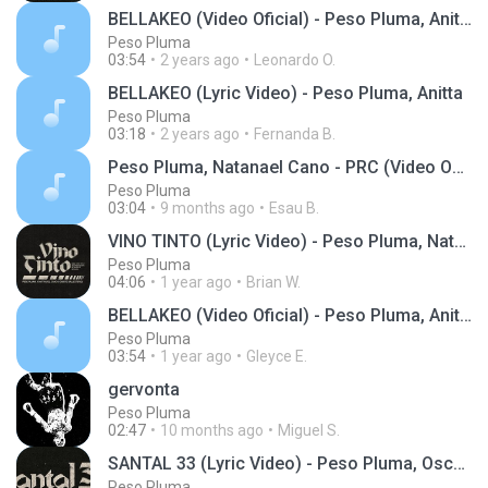
BELLAKEO (Video Oficial) - Peso Pluma, Anitta
Peso Pluma
03:54
2 years ago
Leonardo O.
BELLAKEO (Lyric Video) - Peso Pluma, Anitta
Peso Pluma
03:18
2 years ago
Fernanda B.
Peso Pluma, Natanael Cano - PRC (Video Oficial)
Peso Pluma
03:04
9 months ago
Esau B.
VINO TINTO (Lyric Video) - Peso Pluma, Natanael Cano, Gabito Ballesteros
Peso Pluma
04:06
1 year ago
Brian W.
BELLAKEO (Video Oficial) - Peso Pluma, Anitta
Peso Pluma
03:54
1 year ago
Gleyce E.
gervonta
Peso Pluma
02:47
10 months ago
Miguel S.
SANTAL 33 (Lyric Video) - Peso Pluma, Oscar Maydon
Peso Pluma