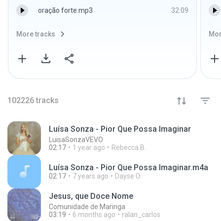
oração forte.mp3
32:09
More tracks
Mor
102226
tracks
Luísa Sonza - Pior Que Possa Imaginar
LuisaSonzaVEVO
02:17
1 year ago
Rebecca B.
Luísa Sonza - Pior Que Possa Imaginar.m4a
02:17
7 years ago
Dayse O.
Jesus, que Doce Nome
Comunidade de Maringa
03:19
6 months ago
ralan_carlos