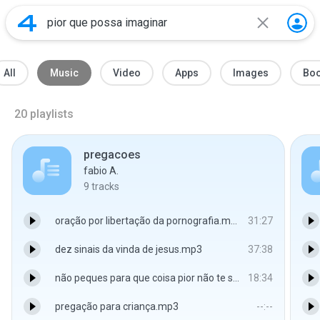
All
Music
Video
Apps
Images
Bo
20
playlists
pregacoes
fabio A.
9
tracks
oração por libertação da pornografia.mp3
31:27
dez sinais da vinda de jesus.mp3
37:38
não peques para que coisa pior não te suceda.mp3
18:34
pregação para criança.mp3
--:--