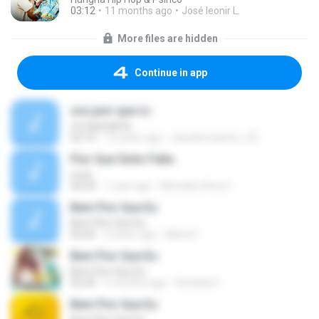
03:12
11 months ago
José leonir L.
More files are hidden
Continue in app
sou pior que vc
mc klawdinho
02:10
13 years ago
claudiomaximo_50
Pior Que Sinto Falta
Lexa
04:29
1 year ago
Monielly Silva O.
Bem Pior Que Eu
Bem Pior Que Eu
02:56
4 years ago
Maria F.
Bem Pior Que Eu
Bem Pior Que Eu
02:39
5 months ago
Elenilda D.
Bem Pior Que Eu