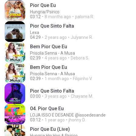
Pior Que Eu
Hungria/Psirico
03:12
8 months ago
paloma R.
Pior Que Sinto Falta
Lexa
04:29
2 years ago
Julyanne R.
Bem Pior Que Eu
Priscila Senna - A Musa
02:39
4 years ago
Debora S.
Bem Pior Que Eu
Priscila Senna - A Musa
02:39
1 month ago
Filipinho V.
Pior Que Sinto Falta
03:00
3 years ago
Chayane M.
04. Pior Que Eu
LOJA ISSO É DESANDE @issoedesande
03:12
1 year ago
jhonny D.
Pior Que Eu (Live)
Hungria Hip Hop & Psirico