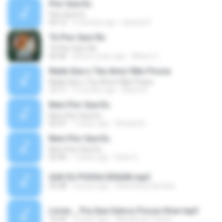
Pior Que Eu
Pior Que Eu
03:12
4 months ago
daniela P.
Tô Pior Que Olx
Tô Pior Que Olx
02:40
about a year ago
Wilson C.
Nada Que o Teu Amor Não Possa
Nada Que o Teu Amor Não Possa
12:11
5 months ago
Alana A.
Bem Pior Que Eu
Bem Pior Que Eu
02:47
7 years ago
Atitude B.
Bem Pior Que Eu
Bem Pior Que Eu
02:40
7 years ago
Ryan G.
QUE EU POSSA DEIXAR.mp3
03:38
4 years ago
Sthefanny Karoline
Livres _ Pra Que Outros Possa Viver.mp3
16:49
2 years ago
Wanderson nunes