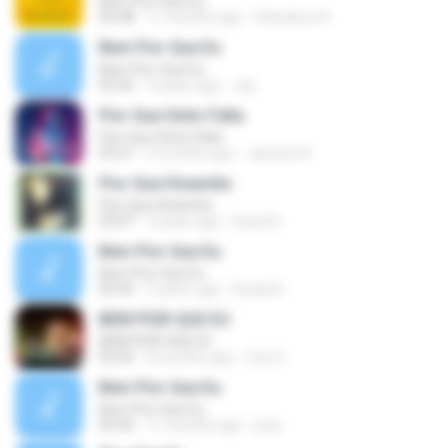
Bem Pior Que Eu
02:48
11 months ago
Edenilson A.
Bem Pior Que Eu
Bem Pior Que Eu
02:56
4 years ago
Jay
Pior Que Sinto Falta
Pior Que Sinto Falta
03:21
4 months ago
Jaimine A.
Pior Que Dinamite
Pior Que Dinamite
03:07
2 years ago
David H.
Bem Pior Que Eu
Bem Pior Que Eu
02:56
5 years ago
Dyeila D.
BEM PIOR QUE EU
BEM PIOR QUE EU
02:56
8 months ago
Cris O.
Bem Pior Que Eu
Bem Pior Que Eu
02:56
11 months ago
joao