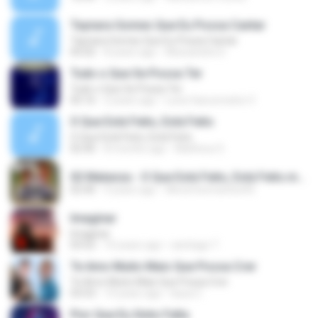
Taynara Gomes Que Eu Possa Cantar
Taynara Gomes Que Eu Possa Cantar
05:02
8 years ago
Alessandra S.
Tudo o Que Se Possa Ter
Tudo o Que Se Possa Ter
05:16
2 years ago
Luna Vasconcelos V.
O Que Está Feito, Está Feito
O Que Está Feito, Está Feito
02:40
8 months ago
Matheus S.
02 Matanza - O Que Está Feito, Está Feito.mp3
02:40
9 years ago
Wevertonmartins95
Imaginar
Imaginar
03:52
10 years ago
santiago T.
Te Amo Muito Mais Que Possa Crer
Te Amo Muito Mais Que Possa Crer
03:53
14 years ago
kaua C.
Pior Que Eu Sinto Falta