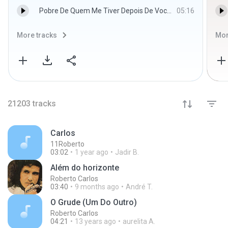
Pobre De Quem Me Tiver Depois De Você - Roberto Carlos
05:16
More tracks
Mor
21203
tracks
Carlos
11Roberto
03:02
1 year ago
Jadir B.
Além do horizonte
Roberto Carlos
03:40
9 months ago
André T.
O Grude (Um Do Outro)
Roberto Carlos
04:21
13 years ago
aurelita A.