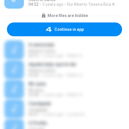
04:52
2 years ago
Rui Alberto Teixeira Bica A.
More files are hidden
Continue in app
A namorada
Roberto Carlos
03:15
2 years ago
Walter S.
Aquele beijo que te dei
Roberto Carlos
02:36
2 years ago
Walter S.
Mi carta
Mi carta
03:58
2 years ago
Walter S.
Cavalgada
Cavalgada
04:01
2 years ago
Luciana R.
O Portão