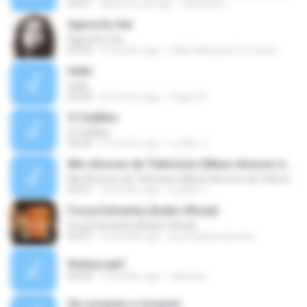
04:51
about a year ago
benedito L.
Agora Eu Sei
Agora Eu Sei
03:55
9 months ago
Adão Marques De Souza
India
India
03:44
8 months ago
Roger M.
O Cadillac
O Cadillac
04:54
5 months ago
Lucildo J.
Mis Amores de Television (Meus Amores da Televisão)
Mis Amores de Television (Meus Amores da Televisão)
04:41
5 months ago
Lucildo J.
Força Estranha (Áudio Oficial)
Força Estranha (Áudio Oficial)
03:51
2 months ago
joao batista da silva
Rotina.mp3
04:54
3 months ago
valvavas
De corazón a corazón.