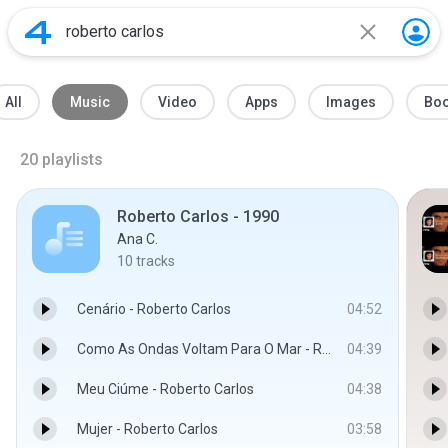
All
Music
Video
Apps
Images
Bo
20
playlists
Roberto Carlos - 1990
Ana C.
10
tracks
Cenário - Roberto Carlos
04:52
Como As Ondas Voltam Para O Mar - Roberto Carlos
04:39
Meu Ciúme - Roberto Carlos
04:38
Mujer - Roberto Carlos
03:58