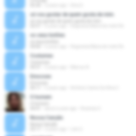
O Portão
05:30
2 years ago
Dina S.
só vou gostar de quem gosta de mim.
só vou gostar de quem gosta de mim.
02:57
6 years ago
Regivania Maria de melo Re
os seus botões
os seus botões
04:00
6 years ago
Regivania Maria de melo Re
Costumes
Costumes
04:31
5 years ago
Marcos A.
Emocoes
Emocoes
04:11
5 years ago
Antônio Carlos Da Silva C.
O homem
O homem
04:41
about a year ago
Rosineia V.
Nossa Canção
Nossa Canção
03:17
3 years ago
Lelo G.