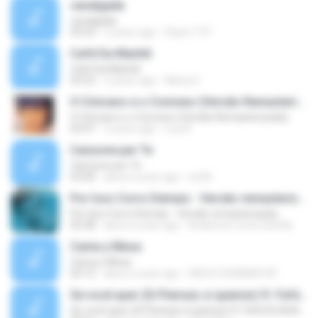
cavalgada
cavalgada
03:53
2 years ago
Depto TI P.
Café Da Manhã
Café Da Manhã
03:52
2 years ago
Maria D.
O Côncavo e o Convexo (Versão Remasterizada)
O Côncavo e o Convexo (Versão Remasterizada)
03:07
2 years ago
Lea A.
Canzone per Te
Canzone per Te
03:00
about a year ago
ed M.
Por Isso Corro Demais - Versão remasterizada
Por Isso Corro Demais - Versão remasterizada
02:58
about a year ago
Anderson Lima Canella
Cama y Mesa
Cama y Mesa
03:15
about a year ago
DIEGO FUENMAYOR
Se você quer (Si Piensas si quieres) ft. Fafá De Belém
Se você quer (Si Piensas si quieres) ft. Fafá De Belém