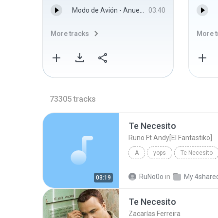
Modo de Avión - Anuel Aa
03:40
More tracks
More t
73305
tracks
Te Necesito
Runo Ft Andy[El Fantastiko]
A
yops
Te Necesito
kieroo
el
rola
gu
RuNo0o
in
My 4share
03:19
ni a
dedikada
te
Te Necesito
Runo Ft Andy[El Fantastiko]
Zacarías Ferreira