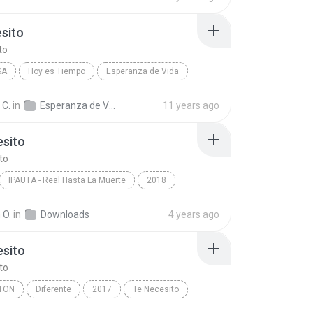
sito
to
SA
Hoy es Tiempo
Esperanza de Vida
ito
Religiosa
 C.
in
Esperanza de Vida-Hoy es Tiempo
11 years ago
esito
to
IPAUTA - Real Hasta La Muerte
2018
A
Te Necesito
Latin
 O.
in
Downloads
4 years ago
esito
to
TON
Diferente
2017
Te Necesito