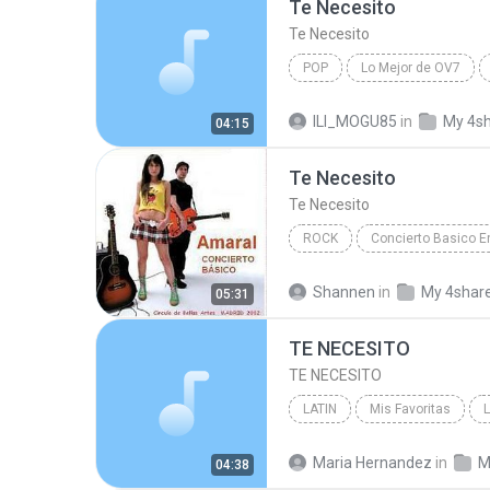
Te Necesito
Te Necesito
POP
Lo Mejor de OV7
OV 7
ILI_MOGU85
in
My 4s
04:15
Te Necesito
Te Necesito
ROCK
Concierto Basico E
Amaral
Te Necesito
Shannen
in
My 4shar
05:31
TE NECESITO
TE NECESITO
LATIN
Mis Favoritas
L
TE NECESITO
Maria Hernandez
in
M
04:38