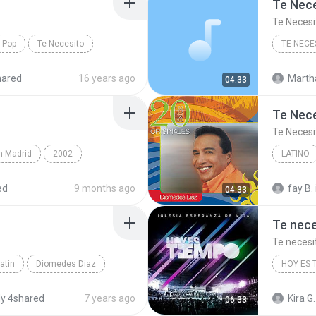
Te Nec
Te Necesi
Pop
Te Necesito
TE NECE
hared
16 years ago
Martha
04:33
Te Nec
Te Necesi
n Madrid
2002
LATINO
Rock
Te Neces
ed
9 months ago
fay B.
04:33
Te nece
Te necesi
atin
Diomedes Diaz
HOY ES 
y 4shared
7 years ago
Kira G.
06:33