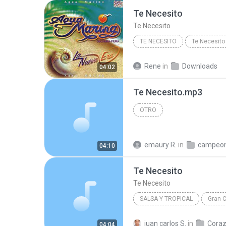
Te Necesito
Te Necesito
TE NECESITO
Te Necesito
Rene
in
Downloads
04:02
Te Necesito.mp3
OTRO
emaury R.
in
04:10
Te Necesito
Te Necesito
SALSA Y TROPICAL
2014
Te Necesito
Co
juan carlos S.
in
04:04