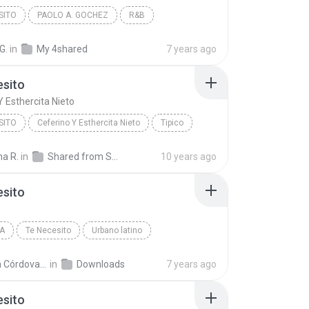
SITO
PAOLO A. GOCHEZ
R&B
G.
in
My 4shared
7 years ago
esito
Y Esthercita Nieto
SITO
Ceferino Y Esthercita Nieto
Tipico
na R.
in
Shared from SM-J111M
10 years ago
esito
A
Te Necesito
Urbano latino
órdova Aguilar
in
Downloads
7 years ago
esito