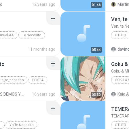
s Acosta
Reggaet
ed
12 years ago
Martin
01:46
Ven, te
Ven, te N
Anuel AA
Te Necesito
OTHER
LILI GO
11 months ago
davinc
05:44
to
Goku & 
Goku & Mi
sus_te_necesito
PPISTA
GOKU & 
MAS DEMOS Y PISTAS
16 years ago
Kaio A
03:30
TEMER
TEMERAR
Yo Te Necesito
OTHER