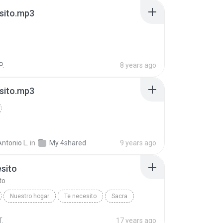
sito.mp3
P.
8 years ago
sito.mp3
ntonio L.
in
My 4shared
9 years ago
sito
to
Nuestro hogar
Te necesito
Sacra
elly Marchena
T.
17 years ago