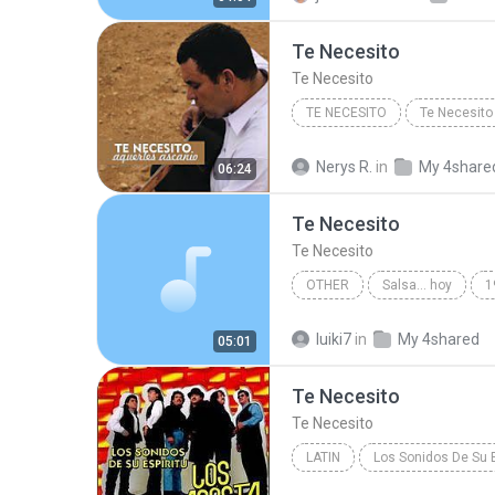
Salsa y Tropical
Te Necesito
Te Necesito
TE NECESITO
Te Necesito
Nerys R.
in
My 4share
06:24
Te Necesito
Te Necesito
OTHER
Salsa... hoy
1
Robbin
Other
luiki7
in
My 4shared
05:01
Te Necesito
Te Necesito
LATIN
Los Sonidos De Su E