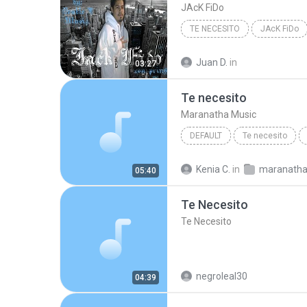
JAcK FiDo
TE NECESITO
JAcK FiDo
Juan D.
in
03:27
Te necesito
Maranatha Music
DEFAULT
Te necesito
Kenia C.
in
maranatha m
05:40
Te Necesito
Te Necesito
negroleal30
04:39