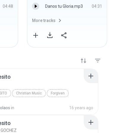
04:48
Danos tu Gloria.mp3
04:31
More tracks
More 
esito
SITO
Christian Music
Forgiven
bolaos
in
16 years ago
esito
. GOCHEZ