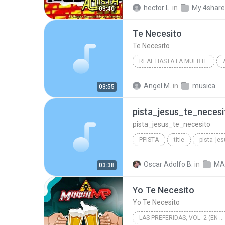
Te Necesito
Latin
Lo
hector L.
in
My 4shar
03:40
Te Necesito
Te Necesito
REAL HASTA LA MUERTE
Angel M.
in
musica
03:55
pista_jesus_te_necesi
pista_jesus_te_necesito
PPISTA
title
pista_je
Oscar Adolfo B.
in
03:38
Yo Te Necesito
Yo Te Necesito
LAS PREFERIDAS, VOL. 2 (EN VIVO)