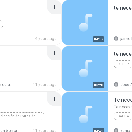
te nece
4 years ago
jaime 
04:17
te nece
OTHER
campeon de amor 2012
11 years ago
Jose A
03:28
Te nece
Te necesi
Gran Colección de Éxitos de Corazón Serrano
SACRA
razón Serrano
Junior K
Corazon Serrano - Gran Colección de Éxitos
11 years ago
yenis 
04:41