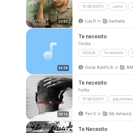
Other
TE NECESITO
Latino
Luis R.
in
bachata
03:57
Te necesito
Cecilia
CECILIA
Te necesito
Oscar Adolfo B.
in
AMI
04:58
Te necesito
Funky
TE NECESITO
pop cristian
Yen S.
in
My 4shared
04:16
Te Necesito