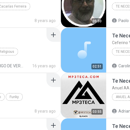
Zacarías Ferreira
TE NECE
8 years ago
Paolo 
05:30
Te Nec
Ceferino 
Religious
TE NECE
GO DE VERDAD
16 years ago
Caroli
02:51
Te Nec
Anuel AA
o
Funky
ANUEL A
8 years ago
Adrian C
03:55
Te Nec