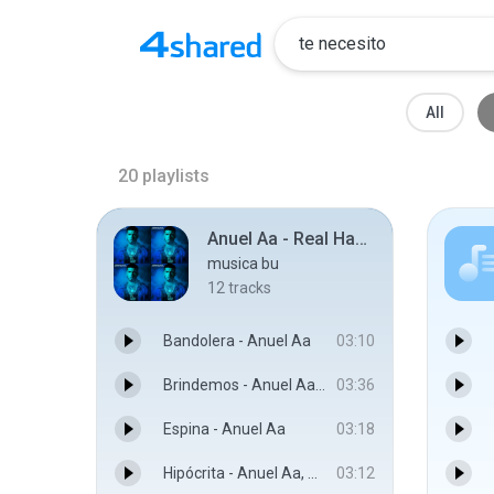
All
20
playlists
Anuel Aa - Real Hasta la Muerte
musica bu
12
tracks
Bandolera - Anuel Aa
03:10
Brindemos - Anuel Aa, Ozuna
03:36
Espina - Anuel Aa
03:18
Hipócrita - Anuel Aa, Zion
03:12