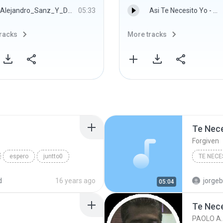
Alejandro_Sanz_Y_David_Bisbal_Mi_Soledad_Y_Yo.mp3
05:33
Asi Te Necesito Yo - Mangu "Habana 20-07-08"
racks
More tracks
Te Nec
Forgiven
espero
juntto0
TE NECE
stte
una
andy
d
16 years ago
jorge
05:04
mucho
ke
Te Nec
aun
aki
runo0o0o0
PAOLO A