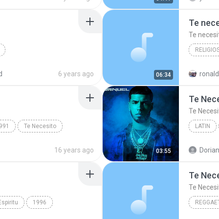
Te nece
Te necesi
RELIGIO
Te neces
d
6 years ago
ronald
06:34
Te Nec
Te Necesi
991
Te Necesito
LATIN
Anuel A
16 years ago
Dorian
03:55
Te Nec
Te Necesi
spiritu
1996
REGGAE