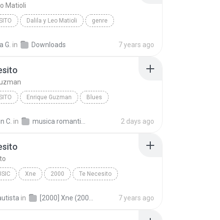
eo Matioli
SITO
Dalila y Leo Matioli
genre
a G.
in
Downloads
7 years ago
esito
Guzman
SITO
Enrique Guzman
Blues
n C.
in
musica romantica
2 days ago
esito
to
USIC
Xne
2000
Te Necesito
sic
Kabah
utista
in
[2000] Xne (2000; 2000-08-29)
7 years ago