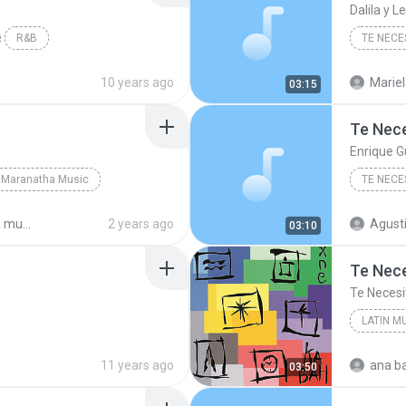
Dalila y L
R&B
TE NECE
10 years ago
Mariel
03:15
Te Nec
Enrique 
Maranatha Music
TE NECE
usic
2 years ago
Agusti
03:10
Te Nec
Te Necesi
LATIN M
Latin Mu
11 years ago
ana ba
03:50