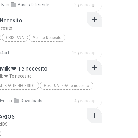
on
Marti_flow
 B.
in
Bases Diferente
9 years ago
 Necesito
ecesito
CRISTANA
Ven, te Necesito
DMAN
Other
i4art
16 years ago
Milk 💔 Te necesito
lk 💔 Te necesito
MILK 💔 TE NECESITO
Goku & Milk 💔 Te necesito
lves
in
Downloads
4 years ago
ARIOS
IOS