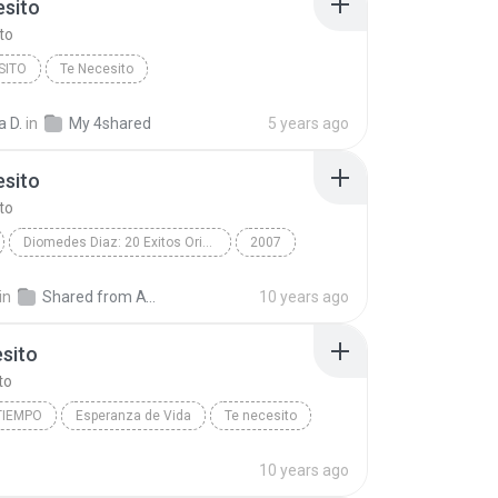
esito
to
SITO
Te Necesito
 D.
in
My 4shared
5 years ago
esito
to
Diomedes Diaz: 20 Exitos Originales
2007
ito
Latino
Diomedes Díaz & Cocha Molina
in
Shared from AVVIO 777
10 years ago
sito
to
TIEMPO
Esperanza de Vida
Te necesito
10 years ago