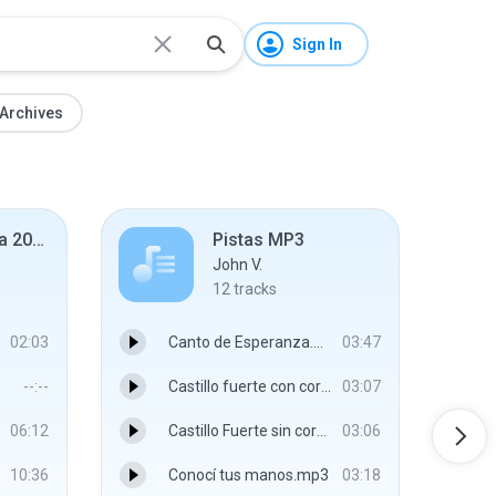
Sign In
Archives
Mangu 'Habana 20-07-08'
Pistas MP3
John V.
12
tracks
02:03
Canto de Esperanza.mp3
03:47
--:--
Castillo fuerte con coros.mp3
03:07
06:12
Castillo Fuerte sin coros.mp3
03:06
10:36
Conocí tus manos.mp3
03:18