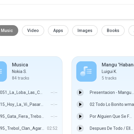
Music
Video
Apps
Images
Books
Musica
Nokia S.
Luigui K.
84
tracks
5
tracks
051_La_Loba_Las_Chicas_Del_Can.mp3
--:--
Presentacion - Mangu "Habana 20-07-08"
15_Hoy_La_Vi_Pasar_Teodoro_Reyes.mp3
--:--
02 Todo Lo Bonito.wma
95_Gata_Fiera_Trebol_Clan_Hector_El_Father_Y_Joan.mp3
--:--
Por Alguien Que Se Fue - Mangu "Habana 20-07-08"
95_Trebol_Clan_Agarrala_Pegala_Azotala_Dj_Moro.mp3
02:52
Despues De Todo / Ella Tiene - Mangu "Habana 20-07-08"