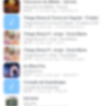
Churrasco do Milhão - Serrote
Churrasco do Milhão - Serrote
02:23
11 months ago
Edenilson A.
Thiago Brava & Turma do Pagode - Predador (CLIPE OFICIAL)
Thiago Brava & Turma do Pagode - Predador (CLIPE OFICIAL)
01:22
6 years ago
Jonatas Dias Nunes
Thiago Brava Ft. Jorge - Dona Maria
Thiago Brava Ft. Jorge - Dona Maria
03:15
3 years ago
Luiz H.
Thiago Brava Ft. Jorge - Dona Maria
Thiago Brava Ft. Jorge - Dona Maria
03:14
about a year ago
Rafaela Lopes
As Mina Pira
As Mina Pira
02:57
about a year ago
Marina91*
Coração de Guardanapo
Coração de Guardanapo
03:33
3 years ago
Alliny M.
Sarrame
Sarrame