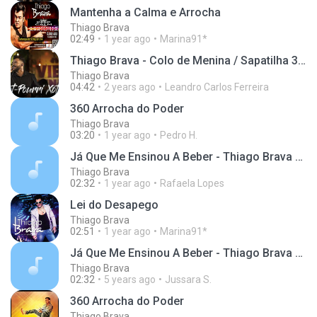
Mantenha a Calma e Arrocha
Thiago Brava
02:49
1 year ago
Marina91*
Thiago Brava - Colo de Menina / Sapatilha 37 / 100 Anos (DVD VIBEZINHA)
Thiago Brava
04:42
2 years ago
Leandro Carlos Ferreira
360 Arrocha do Poder
Thiago Brava
03:20
1 year ago
Pedro H.
Já Que Me Ensinou A Beber - Thiago Brava Part. Os Barões Da Pisadinha
Thiago Brava
02:32
1 year ago
Rafaela Lopes
Lei do Desapego
Thiago Brava
02:51
1 year ago
Marina91*
Já Que Me Ensinou A Beber - Thiago Brava Part. Os Barões Da Pisadinha
Thiago Brava
02:32
5 years ago
Jussara S.
360 Arrocha do Poder
Thiago Brava