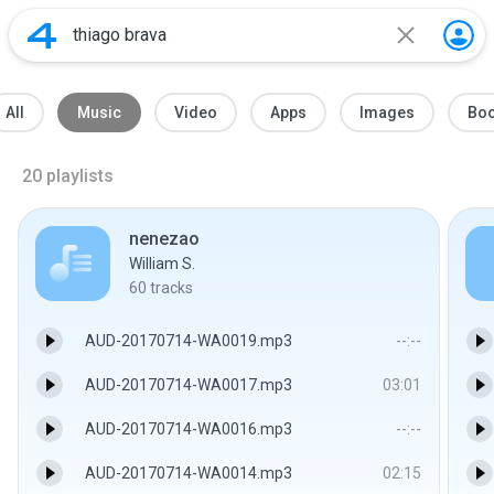
All
Music
Video
Apps
Images
Bo
20
playlists
nenezao
William S.
60
tracks
AUD-20170714-WA0019.mp3
--:--
AUD-20170714-WA0017.mp3
03:01
AUD-20170714-WA0016.mp3
--:--
AUD-20170714-WA0014.mp3
02:15