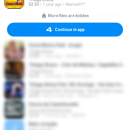
02:33
1 year ago
Marina91*
More files are hidden
Continue in app
Dona Maria (feat. Jorge)
Thiago Brava
03:08
1 year ago
Jessika L.
Thiago Brava - Colo de Menina / Sapatilha 37 / 100 Anos (DVD VIBEZINHA)
Thiago Brava
04:42
1 year ago
Rafaela Lopes
Thiago Brava Part. Mc Koringa - Vai Que Cola ( www.sertanejodiario.com )
Thiago Brava Part. Mc Koringa - Vai Que Cola ( www.sertanejodiario.com )
02:40
about a year ago
Joaquim S.
Desce da Caminhonete
Desce da Caminhonete
02:43
7 months ago
Wallif R.
Bate coração