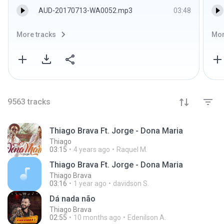
AUD-20170713-WA0052.mp3
03:48
More tracks
Mor
9563
tracks
Thiago Brava Ft. Jorge - Dona Maria
Thiago
03:15
4 years ago
Raquel M.
Thiago Brava Ft. Jorge - Dona Maria
Thiago Brava
03:16
1 year ago
davidson S.
Dá nada não
Thiago Brava
02:55
10 months ago
Edenilson A.