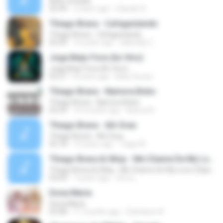
Bate coração
02:49
2 years ago
Claudio A.
Thiago Brava - Cafagestando
Thiago Brava - Cafagestando
02:45
10 years ago
Gabrielly C.
Joga Beijo Fora (Ao Vivo)
Joga Beijo Fora (Ao Vivo)
02:27
8 years ago
Naty Souza
Thiago Brava - Namora Bobo
Thiago Brava - Namora Bobo
02:54
10 months ago
Bianca R.
Thiago Brava - Alô Grau
Thiago Brava - Alô Grau
02:18
12 years ago
Tiago M.
Thiago Brava & GKay - Me Chame De My Love (Clipe O
Thiago Brava & GKay - Me Chame De My Love (Clipe O
03:04
7 years ago
Vera L.
Dona Maria
Dona Maria
03:08
11 months ago
Edenilson A.