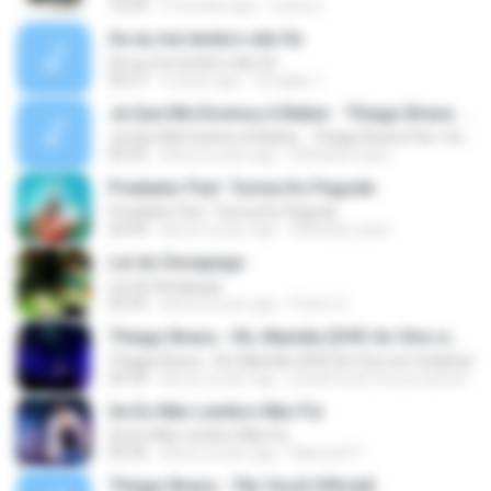
10:39
5 months ago
Carlos L.
Se eu me lembro não fiz
Se eu me lembro não fiz
02:27
9 years ago
Douglas J.
Já Que Me Ensinou A Beber - Thiago Brava Part. Os Barões Da Pisadinha
Já Que Me Ensinou A Beber - Thiago Brava Part. Os Barões Da Pisadinha
02:32
about a year ago
Rafaela Lopes
Predador Part. Turma Do Pagode
Predador Part. Turma Do Pagode
02:44
about a year ago
Rafaela Lopes
Lei do Desapego
Lei do Desapego
02:55
about a year ago
Pedro H.
Thiago Brava - Oh, Mamãe (DVD Ao Vivo em Goiânia)
Thiago Brava - Oh, Mamãe (DVD Ao Vivo em Goiânia)
02:30
about a year ago
josielma de Sousa santos
Se Eu Não Lembro Não Fiz
Se Eu Não Lembro Não Fiz
02:26
about a year ago
Marina91*
Thiago Brava - Tão Você (Oficial)