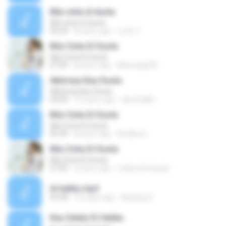
Bila cinta di dusta
Bila cinta di dusta
05:34
8 years ago
Lutfy Y.
Bila Cinta Di Dusta
Bila Cinta Di Dusta
07:00
8 years ago
Mamoagil M.
Akhirnya Kau Dusta
Akhirnya Kau Dusta
04:00
15 years ago
abnchaliks
Bila Cinta Di Dusta
Bila Cinta Di Dusta
05:34
8 years ago
Andika A.
Bila Cinta Di Dusta
Bila Cinta Di Dusta
07:00
6 years ago
rezky kurniawan
di hatiku.mp3
04:28
10 years ago
Nanang Q.
Kau Selalu Di Hatiku