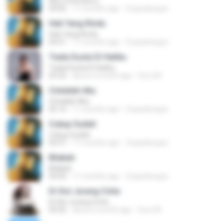
Aku Cinta Kamu
04:06
11 months ago
Zuquebergue
Hati Yang Rindu
Hati Yang Rindu
04:51
11 months ago
Zuquebergue
Tiada Dusta Di Hatiku
Tiada Dusta Di Hatiku
05:32
about a month ago
ferry M.
Cintailah Aku
Cintailah Aku
05:16
11 months ago
Zuquebergue
Cukup Sudah
Cukup Sudah
04:31
11 months ago
Zuquebergue
Bilakah
Bilakah
04:00
11 months ago
Zuquebergue
Di Sisi Jurang Cinta
Di Sisi Jurang Cinta
04:26
about a month ago
ferry M.