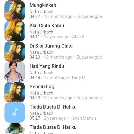
Mungkinkah
Nafa Urbach
04:27
10 months ago
Zuquebergue
Aku Cinta Kamu
Nafa Urbach
04:11
12 years ago
Alfin A.
Di Sisi Jurang Cinta
Nafa Urbach
04:20
10 months ago
Zuquebergue
Hati Yang Rindu
Nafa Urbach
04:48
1 month ago
ferry M.
Sendiri Lagi
Nafa Urbach
04:33
10 months ago
Zuquebergue
Tiada Dusta Di Hatiku
Nafa Urbach
05:27
2 years ago
Hanan Manan
Tiada Dusta Di Hatiku
Nafa Urbach