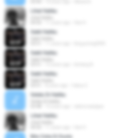
03:44
14 years ago
ABiola N.
Lihat Hatiku
Lihat Hatiku
04:50
11 years ago
Hari H.
Sakit Hatiku
Sakit Hatiku
03:51
11 years ago
king.poring2000
Sakit Hatiku
Sakit Hatiku
03:51
10 years ago
bintang A.
Sakit Hatiku
Sakit Hatiku
03:51
8 years ago
Cakus 2.
Selalu Di Hatiku
Selalu Di Hatiku
03:48
10 years ago
adenovawijaya
Lihat Hatiku
Lihat Hatiku
04:50
11 years ago
Hari H.
Bila Cinta Di Dusta