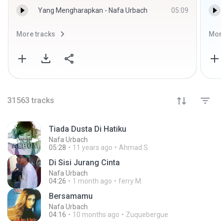
Yang Mengharapkan - Nafa Urbach
05:09
More tracks
Mor
31563
tracks
Tiada Dusta Di Hatiku
Nafa Urbach
05:28
11 years ago
Ahmad S.
Di Sisi Jurang Cinta
Nafa Urbach
04:26
1 month ago
ferry M.
Bersamamu
Nafa Urbach
04:16
10 months ago
Zuquebergue