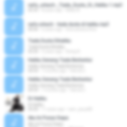
nafa_urbach-_Tiada_Dusta_Di_Hatiku-1.mp3
05:35
8 years ago
Melly M.
nafa urbach - tiada dusta di hatiku.mp3
00:00
6 years ago
Dina alviana Dina
Tiada Dusta Dihatiku
Tiada Dusta Dihatiku
05:20
5 years ago
Acing A.
Hatiku Senang Tiada Berbentur
Hatiku Senang Tiada Berbentur
04:54
7 months ago
Hamdi U.
Hatiku Senang Tiada Berbentur
Hatiku Senang Tiada Berbentur
04:54
7 months ago
Hamdi U.
Di Hatiku
Di Hatiku
05:00
11 years ago
sam_jesus89
Aku Ini Punya Siapa
Aku Ini Punya Siapa