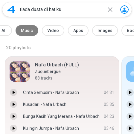
All
Music
Video
Apps
Images
Bo
20
playlists
Nafa Urbach (FULL)
Zuquebergue
88
tracks
Cinta Semusim - Nafa Urbach
04:31
Kusadari - Nafa Urbach
05:35
Bunga Kasih Yang Merana - Nafa Urbach
04:23
Ku Ingin Jumpa - Nafa Urbach
03:46