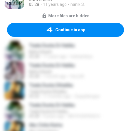
05:28
11 years ago
nanik S.
More files are hidden
Continue in app
Tiada Dusta Di Hatiku
Nafa Urbach
05:28
11 years ago
tutiwardoyo
Tiada Dusta Di Hatiku
Nafa Urbach
05:28
1 month ago
ferry M.
Tiada Dusta Dihatiku
Tiada Dusta Dihatiku
05:32
11 months ago
Zuquebergue
Tiada Dusta Di Hatiku
Tiada Dusta Di Hatiku
05:28
9 years ago
081910259542 H.
Aku Cinta Kamu