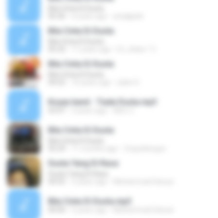
Bila Cinta Di Dusta
05:36
6 years ago
ariadjjzah
Bila Cinta Di Dusta
Bila Cinta Di Dusta
05:32
11 years ago
DJ_Adex™ C.
Bila Cinta Di Dusta
Bila Cinta Di Dusta
04:52
10 years ago
adari H.
Koyax band - Tiada Dusta.mp3
03:47
3 years ago
Alifz Z.
Bila Cinta Di Dusta
Bila Cinta Di Dusta
05:29
11 months ago
Zuquebergue
Dusta Yang Di Rasa
Dusta Yang Di Rasa
04:55
5 years ago
Muhammad Sanusi
Bila Cinta Di Dusta.mp3
00:00
5 years ago
Muhammad Sanusi