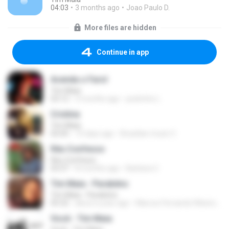
04:03
3 months ago
Joao Paulo D.
More files are hidden
Continue in app
Acenda o Farol
Tim Maia
03:12
3 months ago
pedrinho L.
Cristina
Tim Maia
02:05
10 days ago
Brazilian music C.
Réu Confesso
Réu Confesso
03:37
8 months ago
Barbara C.
Tim Maia - Parabéns
Tim Maia - Parabéns
05:32
about a year ago
Marcos Fernando Ribeiro dos Santos
Você - Tim Maia