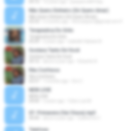
04:16
16 years ago
jeanpierre8910sp
Não Quero Dinheiro (Só Quero Amar)
Não Quero Dinheiro (Só Quero Amar)
02:33
5 months ago
Romulopior2@gmail.com P.
Terapeutica Do Grito
Terapeutica Do Grito
05:09
2 years ago
Izabelle Fabiane N.
Gostava Tanto De Você
Gostava Tanto De Você
04:16
about a year ago
Eduardo A.
Réu Confesso
Réu Confesso
03:37
7 months ago
Eric C.
NEW LOVE
NEW LOVE
04:00
3 years ago
Celso Luis M.
07- Primavera (Vai Chuva).mp3
00:00
about a year ago
Guilherme C.
Telefone