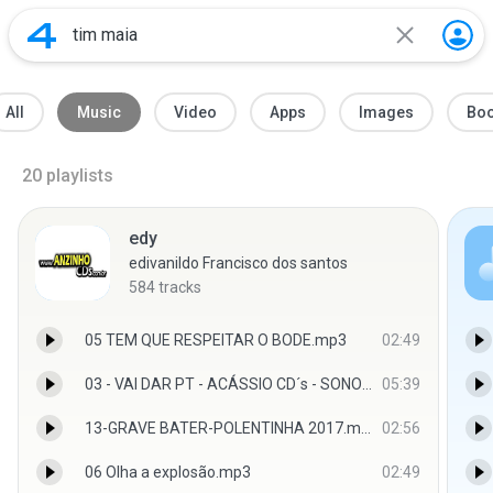
All
Music
Video
Apps
Images
Bo
20
playlists
edy
edivanildo Francisco dos santos
584
tracks
05 TEM QUE RESPEITAR O BODE.mp3
02:49
03 - VAI DAR PT - ACÁSSIO CD´s - SONORIZAÇÃO TORRES SOM - LUIS DO REGGAE -.mp3
05:39
13-GRAVE BATER-POLENTINHA 2017.mp3
02:56
06 Olha a explosão.mp3
02:49