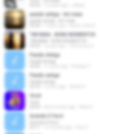
Você - Tim Maia
04:32
15 years ago
edluan
paixão antiga - tim maia
paixão antiga - tim maia
03:50
7 years ago
Edson José S.
TIM MAIA - BONS MOMENTOS
TIM MAIA - BONS MOMENTOS
03:55
4 years ago
Clerverson D.
Paixão Antiga
Paixão Antiga
03:56
11 years ago
Rodrigo C.
Paixão antiga
Paixão antiga
04:10
2 years ago
Aislan H.
Você
Você
04:04
about a year ago
Neta S.
Acenda O Farol
Acenda O Farol
03:11
10 months ago
Davi S.