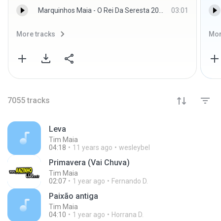
Marquinhos Maia - O Rei Da Seresta 2016 - Marquinhos Maia
03:01
More tracks
Mor
7055
tracks
Leva
Tim Maia
04:18
11 years ago
wesleybel
Primavera (Vai Chuva)
Tim Maia
02:07
1 year ago
Fernando D.
Paixão antiga
Tim Maia
04:10
1 year ago
Horrana D.