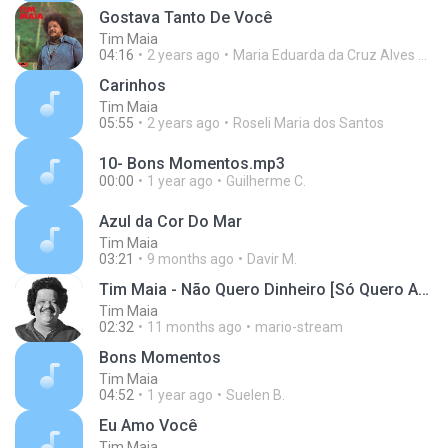
Gostava Tanto De Você
Tim Maia
04:16
2 years ago
Maria Eduarda da Cruz Alves Lopes
Carinhos
Tim Maia
05:55
2 years ago
Roseli Maria dos Santos
10- Bons Momentos.mp3
00:00
1 year ago
Guilherme C.
Azul da Cor Do Mar
Tim Maia
03:21
9 months ago
Davir M.
Tim Maia - Não Quero Dinheiro [Só Quero Amar]
Tim Maia
02:32
11 months ago
mario-stream
Bons Momentos
Tim Maia
04:52
1 year ago
Suelen B.
Eu Amo Você
Tim Maia