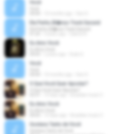
Você
Você
04:04
10 months ago
Davi S.
Ela Partiu (B�nus Track Sacund
Ela Partiu (B�nus Track Sacund
01:25
4 years ago
Gabriel A.
Eu Amo Você
Eu Amo Você
04:03
2 years ago
Dudu G.
Você
Você
04:04
10 months ago
Davi S.
O Que Você Quer Apostar?
O Que Você Quer Apostar?
02:31
10 days ago
Brazilian music C.
Eu Amo Você
Eu Amo Você
04:03
10 days ago
Brazilian music C.
Gostava Tanto de Você
Gostava Tanto de Você