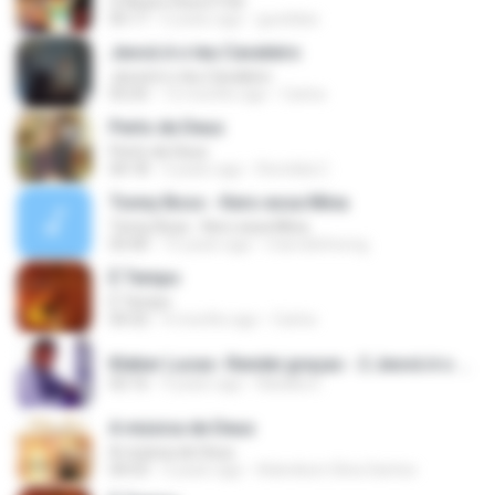
O Nosso Deus É Fiel
05:17
6 years ago
gueddao
Jeová é o teu Cavaleiro
Jeová é o teu Cavaleiro
03:25
12 months ago
Carlos
Perto de Deus
Perto de Deus
04:18
3 years ago
Romilda C.
Tonny Boss - Kero essa Mina
Tonny Boss - Kero essa Mina
03:40
15 years ago
marcelinhomg
É Tempo
É Tempo
04:32
4 months ago
Carlos
Kleber Lucas- Rendei graças - 2 Jeová é o Teu cavaleiro.mp3
02:16
9 years ago
Natalia D.
A música de Deus
A música de Deus
04:53
3 years ago
Adenilson Silva Santos