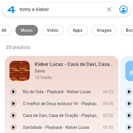
All
Music
Video
Apps
Images
Bo
20
playlists
Kleber Lucas - Casa de Davi, Casa de Oração - Playback
Savio
15
tracks
Rio de Vida - Playback - Kleber Lucas
04:23
O melhor de Deus está por Vir - Playback - Kleber Lucas
04:56
Casa de Davi, Casa de Oração - Playback - Kleber Lucas
03:50
Santidade - Playback - Kleber Lucas
05:45