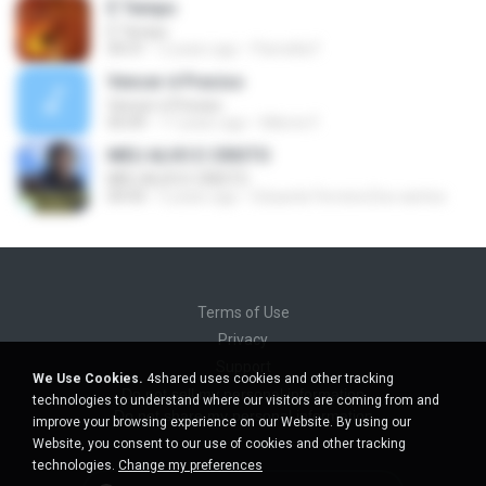
É Tempo
É Tempo
04:31
2 years ago
Pamella F.
Vencer é Preciso
Vencer é Preciso
05:09
17 years ago
Márcio F.
MEU ALVO E CRISTO
MEU ALVO E CRISTO
04:43
5 years ago
Eduardo Ferreira Dos santos
Terms of Use
Privacy
Support
We Use Cookies.
4shared uses cookies and other tracking
Do not sell my personal information
technologies to understand where our visitors are coming from and
Do not share my personal information
improve your browsing experience on our Website. By using our
Website, you consent to our use of cookies and other tracking
technologies.
Change my preferences