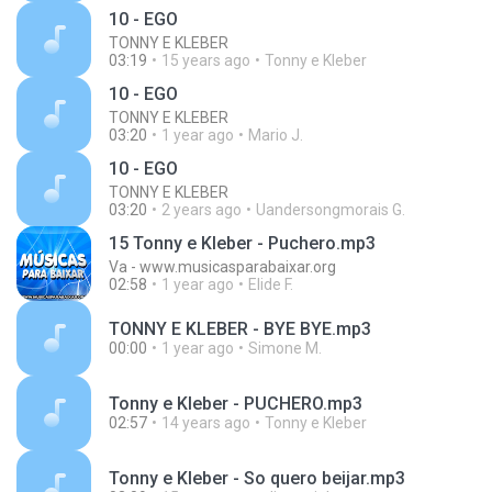
10 - EGO
TONNY E KLEBER
03:19
15 years ago
Tonny e Kleber
10 - EGO
TONNY E KLEBER
03:20
1 year ago
Mario J.
10 - EGO
TONNY E KLEBER
03:20
2 years ago
Uandersongmorais G.
15 Tonny e Kleber - Puchero.mp3
Va - www.musicasparabaixar.org
02:58
1 year ago
Elide F.
TONNY E KLEBER - BYE BYE.mp3
00:00
1 year ago
Simone M.
Tonny e Kleber - PUCHERO.mp3
02:57
14 years ago
Tonny e Kleber
Tonny e Kleber - So quero beijar.mp3