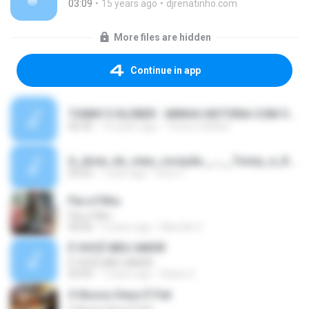
03:09
15 years ago
djrenatinho.com
More files are hidden
Continue in app
TONNY E KLEBER - MINHA HISTÓRIA COM VOCÊ.mp3
02:35
15 years ago
Tonny e Kleber
A_dona_do_meu_coração__-__Tonny_e_Kleber.mp3
03:52
1 year ago
tony V.
Pai e Filho
Pai e Filho
04:06
6 years ago
Marcilei C.
É VOCÊ MEU AMOR
É VOCÊ MEU AMOR
03:05
7 years ago
Eliana C.
O Nosso Deus É Fiel