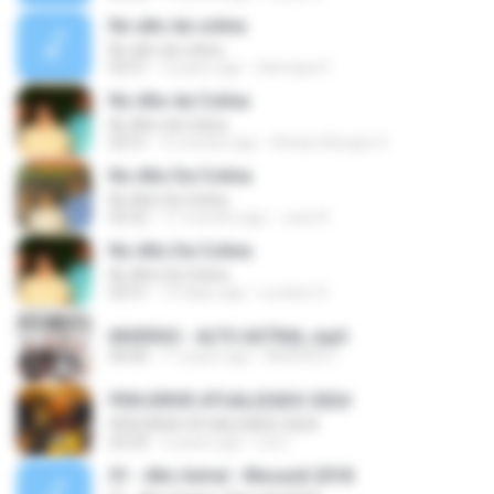
No alto da colina
No alto da colina
02:51
2 years ago
Henrique F.
No Alto da Colina
No Alto da Colina
02:51
2 months ago
Anesio Borges S.
No Alto Da Colina
No Alto Da Colina
02:52
11 months ago
Jose R.
No Alto Da Colina
No Alto Da Colina
02:51
14 days ago
Luciano S.
INVERSO - ALTO ASTRAL.mp3
00:00
11 years ago
INVERSO I.
PEN DRIVE ATUALIZADO 2024
PEN DRIVE ATUALIZADO 2024
03:24
2 years ago
Léo I.
01 - Alto Astral - Mucunã 2018