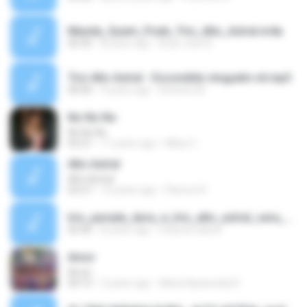
Manda_Quem_Pode_Trio_Alto_Astral.m4a
02:35
8 years ago
Braz Jose B.
Trio Alto Astral - Escondido ninguém vê.mp3
00:00
9 years ago
Antonio M.
No No No
No No No
03:21
11 years ago
Miley C.
Alto Astral
Alto Astral
03:27
10 years ago
Flancos R.
trio_parada_dura_e_trio_alto_astral_sera_porque_eu_bebo_mp3_282.mp3
02:46
8 years ago
manoel cabral
Amor
Amor
04:15
2 years ago
Maria Aparecida R.