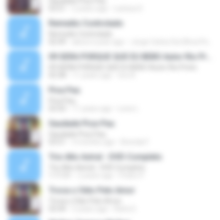
Saudade Pica-Pau
03:51
2 years ago
Larissa S.
Remedio Controlado
Remedio Controlado
02:49
about a year ago
Jorge Carlos Da Slhva Pereira
09 SERA PORQUE QUE EU BEBO Autor Rio Preto
09 SERA PORQUE QUE EU BEBO Autor Rio Preto
02:38
11 years ago
trio A.
Pica Pau
Pica Pau
03:43
11 years ago
Lene L.
Saudade Pica-Pau
Saudade Pica-Pau
03:51
3 months ago
Brenda F.
Trio Alto Astral - DVD Completo
Trio Alto Astral - DVD Completo
1:11:51
2 years ago
Pedro P.
Troca o Ódio Pelo Amor
Troca o Ódio Pelo Amor
03:44
5 years ago
Rafa G.