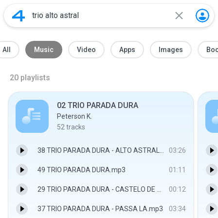
All
Music
Video
Apps
Images
Bo
20
playlists
02 TRIO PARADA DURA
Peterson K.
52
tracks
38 TRIO PARADA DURA - ALTO ASTRAL.mp3
03:26
49 TRIO PARADA DURA.mp3
01:11
29 TRIO PARADA DURA - CASTELO DE AMOR.mp3
00:12
37 TRIO PARADA DURA - PASSA LA.mp3
03:34