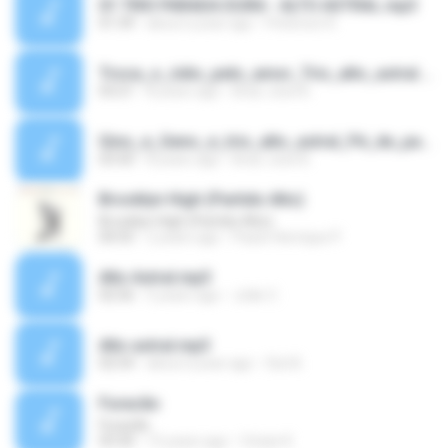
01 TRIO PARADA DURA - ALTO ASTRAL.mp3
01:39
about a year ago
Peterson K.
Troca_o_ódio_pelo_amor_Trio_alto_astral.m4a
03:21
8 years ago
Braz Jose B.
Gino_e_Geno_e_trio_alto_astral_Pé_de_pano.m4a
03:50
8 years ago
Braz Jose B.
Brooklyn High (Partido Alto)
Brooklyn High (Partido Alto)
04:55
2 years ago
Paulo Henrique P.
Alto Astral.mp3
02:56
5 years ago
João C.
Alto astral.mp3
02:54
about a year ago
Sizi B.
Furacão
Furacão
03:30
15 years ago
Crísan K.