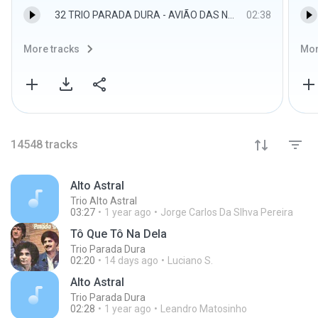
32 TRIO PARADA DURA - AVIÃO DAS NOVE.mp3
02:38
More tracks
Mor
14548
tracks
Alto Astral
Trio Alto Astral
03:27
1 year ago
Jorge Carlos Da Slhva Pereira
Tô Que Tô Na Dela
Trio Parada Dura
02:20
14 days ago
Luciano S.
Alto Astral
Trio Parada Dura
02:28
1 year ago
Leandro Matosinho