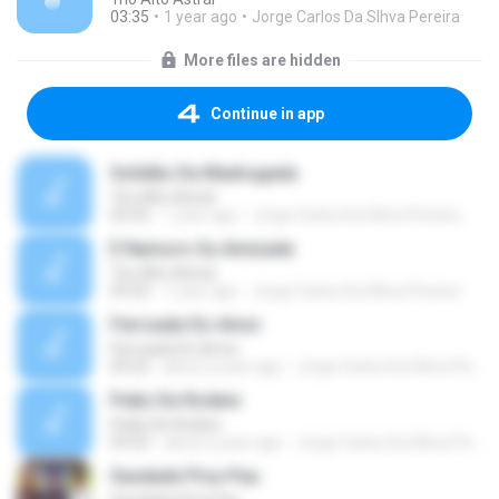
03:35
1 year ago
Jorge Carlos Da Slhva Pereira
More files are hidden
Continue in app
Solidão Da Madrugada
Trio Alto Astral
03:35
1 year ago
Jorge Carlos Da Slhva Pereira
É Namoro Ou Amizade
Trio Alto Astral
03:22
1 year ago
Jorge Carlos Da Slhva Pereira
Ferroada Do Amor
Ferroada Do Amor
03:22
about a year ago
Jorge Carlos Da Slhva Pereira
Peão De Rodeio
Peão De Rodeio
03:22
about a year ago
Jorge Carlos Da Slhva Pereira
Saudade Pica-Pau