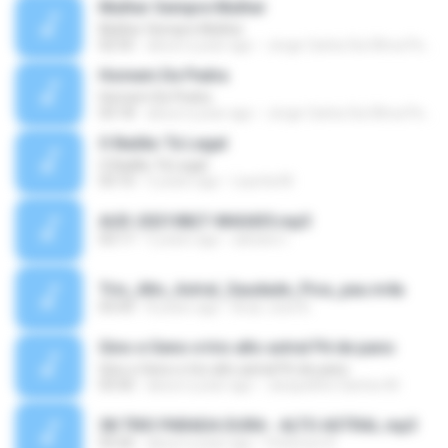
Mulher Sempre Mulher
Mulher Sempre Mulher
02:55
about a year ago
Jorge Carlos Da Slhva Pereira
Homem De Pedra
Homem De Pedra
03:18
about a year ago
Jorge Carlos Da Slhva Pereira
O Bailão Tá Legal
O Bailão Tá Legal
03:10
5 years ago
Laurita M.
AUD-20210827-WA0435.mp3
03:17
5 years ago
adriano I.
Trio_Alto_Astral_Saudade_Pica_pau.m4a
03:43
8 years ago
Braz Jose B.
Gino e Geno e trio alto astral Pé de pano
Gino e Geno e trio alto astral Pé de pano
03:50
about a year ago
Jacqueline Santos M.
38 TRIO PARADA DURA - ALTO ASTRAL.mp3
03:26
about a year ago
Peterson K.