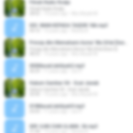
Fitnah Radio Rodja
Fitnah Radio Rodja
28:02
14 years ago
Abu Aisyah M.
033. IMAN KEPADA TAQDIR.18A.mp3
44:10
15 years ago
Risetia A.
Prinsip dlm Memahami Asma' Wa Sifat [Sesi 2]
Prinsip dlm Memahami Asma' Wa Sifat [Sesi 2]
48:25
14 years ago
Abu Aisyah M.
002MasailJahiliyah2.mp3
36:29
11 years ago
izor P.
Hukum Gambar 04 - Soal Jawab
Hukum Gambar 04 - Soal Jawab
30:40
14 years ago
Abu Aisyah M.
010MasailJahiliyah9.mp3
33:43
11 years ago
izor P.
009. ILMU DAN ULAMA. 5A.mp3
31:08
15 years ago
Risetia A.