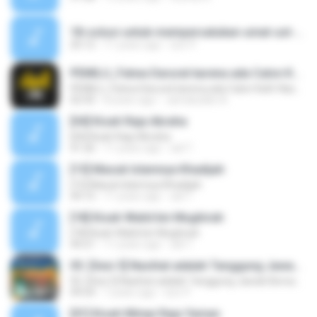
18-solusi-untuk-mempersatukan-umat-ust-muhammad-assewed.mp3
20:12
11 years ago
izor P.
PEMILU_Fatwa Darurat karena ada Calon Kafir Nashrani_Ust Muhammad As-Sewed
PEMILU_Fatwa Darurat karena ada Calon Kafir Nashrani_Ust Muhammad As-Sewed
02:43
8 years ago
Jamaluddin A.
[04] Kisah Raja Abraha
[04] Kisah Raja Abraha
41:26
11 years ago
adi T.
[15] Masuk Islamnya Khadijah
[15] Masuk Islamnya Khadijah
44:15
11 years ago
adi T.
[18] Kisah Walid bin Mughirah
[18] Kisah Walid bin Mughirah
44:21
11 years ago
adi T.
05. [Sesi 5] Nasihat adalah Tanggung Jawab Bersama dalam Dakwah
05. [Sesi 5] Nasihat adalah Tanggung Jawab Bersama dalam Dakwah
49:54
7 years ago
izor P.
[01] Kisah Mimpi Raja Yaman