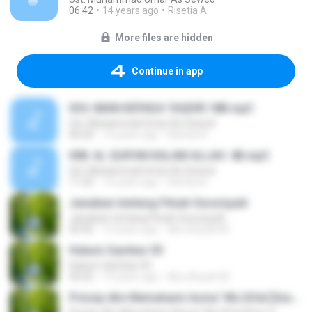
06:42
14 years ago
Risetia A.
More files are hidden
Continue in app
034. IMAN KEPADA TAQDIR.18B.mp3
Ust. Muhammad Umar As Sewed
40:20
14 years ago
Risetia A.
008. AL QUR'AN KALAM ALLAH. 4B.mp3
Ust. Muhammad Umar As Sewed
11:25
14 years ago
Risetia A.
Jawaban tentang Fitnah Sururiyyah
Jawaban tentang Fitnah Sururiyyah
50:45
14 years ago
Abu Aisyah M.
Hukum Gambar 03
Hukum Gambar 03
30:22
14 years ago
Abu Aisyah M.
Prinsip dlm Memahami Asma' Wa Sifat [Sesi 1]