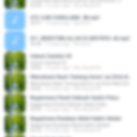
Prinsip dlm Memahami Asma' Wa Sifat [Sesi 1]
52:20
14 years ago
Abu Aisyah M.
010. ILMU DANULAMA. 5B.mp3
09:47
15 years ago
Risetia A.
011. BERISTIWA ALLAH DI ARSYNYA. 6A.mp3
46:48
15 years ago
Risetia A.
Hukum Gambar 02
Hukum Gambar 02
30:00
14 years ago
Abu Aisyah M.
Memahami Nash Tentang Asma' wa Sifat Allah [Sesi 2]
Memahami Nash Tentang Asma' wa Sifat Allah [Sesi 2]
45:26
14 years ago
Abu Aisyah M.
Bagaimana Fitnah Dakwah Salafy Palsu
Bagaimana Fitnah Dakwah Salafy Palsu
09:39
14 years ago
Abu Aisyah M.
Bagaimana Keadaan Abdul Hakim Abdad
Bagaimana Keadaan Abdul Hakim Abdad
06:33
14 years ago
Abu Aisyah M.