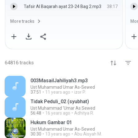
Tafsir Al Baqarah ayat 23-24 Bag 2.mp3
38:17
More tracks
Mor
64816
tracks
003MasailJahiliyah3.mp3
Ust Muhammad Umar As-Sewed
37:51
11 years ago
izor P.
Tidak Peduli_02 (syubhat)
Ust Muhammad 'Umar As Sewed
56:48
16 years ago
Adhitya R.
Hukum Gambar 01
Ust Muhammad Umar As-Sewed
30:30
13 years ago
Abu Aisyah M.