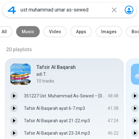
All
Music
Video
Apps
Images
Bo
20
playlists
Tafsir Al Baqarah
adi T.
10
tracks
351227 Ust. Muhammad As-Sewed – [06] Tafsir As-Sa'dy - Surah Al-Baqoroh, ayat 2 - Ust. Muhammad As-Sewed
48:48
Tafsir Al Baqarah ayat 6-7.mp3
41:38
Tafsir Al Baqarah ayat 21-22.mp3
47:24
Tafsir Al Baqarah ayat 23-24.mp3
46:22