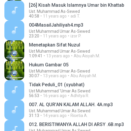
[26] Kisah Masuk Islamnya Umar bin Khattab
Ust. Muhammad As-Sewed
40:58
11 years ago
adi T.
004MasailJahiliyah4.mp3
Ust Muhammad Umar As-Sewed
23:20
11 years ago
izor P.
Menetapkan Sifat Nuzul
Ust Muhammad Umar As-Sewed
1:09:41
13 years ago
Abu Aisyah M.
Hukum Gambar 05
Ust Muhammad Umar As-Sewed
30:07
13 years ago
Abu Aisyah M.
Tidak Peduli_01 (syubhat)
Ust Muhammad 'Umar As Sewed
56:53
16 years ago
Adhitya R.
007. AL QUR'AN KALAM ALLAH. 4A.mp3
Ust. Muhammad Umar As Sewed
31:13
14 years ago
Risetia A.
012. BERISTIWANYA ALLAH DI ARSY .6B.mp3
Ust. Muhammad Umar As Sewed