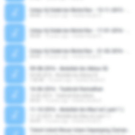
Ustaz Hj Sidek bin Mohd Nor - 15-11-2015 - Sairus Salikin - Kuliah Maghrib - Tasawwuf - Masjid Ridzwaniah Kuala Kangsar Perak.m4a
00:00
10 years ago
Koleksi Audio K.
Ustaz Hj Sidek bin Mohd Nor - 17-01-2016 - Siarus Salikin - Kuliah Maghrib - Tasawwuf - Masjid Ridzwaniah Kuala Kangsar Perak.m4a
00:00
10 years ago
Koleksi Audio K.
Ustaz Hj Sidek bin Mohd Nor - 21-02-2016 - Siarus Salikin - Kuliah Maghrib - Tasawwuf - Masjid Ridzwaniah Kuala Kangsar Perak.m4a
00:00
10 years ago
Koleksi Audio K.
09-08-2016 - Abdullah ibn Abbas 02
09-08-2016 - Abdullah ibn Abbas 02
1:06:40
10 years ago
Koleksi Audio K.
16-06-2016 - Tazkirah Ramadhan
16-06-2016 - Tazkirah Ramadhan
44:22
10 years ago
Koleksi Audio K.
11-10-2016 - Abdullah ibn Mas'ud ( part 1 )
11-10-2016 - Abdullah ibn Mas'ud ( part 1 )
55:49
10 years ago
Koleksi Audio K.
Tokoh-tokoh Besar Islam Sepanjang Zaman 10-11-2015