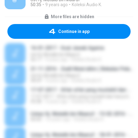
50:35
9 years ago
Koleksi Audio K.
More files are hidden
Continue in app
16-01-2017 - Soal Jawab Agama
Ust Hj. Mutalib bin Maaruf
56:17
9 years ago
Koleksi Audio K.
21-11-2016 - Zadil Muta'allim ( Bekalan Pelajar ) - Bab Tauhid Sifat 20 facebook.com/jadualkuliyyah.com
Ust Hj. Mutalib bin Maaruf
58:29
9 years ago
Koleksi Audio K.
17-07-2017 - Sifat-sifat yang mustahil dan harus bagi Rasul & Beriman dengan hari kemudian - www.facebook.com/jadualkuliyyah
17-07-2017 - Sifat-sifat yang mustahil dan harus bagi Rasul & Beriman dengan hari kemudian - www.facebook.com/jadualkuliyyah
43:28
9 years ago
Koleksi Audio K.
Ustaz Hj. Mutalib bin Maaruf - 15-02-2016 - Muqaddimah Kitab Zadil Muta'allim ( Bekalan Pelajar ) - Kuliah Maghrib - Masjid Ridzwaniah Kuala Kangsar Perak.m4a
00:00
10 years ago
Koleksi Audio K.
Ustaz Hj. Mutalib bin Maaruf - 18-01-2016 - Sesi Soal Jawab - Kuliah Maghrib - Masjid Ridzuaniah Kuala Kangsar Perak.m4a