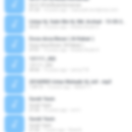
06.01.09 Hj Muda Kemaman
01:23
16 years ago
nawuzah.wordpress.com
Ustaz Hj. Subri Bin Hj. Md. Arshad - 13-05-2016 - Kuliah Maghrib - Pilihan Umum - Masjid Ridzwaniah, Kuala Kangsar, Perak.m4a
00:00
10 years ago
Koleksi Audio K.
Dosa-dosa Besar ( Al-Kabair )
Dosa-dosa Besar ( Al-Kabair )
47:01
10 years ago
Koleksi Audio K.
131111_002
131111_002
49:45
13 years ago
anmy718
20160903 Ustaz Muhadir Hj Joll -.mp3
1:29:13
10 years ago
ABEDY Y.
Surah Yasin
Surah Yasin
21:02
10 years ago
w.m I.
Surah Yasin
Surah Yasin
21:02
7 years ago
Rizal A.