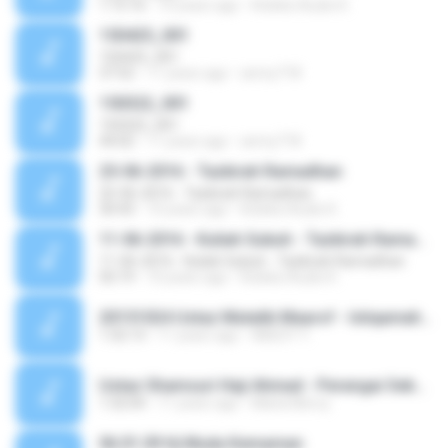
1:15:16
10 years ago
Koleksi Audio K.
150425_001
150425_001
37:52
11 years ago
anmy718
150322_001
150322_001
44:02
11 years ago
anmy718
25-06-2016 - Tazkirah Ramadhan
25-06-2016 - Tazkirah Ramadhan
30:43
10 years ago
Koleksi Audio K.
11-06-2016 - Kuliah Subuh - Tazkirah Ramadhan
11-06-2016 - Kuliah Subuh - Tazkirah Ramadhan
50:19
10 years ago
Koleksi Audio K.
20151024 Ustaz Mutalib Maarof - Istiqamah dgn Pengajian.mp3
1:32:13
11 years ago
ABEDY Y.
Ustaz Shamsuri Haji Ahmad - Perangai Sebenar Yahud!.mp3
1:32:04
11 years ago
Marla Mercy
06.01.09 Hj Muda Kemaman