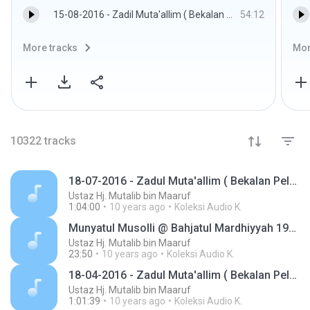
15-08-2016 - Zadil Muta'allim ( Bekalan Pelajar ) - Ustaz Hj. Mutalib bin Maaruf
54:12
More tracks
Mor
10322
tracks
18-07-2016 - Zadul Muta'allim ( Bekalan Pelajar )
Ustaz Hj. Mutalib bin Maaruf
1:04:00
10 years ago
Koleksi Audio K.
Munyatul Musolli @ Bahjatul Mardhiyyah 19-10-2015
Ustaz Hj. Mutalib bin Maaruf
23:50
10 years ago
Koleksi Audio K.
18-04-2016 - Zadul Muta'allim ( Bekalan Pelajar )
Ustaz Hj. Mutalib bin Maaruf
1:01:39
10 years ago
Koleksi Audio K.