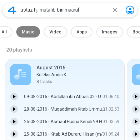
All
Music
Video
Apps
Images
Bo
20
playlists
August 2016
Koleksi Audio K.
8
tracks
09-08-2016 - Abdullah ibn Abbas 02 - Ustaz Fawwaz bin Md Jan
01:06:40
28-08-2016 - Muqaddimah Kitab Ummul Barahin - Ustaz Ahmad Rozaini bin Abdul Rahman
01:32:53
26-08-2016 - Asmaul Husna Kenali 99 Nama Allah - Ustaz Azmi Ahmad
01:03:59
25-08-2016 - Kitab Ad Durarul Hisan (m/s 31) - Ustaz Dr. Jazmi Md. Isa
01:09:24