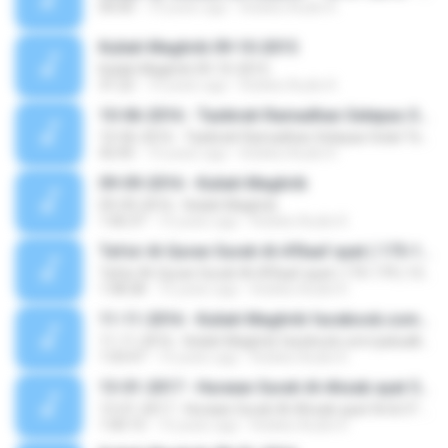
00:00
10 years ago
Koleksi Audio K.
Kuliah Maghrib 09-10-2015
Kuliah Maghrib 09-10-2015
31:22
10 years ago
Koleksi Audio K.
10-06-2016 - Tazkirah Ramadhan Selepas Solat Terawih
10-06-2016 - Tazkirah Ramadhan Selepas Solat Terawih
42:45
10 years ago
Koleksi Audio K.
09-09-2016 - Kuliah Maghrib
09-09-2016 - Kuliah Maghrib
1:06:37
10 years ago
Koleksi Audio K.
Tafsir Al-Quran Surah Al-A'Raaf ayat ( 175-179 ) 13-11-2015
Tafsir Al-Quran Surah Al-A'Raaf ayat ( 175-179 ) 13-11-2015
1:08:28
10 years ago
Koleksi Audio K.
11-11-2016 - Kuliah Maghrib facebook.com/jadualkuliyyah
11-11-2016 - Kuliah Maghrib facebook.com/jadualkuliyyah
1:03:47
10 years ago
Koleksi Audio K.
13-01-2017 - Huraian Surah Al-Ahzab ayat 56 & 57 - facebook.com/jadualkuliyyah
13-01-2017 - Huraian Surah Al-Ahzab ayat 56 & 57 - facebook.com/jadualkuliyyah
1:00:15
10 years ago
Koleksi Audio K.