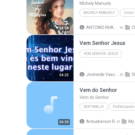
Michely Manuely
MICHELY MANUELY
Crist
ANTONIO RHAMON D.
in
CD SE
04:58
Vem Senhor Jesus
VEM SENHOR JESUS
Jocineide Vasconcelos J.
in
Sh
04:25
Vem do Senhor
Vem do Senhor
SERTANEJO
Profetizando
Vem do Senhor
Sertanejo
Antueberson R.
in
My
04:39