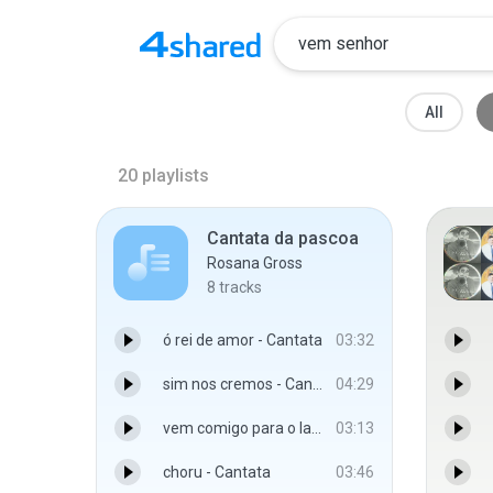
All
20
playlists
Cantata da pascoa
Rosana Gross
8
tracks
ó rei de amor - Cantata
03:32
sim nos cremos - Cantata
04:29
vem comigo para o lar - Cantata
03:13
choru - Cantata
03:46