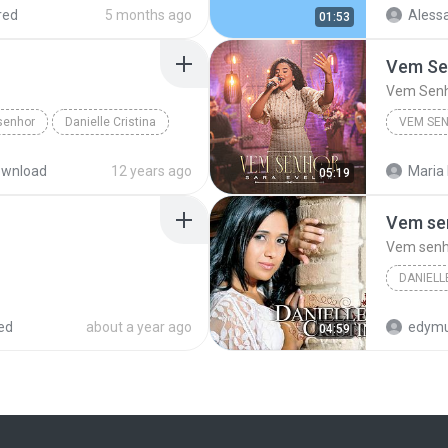
red
5 months ago
Aless
01:53
Vem Se
Vem Sen
senhor
Danielle Cristina
VEM SE
Vem Sen
wnload
12 years ago
Maria 
05:19
Vem se
Vem senh
DANIELL
ed
about a year ago
edymu
04:59