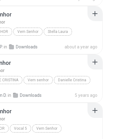
nhor
hor
NHOR
Vem Senhor
Stella Laura
P.
in
Downloads
about a year ago
nhor
or
E CRISTINA
Vem senhor
Danielle Cristina
m D.
in
Downloads
5 years ago
nhor
hor
DOR
Vocal 5
Vem Senhor