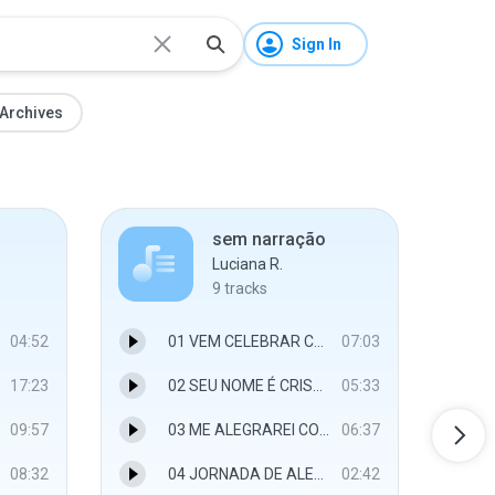
Sign In
Archives
sem narração
Luciana R.
9
tracks
04:52
01 VEM CELEBRAR CRISTO.mp3
07:03
17:23
02 SEU NOME É CRISTO.mp3
05:33
09:57
03 ME ALEGRAREI COM Ó VEM EMANUEL.mp3
06:37
08:32
04 JORNADA DE ALEGRIA.mp3
02:42