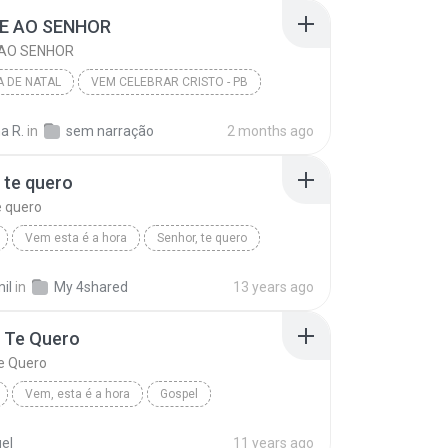
E AO SENHOR
AO SENHOR
 DE NATAL
VEM CELEBRAR CRISTO - PB
Cantata De Natal
ACLAME AO SENHOR
a R.
in
sem narração
2 months ago
 te quero
e quero
Vem esta é a hora
Senhor, te quero
 Music - Brasil
Gospel
il
in
My 4shared
13 years ago
, Te Quero
e Quero
Vem, esta é a hora
Gospel
Te Quero
Vineyard Music Brasil
el
11 years ago