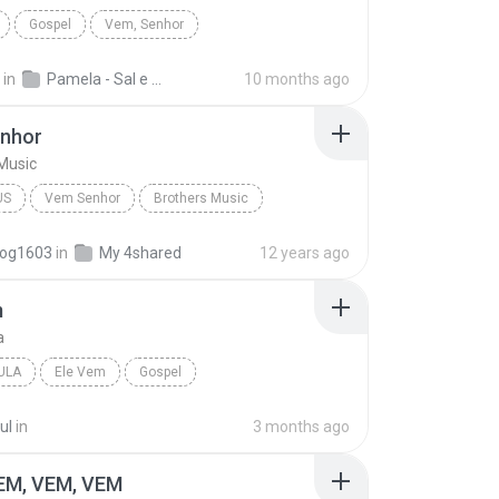
Gospel
Vem, Senhor
in
Pamela - Sal e Luz - Playback
10 months ago
nhor
Music
US
Vem Senhor
Brothers Music
tog1603
in
My 4shared
12 years ago
m
a
ULA
Ele Vem
Gospel
ul
in
3 months ago
EM, VEM, VEM