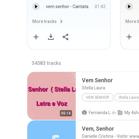
vem senhor - Cantata
01:42
More tracks
More t
34583
tracks
Vem Senhor
Stella Laura
VEM SENHOR
Stella Laura
Fernanda L.
in
My 4sh
05:14
Vem, Senhor