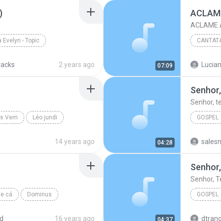
)
ACLAM
ACLAME 
 Evelyn - Topic
CANTATA
2008
racks
2 years ago
Lucian
07:09
Senhor,
Senhor, t
us Vem
Léo jundi
GOSPEL
Vineyard
14 years ago
salesm
04:28
Senhor
Senhor, T
de cá
Dominus
GOSPEL
sa
Senhor, 
d
16 years ago
dtrang
04:37