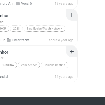
andro A.
in
Vocal 5
19 years ago
nhor
hor
NHOR
2023
Sara Evelyn/Todah Network
hor
L.
in
Liked tracks
about a year ago
nhor
or
E CRISTINA
Vem senhor
Danielle Cristina
ndial
12 years ago