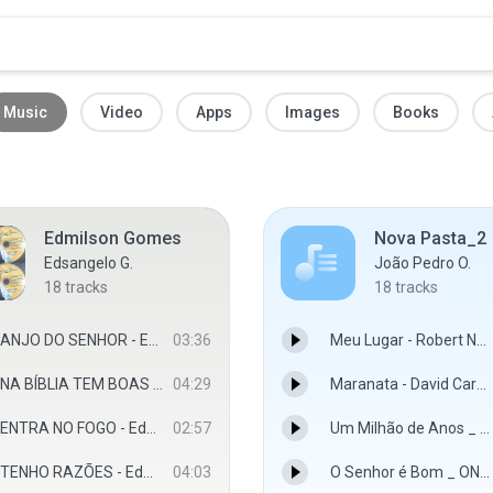
Music
Video
Apps
Images
Books
Edmilson Gomes
Nova Pasta_2
Edsangelo G.
João Pedro O.
18
tracks
18
tracks
ANJO DO SENHOR - Edmilson Gomes
03:36
Meu Lugar - Robert Negooh(MP3_128K).mp3
NA BÍBLIA TEM BOAS NOVAS - Edmilson Gomes
04:29
Maranata - David Cardoso _ Alessandro Vilas Boas (Obsessão 3 - A Canção não mudou)(MP3_128K).mp3
ENTRA NO FOGO - Edmilson Gomes
02:57
Um Milhão de Anos _ Theo Rubia (Clipe Oficial)(MP3_128K).mp3
TENHO RAZÕES - Edmilson Gomes
04:03
O Senhor é Bom _ ONE Sounds _ Erick Mathias _ (NOSSA CANÇÃO LIVE)(MP3_128K).mp3