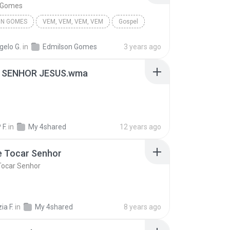
 Gomes
ON GOMES
VEM, VEM, VEM, VEM
Gospel
gelo G.
in
Edmilson Gomes
3 years ago
 SENHOR JESUS.wma
F.
in
My 4shared
12 years ago
 Tocar Senhor
ocar Senhor
ia F.
in
My 4shared
8 years ago