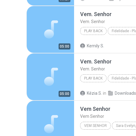
Vem. Senhor
Vem. Senhor
PLAY BACK
Fidelidade - P
Visite - www.livremusicagospel.com; Danielle Crist...
Kemily S.
05:00
Vem. Senhor
Vem. Senhor
Vem. Senhor
PLAY BACK
Fidelidade - P
Visite - www.livremusicagospel.com; Danielle Crist...
Kézia S.
in
Downloads
05:00
Vem. Senhor
Vem Senhor
Vem Senhor
VEM SENHOR
Sara Evelyn