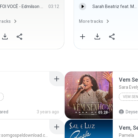
FOI VOCÊ - Edmilson Gomes
03:12
Sarah Beatriz feat. Matheus Oliveira - Eu Sei (Cover Acústico)(MP3_128K).mp3
racks
More tracks
Vem Se
Sara Evel
VEM SE
ared
3 years ago
Deyse
05:28
Vem, S
Danielle Cristina - Visite: www.somgospeldownload.com
Pamela