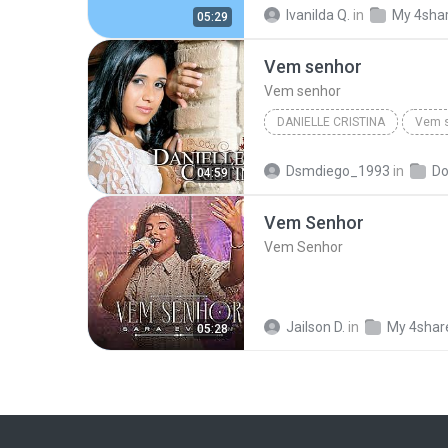
Vem Senhor
Ivanilda Q.
in
My 4sha
05:29
Vem senhor
Vem senhor
DANIELLE CRISTINA
Vem 
Dsmdiego_1993
in
Do
04:59
Vem Senhor
Vem Senhor
Jailson D.
in
My 4shar
05:28