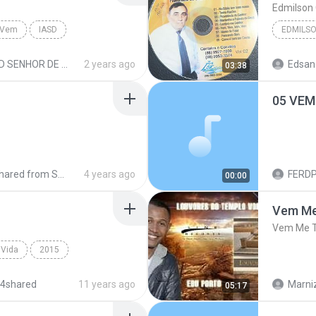
Edmilson
o Vem
IASD
EDMILS
NHOR DE MILAGRES (MICHELY MANUELY) CD OFICIAL 2013
2 years ago
Edsan
03:38
05 VEM
ared from SM-A107M
4 years ago
FERDP 
00:00
Vem Me
Vem Me T
 Vida
2015
Canção & Louvor
 4shared
11 years ago
Marniz
05:17