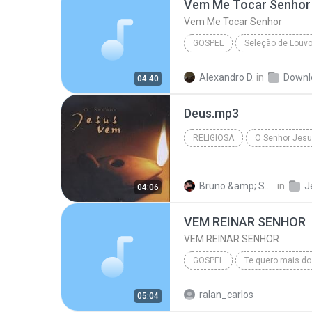
Vem Me Tocar Senhor
Vem Me Tocar Senhor
GOSPEL
Ivanilson Ponte
Gospel
Alexandro D.
in
Downl
04:40
Deus.mp3
RELIGIOSA
O Senhor Jes
Religiosa
Bruno &amp; Suéle F.
in
J
04:06
VEM REINAR SENHOR
VEM REINAR SENHOR
GOSPEL
Te quero mais do
VEM REINAR SENHOR
Gos
ralan_carlos
05:04
Comunidade Evangélica