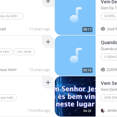
Vem De 
Vem De Ti
Seleção de Louvores da IURD Vol 1
GOSPEL
Vem Me Tocar Senhor
Vem De T
oad
11 years ago
José N
08:17
Quando
Quando p
us Vem
Léo Jundi
O SENHO
Quando 
esus Vem!
13 years ago
22459
05:10
Vem Se
Vem Senh
 que tudo
VEM SE
pel
7 months ago
Jenils
04:25
 de Maringá