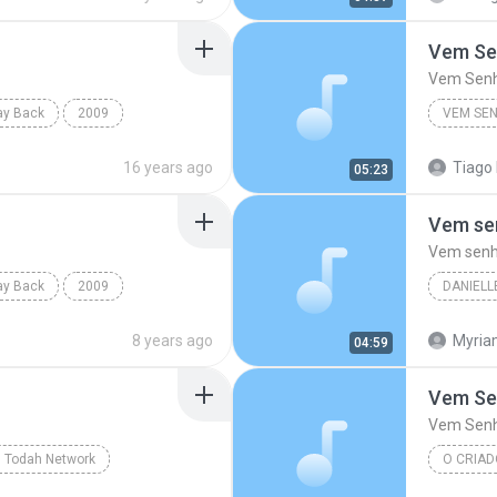
Vem Se
Vem Sen
lay Back
2009
VEM SE
Play Back
16 years ago
Tiago 
05:23
Vem se
Vem senh
lay Back
2009
DANIELL
Play Back
8 years ago
Myria
04:59
Vem Se
Vem Sen
, Todah Network
O CRIA