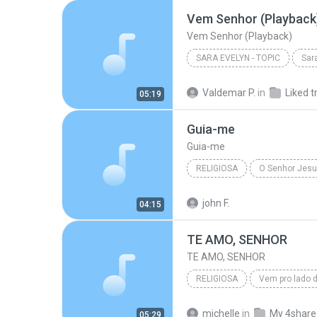
Vem Senhor (Playback
Vem Senhor (Playback)
SARA EVELYN - TOPIC
Sara
Vem Senhor (Playback)
Valdemar P.
in
Liked t
05:19
Guia-me
Guia-me
RELIGIOSA
O Senhor Jes
Religiosa
Guia-me
john F.
04:15
TE AMO, SENHOR
TE AMO, SENHOR
RELIGIOSA
Vem pro lado 
TE AMO, SENHOR
Religio
michelle
in
My 4share
05:29