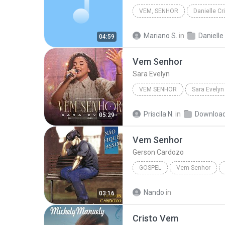
VEM, SENHOR
Gospel
Mariano S.
in
Danielle Cristina - Fidelid
04:59
Vem Senhor
Sara Evelyn
VEM SENHOR
Sara Evelyn
Priscila N.
in
Downloa
05:29
Vem Senhor
Gerson Cardozo
GOSPEL
Vem Senhor
Nando
in
03:16
Cristo Vem