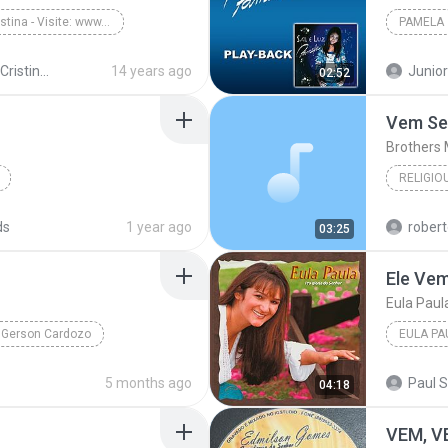
Danielle Cristina - Visite: www.somgospeldownload....
PAMELA
ade - Playback - 2009
14 years ago
Junior
02:52
Vem Se
Brothers 
RELIGIO
ds
1 year ago
rober
03:25
Ele Ve
Eula Paul
Gerson Cardozo
EULA PA
5 months ago
Paul S
04:18
VEM, V