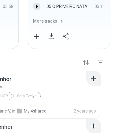
05:58
05 O PRIMEIRO NATAL.mp3
03:11
More tracks
More 
nhor
yn
NHOR
Sara Evelyn
ane V.
in
My 4shared
2 years ago
enhor