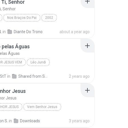
Ti, Senhor
, Senhor
Nos Braços Do Pai
2002
i, Senhor
Gospel
Diante Do Trono
.
in
Diante Do Trono
about a year ago
 pelas Águas
elas Águas
R JESUS VEM
Léo Jundi
pelas Águas
5tT
in
Shared from SM-A235M
2 years ago
nhor Jesus
or Jesus
NHOR JESUS
Vem Senhor Jesus
on S.
in
Downloads
3 years ago