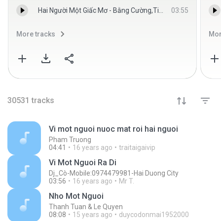
Hai Người Một Giấc Mơ - Bằng Cường,Tiêu Châu Như Quỳnh.mp3
03:55
More tracks
Mor
30531
tracks
Vi mot nguoi nuoc mat roi hai nguoi
Pham Truong
04:41
16 years ago
traitaigaivip
Vi Mot Nguoi Ra Di
Dj_Cò-Mobile:0974479981-Hai Duong City
03:56
16 years ago
Mr T.
Nho Mot Nguoi
Thanh Tuan & Le Quyen
08:08
15 years ago
duycodonmai1952000