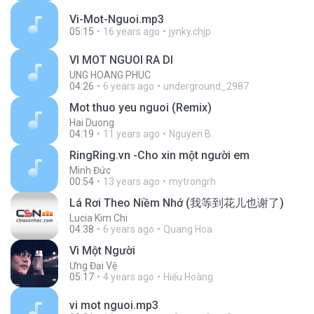
Vi-Mot-Nguoi.mp3
05:15
16 years ago
jynky.chjp
VI MOT NGUOI RA DI
UNG HOANG PHUC
04:26
6 years ago
underground_2987
Mot thuo yeu nguoi (Remix)
Hai Duong
04:19
11 years ago
Nguyen B.
RingRing.vn -Cho xin một người em
Minh Đức
00:54
13 years ago
mytrongrh
Lá Rơi Theo Niềm Nhớ (我等到花儿也谢了)
Lucia Kim Chi
04:38
6 years ago
Quang Hoa
Vì Một Người
Ưng Đại Vệ
05:17
4 years ago
Hiếu Hoàng
vi mot nguoi.mp3