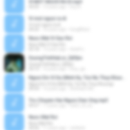
VI MOT NGUOI RA DI.mp3
04:25
13 years ago
Duy N.
Vi mot nguoi ra di
Vi mot nguoi ra di
04:25
16 years ago
hung83act
Nuoc Mat Vi Sao Roi
Nuoc Mat Vi Sao Roi
05:18
14 years ago
doanh L.
DuongTinhHaiLoi_DjPjbo
DuongTinhHaiLoi_DjPjbo
04:15
16 years ago
thuy_ga
Nguoi Em Vi Da (Minh Ky, Ton Nu Thuy Khuong)
Nguoi Em Vi Da (Minh Ky, Ton Nu Thuy Khuong)
04:34
14 years ago
thethanh185
Tro-Chuyen-Hai-Nguoi-Dan-Ong.mp3
04:27
17 years ago
hanh_nh_ks
Nuoc Mat Roi
Nuoc Mat Roi
04:56
11 years ago
vinhbinh