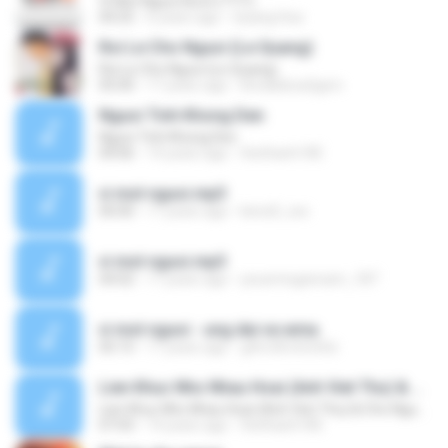
Vi Mot Nguoi Ra Di (????)
04:25
6 years ago
Quang Hoa
Roi Le Cho Nguoi (Le Quang)
Roi Le Cho Nguoi (Le Quang)
05:00
17 years ago
khoabiboa2gsm
Nguoi Tinh Khong Den
Nguoi Tinh Khong Den
04:06
14 years ago
thethanh185
vi mot nguoi.mp3
00:00
17 years ago
kenz0_xxx
vi mot nguoi.mp3
04:02
17 years ago
yeuemngannam_187
vi mot nguoi - ung dai ve.wma
05:15
17 years ago
g4m30v3rnh0z
Lien Khuc Nho Nhau Hoai (Anh Viet Thu) & Cho Nguoi Vao Cuoc Chien (Phan Tran)
Lien Khuc Nho Nhau Hoai (Anh Viet Thu) & Cho Nguoi Vao Cuoc Chien (Phan Tran)
07:03
14 years ago
thethanh185