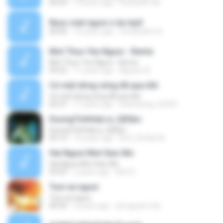
04:59
14 years ago
thethanh185
Nuoc mat nguoi o lai.mp3
00:00
16 years ago
tomjnhtien16
Mot Thuo Yeu Nguoi - Remix
Mot Thuo Yeu Nguoi - Remix
04:22
11 years ago
Nguyen B.
Có một dòng sông đã qua đời
Có một dòng sông đã qua đời
03:37
17 years ago
letiendung_k4350
DuongTinhHaiLoi_DjPjbo
DuongTinhHaiLoi_DjPjbo
04:15
16 years ago
l0v3_l0v3bn9x
Hai Nguoi Mot Giac Mo
Hai Nguoi Mot Giac Mo
03:55
2 years ago
Anh D.
Tuoi xa nguoi
Tuoi xa nguoi
06:00
3 years ago
tai nguyen tan