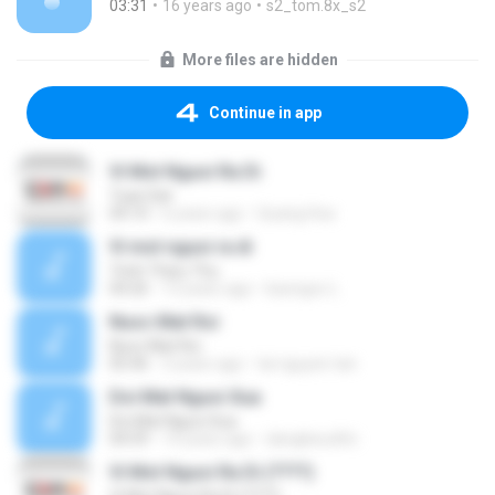
03:31
16 years ago
s2_tom.8x_s2
More files are hidden
Continue in app
Vi Mot Nguoi Ra Di
Tuan Dat
04:10
6 years ago
Quang Hoa
Vi mot nguoi ra di
Trinh Thieu Thu
04:26
13 years ago
baongoc L.
Nuoc Mat Roi
Nuoc Mat Roi
05:46
3 years ago
tai nguyen tan
Doi Mat Nguoi Xua
Doi Mat Nguoi Xua
04:59
14 years ago
dangkieudttc
Vi Mot Nguoi Ra Di (????)