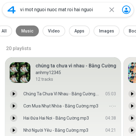
All
Music
Video
Apps
Images
Bo
20
playlists
chúng ta chưa vì nhau - Bằng Cường
anhmy12345
12
tracks
Chúng Ta Chưa Vì Nhau - Bằng Cường.mp3
05:03
Cơn Mưa Nhạt Nhòa - Bằng Cường.mp3
--:--
Hai Đứa Hai Nơi - Bằng Cường.mp3
04:38
Nhớ Người Yêu - Bằng Cường.mp3
04:21