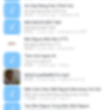
Ao Dep Nang Dau (Vinh Su)
Ao Dep Nang Dau (Vinh Su)
05:19
14 years ago
thethanh185
MOI NGUOI MOT NOI
MOI NGUOI MOT NOI
03:32
7 years ago
underground_2987
Moi Nguoi Mot Noi (???)
Moi Nguoi Mot Noi (???)
03:44
6 years ago
Quang Hoa
Tien mot nguoi di
Tien mot nguoi di
04:49
12 years ago
hung L.
AiDaCuopMatMeToi.mp3
05:50
16 years ago
ongkenh.con_hp
Một Cảm Giác Mất Người (Nonstop Vol.32)
Một Cảm Giác Mất Người (Nonstop Vol.32)
1:15:09
3 years ago
Hoa Tr
Yeu Mot Nguoi Song Ben Mot Nguoi