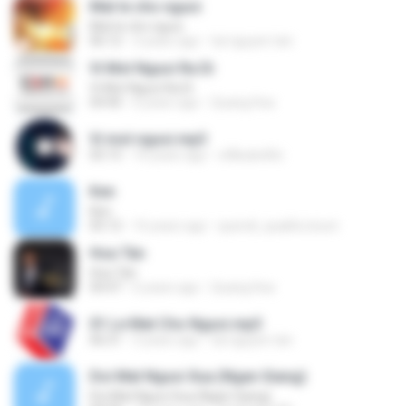
Mat le cho nguoi
Mat le cho nguoi
06:12
3 years ago
tai nguyen tan
Vi Mot Nguoi Ra Di
Vi Mot Nguoi Ra Di
04:40
6 years ago
Quang Hoa
Vi mot nguoi.mp3
05:15
16 years ago
o0lkubinl0o
Ken
Ken
05:12
16 years ago
quendi_quakhu.buon
Hoa Tàn
Hoa Tàn
04:47
6 years ago
Quang Hoa
01 Le Mat Cho Nguoi.mp3
06:31
3 years ago
tai nguyen tan
Doi Mat Nguoi Xua (Ngan Giang)
Doi Mat Nguoi Xua (Ngan Giang)