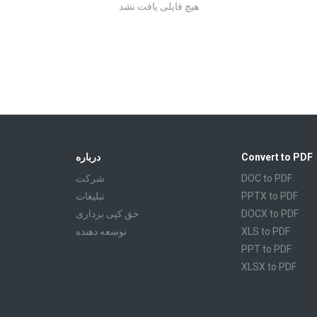
هیچ فایلی یافت نشد
Convert to PDF
درباره
DOC to PDF
شرکت
PPTX to PDF
تبليغات
DOCX to PDF
حق کپی برداری
XLS to PDF
توسعه دهنده
PPT to PDF
XLSX to PDF
CBR to PDF
TXT to PDF