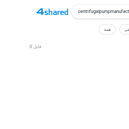
ی
همه
فایل
0