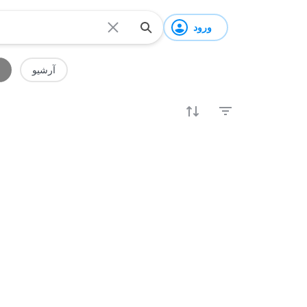
ورود
آرشیو