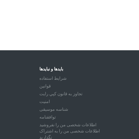
بایدها و نبایدها
شرايط استفاده
قوانين
تجاوز به قانون كپي رايت
امنیت
شناسه موسیقی
توافقنامه
اطلاعات شخصی من را نفروشید
اطلاعات شخصی من را به اشتراک
نگذارید