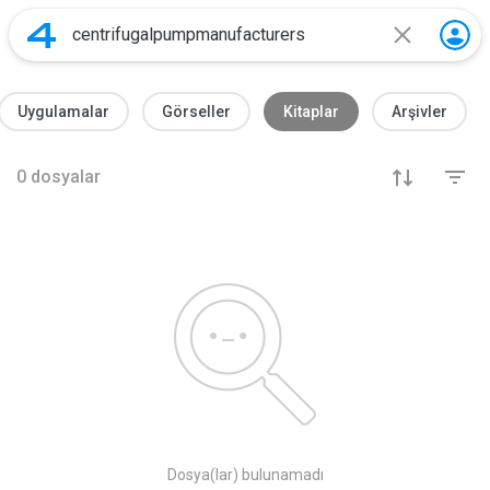
Uygulamalar
Görseller
Kitaplar
Arşivler
0
dosyalar
Dosya(lar) bulunamadı