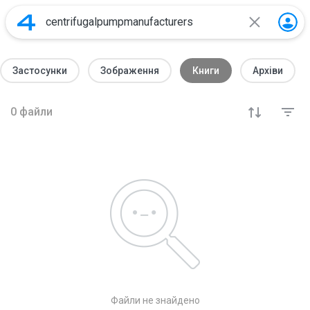
Застосунки
Зображення
Книги
Архіви
0
файли
Файли не знайдено