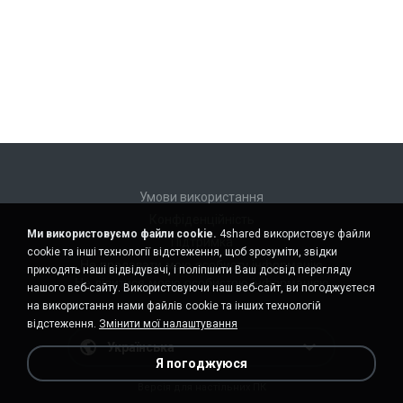
Умови використання
Конфіденційність
Ми використовуємо файли cookie.
4shared використовує файли
Підтримка
cookie та інші технології відстеження, щоб зрозуміти, звідки
Не продавати мою особисту інформацію
приходять наші відвідувачі, і поліпшити Ваш досвід перегляду
Не ділитися моєю особистою інформацією
нашого веб-сайту. Використовуючи наш веб-сайт, ви погоджуєтеся
на використання нами файлів cookie та інших технологій
відстеження.
Змінити мої налаштування
Українська
Я погоджуюся
Версія для настільних ПК