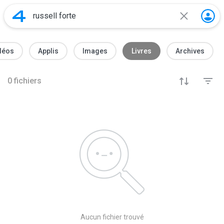
déos
Applis
Images
Livres
Archives
0
fichiers
Aucun fichier trouvé