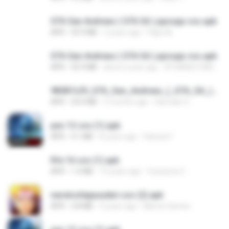
GTA San Andreas ( GTA SA ) ppsspp cso.apk
APK
55.9 MB
2 years ago
Filipe M.
GTA San Andreas ( GTA SA ) ppsspp cso.apk
APK
55.9 MB
about a year ago
ATSANGO HARCELE
98587c29_GTA_San_Andreas_(_GTA_SA_)_ppsspp_cso.apk
APK
24.4 MB
5 months ago
Hamade O.
pes 12 cso (1).apk
APK
4.1 MB
8 years ago
Hassan F.
fifa 16 cso (1).apk
APK
1.4 MB
10 years ago
Oussama Z.
narutoshippuuden cso (2).apk
APK
2.8 MB
9 years ago
Marvin Santos