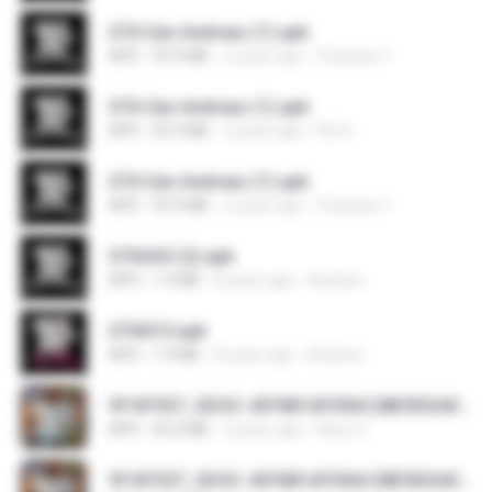
GTA San Andreas (1).apk
APK
55.9 MB
2 years ago
Fosseyni T.
GTA San Andreas (1).apk
APK
55.9 MB
2 years ago
Fils G.
GTA San Andreas (1).apk
APK
55.9 MB
2 years ago
Fosseyni T.
GTASA3 (2).apk
APK
1.4 MB
8 years ago
Andrew
GTAVC5.apk
APK
1.4 MB
8 years ago
Andrew
9f187537_SDOC-4076B1AF05AC28E5DDADC4143E59DB64-07-24-SI..apk
APK
56.0 MB
2 years ago
Abou C.
9f187537_SDOC-4076B1AF05AC28E5DDADC4143E59DB64-07-24-SI. (3).apk