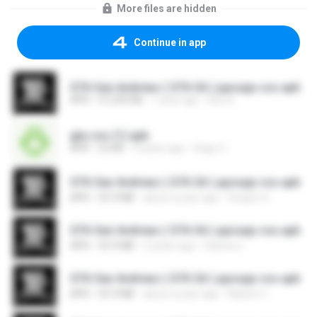
More files are hidden
Continue in app
GTA San Andreas ( GTA SA ) ppsspp cso.apk
APK
57,250 KB
1 year ago
Deo D.
gta cso (1).apk
APK
52 KB
9 years ago
Hugo C.
GTA San Andreas ( GTA SA ) ppsspp cso.apk
APK
55.9 MB
about a year ago
Gregrio G.
GTA San Andreas ( GTA SA ) ppsspp cso.apk
APK
55.9 MB
2 years ago
Damso L.
GTA San Andreas ( GTA SA ) ppsspp cso.apk
APK
55.9 MB
about a year ago
Marlon C.