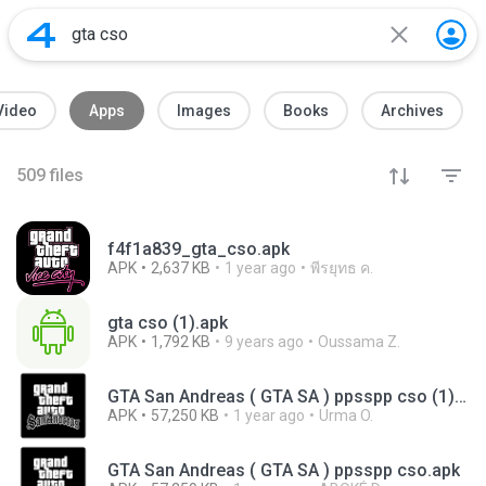
Video
Apps
Images
Books
Archives
509
files
f4f1a839_gta_cso.apk
APK
2,637 KB
1 year ago
พีรยุทธ ค.
gta cso (1).apk
APK
1,792 KB
9 years ago
Oussama Z.
GTA San Andreas ( GTA SA ) ppsspp cso (1).apk
APK
57,250 KB
1 year ago
Urma O.
GTA San Andreas ( GTA SA ) ppsspp cso.apk