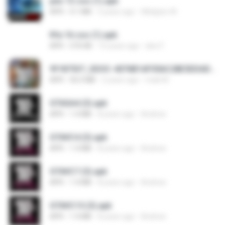
pes 12 cso (1).apk
APK
4.1 MB
3 years ago
Weligton W.
fifa 16 cso (1).apk
APK
576 KB
10 years ago
alex F.
9f187537_SDOC-4076B1AF05AC28E5DDADC4143E59DB64-07-24-SI. (1).apk
APK
56.0 MB
2 years ago
maik M.
GTASA4 (3).apk
APK
1.4 MB
8 years ago
Andrew
GTAVC4 (3).apk
APK
1.4 MB
8 years ago
Andrew
GTAVC7 (3).apk
APK
1.4 MB
8 years ago
Andrew
GTAVC15 (3).apk
APK
1.4 MB
8 years ago
Andrew