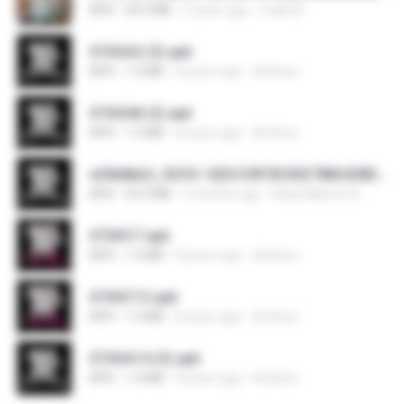
APK
56.0 MB
2 years ago
maik M.
GTASA2 (3).apk
APK
1.4 MB
8 years ago
Andrew
GTASA8 (2).apk
APK
1.4 MB
8 years ago
Andrew
e30b8bb2_SDOC-52DC39F5D3DE7882438D4A1F74362BF8-03-31-SI. (2).apk
APK
55.9 MB
4 months ago
Natal Alberto N.
GTAVC7.apk
APK
1.4 MB
8 years ago
Andrew
GTAVC12.apk
APK
1.4 MB
8 years ago
Andrew
GTASA14 (3).apk
APK
1.4 MB
8 years ago
Andrew