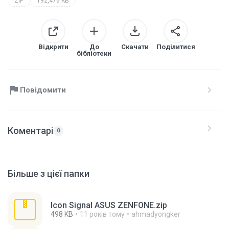
ZIP
192,476 KB
Відкрити
До
Скачати
Поділитися
бібліотеки
Повідомити
Коментарі
0
Більше з цієї папки
Icon Signal ASUS ZENFONE.zip
498 KB
11 років тому
ahmadyongker