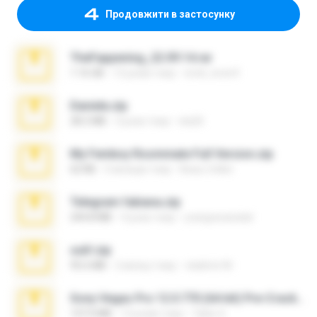
Продовжити в застосунку
TheFappening_22.09.14.rar
1.16 GB
12 років тому
erick_lover4
Daniela.zip
28.2 MB
3 роки тому
ela26
My Femboy Roommate Full Version.zip
62 KB
5 місяців тому
Beau Collier
Telegram fabiana.zip
244.8 MB
4 роки тому
yrangravanatal
ouh!.zip
95.6 MB
2 місяці тому
vladimir M.
Sony Vegas Pro 12.0.770 (64-bit) Pre-Cracked.zip
137.0 MB
12 років тому
Tales S.