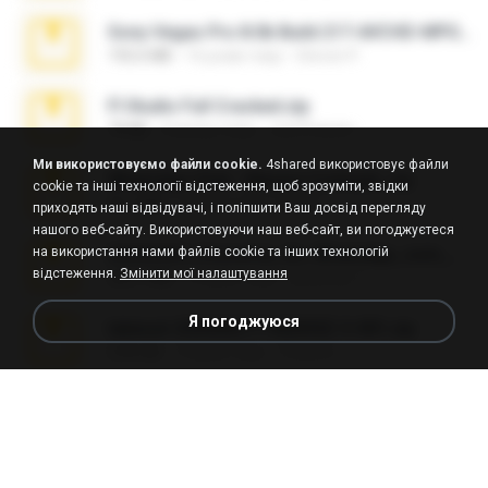
Sony Vegas Pro 8.0b Build 217-AVCHD-MPG-AC3 FIXED.7z
192.6 MB
16 років тому
Steven P.
Fl Studio Full Cracked.zip
79 KB
4 місяці тому
Joel Powers
Ми використовуємо файли cookie.
4shared використовує файли
WhatsApp Chat - Mayara Cunhada .zip
cookie та інші технології відстеження, щоб зрозуміти, звідки
36.7 MB
7 років тому
Ana K.
приходять наші відвідувачі, і поліпшити Ваш досвід перегляду
нашого веб-сайту. Використовуючи наш веб-сайт, ви погоджуєтеся
на використання нами файлів cookie та інших технологій
65536533_Conversa_do_WhatsApp_com_Meu_Esposo.zip
відстеження.
Змінити мої налаштування
262.1 MB
16 днів тому
desomar T.
Я погоджуюся
takeout-20260621T160055Z-3-001.zip
2.00 GB
13 днів тому
Thata N.
Vegas 7.0a.rar
120.3 MB
15 років тому
boyisadangerzone
Fl Studio 2025 Cracked.zip