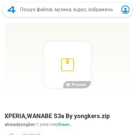
Preview
XPERIA,WANABE S3a By yongkers.zip
ahmadyongker
11 років тому
більше...