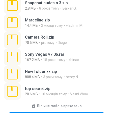
Snapchat nudes n 3.zip
2.8 MB
8 років тому
Baixar Q.
Marceline.zip
14.4 MB
2 місяці тому
vladimir M.
Camera Roll.zip
70.5 MB
рік тому
Diego
Sony Vegas v7.0b.rar
167.2 MB
15 років тому
khinao
New folder xx.zip
808.4 MB
3 роки тому
henry N.
top secret.zip
20.6 MB
10 місяців тому
Vasni Vhuo
Більше файлів приховано