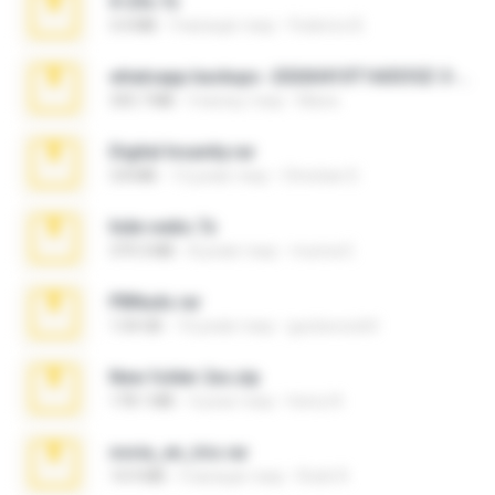
X-23x.7z
3.4 MB
9 місяців тому
Federico B.
whatsapp backups -20260410T160335Z-3-001.zip
335.7 MB
4 місяці тому
Maria
Digital Insanity.rar
3.8 MB
12 років тому
Christian D.
hide vedio.7z
379.3 MB
8 років тому
munna E.
PBNuds.rar
1.04 GB
10 років тому
gustavocs64
New folder 2xx.zip
178.1 MB
3 роки тому
henry N.
novia_en_trio.rar
14.9 MB
5 місяців тому
Rodri R.