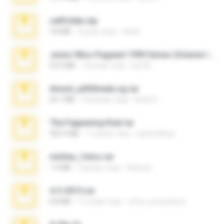
cellfolder.zip
9.8 MB
3 роки тому
ela26
Junior Miss Pageant 1999 Series (Volume I Part I NC 6).7z
53.5 MB
12 років тому
luis M.
Anna4_yd3t0nada.sg.rar
60.7 MB
5 місяців тому
Rodri R.
The Fappening final.rar
302.4 MB
11 років тому
raulmedinax
minhas_fotos.rar
1.4 MB
2 місяці тому
Rebeca
4-5-2015.rar
8.8 MB
11 років тому
extra_precautions