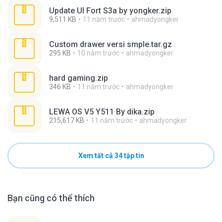
Update UI Fort S3a by yongker.zip
9,511 KB
11 năm trước
ahmadyongker
Custom drawer versi smple.tar.gz
295 KB
10 năm trước
ahmadyongker
hard gaming.zip
346 KB
11 năm trước
ahmadyongker
LEWA OS V5 Y511 By dika.zip
215,617 KB
11 năm trước
ahmadyongker
Xem tất cả 34 tập tin
Bạn cũng có thể thích