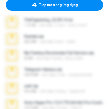
Tiếp tục trong ứng dụng
TheFappening_22.09.14.rar
1.16 GB
cách đây 12 năm
erick_lover4
Daniela.zip
28.2 MB
cách đây 3 năm
ela26
My Femboy Roommate Full Version.zip
62 KB
cách đây 5 tháng
Beau Collier
Telegram fabiana.zip
244.8 MB
cách đây 4 năm
yrangravanatal
ouh!.zip
95.6 MB
cách đây 2 tháng
vladimir M.
Sony Vegas Pro 12.0.770 (64-bit) Pre-Cracked.zip
137.0 MB
cách đây 12 năm
Tales S.