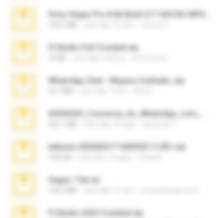
Sony Vegas Pro 8.0b Build 217-AVCHD-MPG-AC3 FIXED.7z
192.6 MB
cách đây 16 năm
Steven P.
Fl Studio Full Cracked.zip
79 KB
cách đây 4 tháng
Joel Powers
WhatsApp Chat - Mayara Cunhada .zip
36.7 MB
cách đây 7 năm
Ana K.
65536533_Conversa_do_WhatsApp_com_Meu_Esposo.zip
262.1 MB
cách đây 16 ngày
desomar T.
takeout-20260621T160055Z-3-001.zip
2.00 GB
cách đây 13 ngày
Thata N.
Vegas 7.0a.rar
120.3 MB
cách đây 15 năm
boyisadangerzone
Fl Studio 2025 Cracked.zip