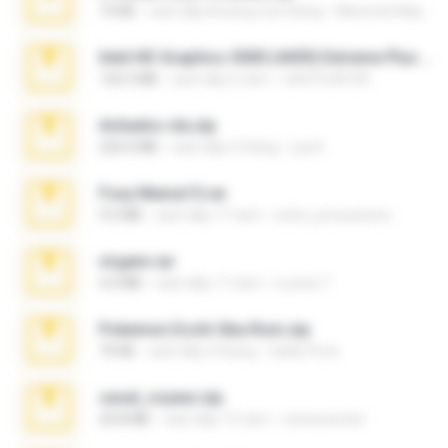
73 KB
cách đây khoảng một tháng
Maverick Mayer
Intel HD Graphics 3000 (4459) Extreme Plus 2.0.zip
126.5 MB
cách đây 6 năm
nIGHTmAYOR
Achados sla.zip
220.0 MB
cách đây 5 tháng
Lya K.
Foxy Mama15.rar
9.5 MB
cách đây 17 năm
extra_precautions
virgem.rar
4.4 MB
cách đây 17 năm
Lucinei 7.
Pokemon Ecchi Gba Rom.zip
70 KB
cách đây 4 tháng
Caleb Price
casal_voyeur.zip
20.8 MB
cách đây 15 năm
netowescher