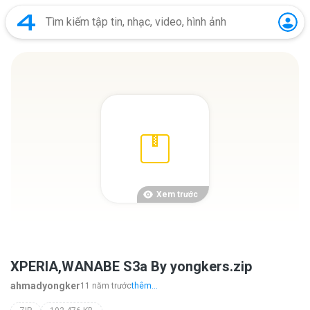
Xem trước
XPERIA,WANABE S3a By yongkers.zip
ahmadyongker
11 năm trước
thêm...