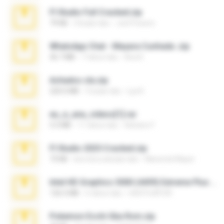
Fl Studio Full Cracked.zip
79 KB
4 bulan lalu
Joel Powers
WhatsApp Chat - Mayara Cunhada .zip
36.7 MB
7 tahun lalu
Ana K.
Achados sla.zip
220.0 MB
5 bulan lalu
Lya K.
eu_e_ana_videos[1].rar
5.5 MB
11 tahun lalu
Adriano F.
Fl Studio 2025 Cracked.zip
73 KB
kira-kira sebulan lalu
Maverick Mayer
Intel HD Graphics 3000 (4459) Extreme Plus 2.0.zip
126.5 MB
6 tahun lalu
nIGHTmAYOR
Pokemon Ecchi Gba Rom.zip