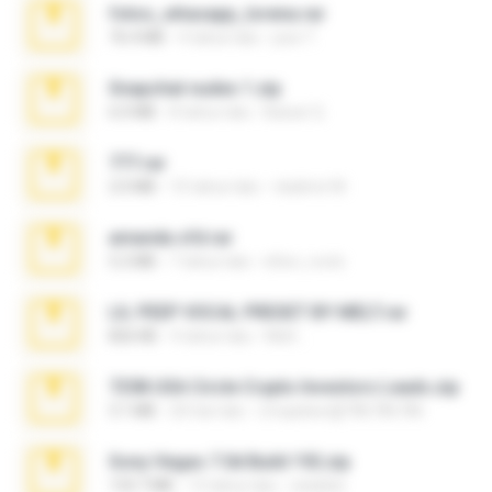
fotos_whasapp_lorena.rar
76.4 MB
4 tahun lalu
jose T.
Snapchat nudes 1.zip
6.0 MB
8 tahun lalu
Baixar Q.
777.rar
2.0 MB
10 tahun lalu
vladimir M.
amanda sfd.rar
5.2 MB
7 tahun lalu
elton_roots
LIL PEEP VOCAL PRESET BY MELT.rar
826 KB
4 tahun lalu
Melt ..
7258 USA Circle Crypto Investors Leads.zip
3.1 MB
20 hari lalu
cmqadeer@786786786
Sony Vegas 7.0d Build 192.zip
133.7 MB
13 tahun lalu
edukblo