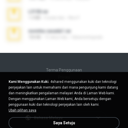
L3150.rar
1.3 MB
6 bulan lalu
Alex P.
novinha casada1.rar
720 KB
15 tahun lalu
fabianointegrado
Terma Penggunaan
Privasi
Kami Menggunakan Kuki.
4shared menggunakan kuki dan teknologi
Sokongan
penjejakan lain untuk memahami dari mana pengunjung kami datang
Jangan jual maklumat peribadi saya
dan meningkatkan pengalaman melayari Anda di Laman Web kami.
Jangan kongsi maklumat peribadi saya
Dengan menggunakan Laman Web kami, Anda bersetuju dengan
penggunaan kuki dan teknologi penjejakan lain oleh kami.
Ubah pilihan saya
Bahasa Melayu
Saya Setuju