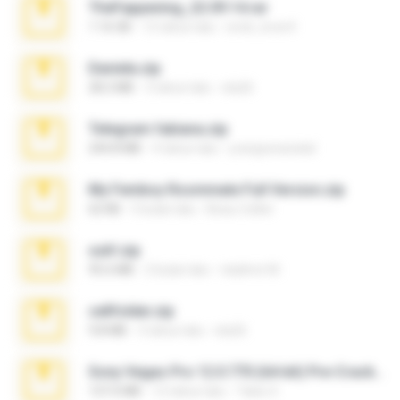
TheFappening_22.09.14.rar
1.16 GB
12 tahun lalu
erick_lover4
Daniela.zip
28.2 MB
3 tahun lalu
ela26
Telegram fabiana.zip
244.8 MB
4 tahun lalu
yrangravanatal
My Femboy Roommate Full Version.zip
62 KB
5 bulan lalu
Beau Collier
ouh!.zip
95.6 MB
2 bulan lalu
vladimir M.
cellfolder.zip
9.8 MB
3 tahun lalu
ela26
Sony Vegas Pro 12.0.770 (64-bit) Pre-Cracked.zip
137.0 MB
12 tahun lalu
Tales S.