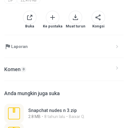
ZIP
22,410 KB
Buka
Ke pustaka
Muat turun
Kongsi
Laporan
Komen
0
Anda mungkin juga suka
Snapchat nudes n 3.zip
2.8 MB
8 tahun lalu
Baixar Q.