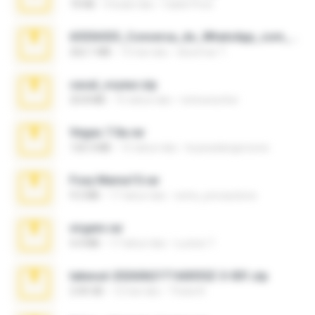
70 KB
4 bulan lalu
Caleb Price
65536533_Conversa_do_WhatsApp_com_Meu_Esposo.zip
262.1 MB
15 hari lalu
desomar T.
casal_voyeur.zip
20.8 MB
15 tahun lalu
netowescher
Vegas 7.0a.rar
120.3 MB
15 tahun lalu
boyisadangerzone
Foxy Mama15.rar
9.5 MB
17 tahun lalu
extra_precautions
virgem.rar
4.4 MB
17 tahun lalu
Lucinei 7.
takeout-20260621T160055Z-3-001.zip
2.00 GB
12 hari lalu
Thata N.