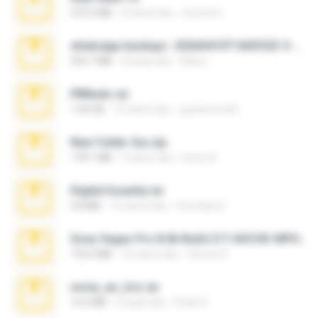
379.3 MB
8 tahun lalu
munna E.
whatsapp backups -20260410T160335Z-3-001.zip
335.7 MB
4 bulan lalu
Maria
PBNuds.rar
1.04 GB
10 tahun lalu
gustavocs64
New folder 2xx.zip
178.1 MB
3 tahun lalu
henry N.
Digital Insanity.rar
3.8 MB
12 tahun lalu
Christian D.
Sony Vegas Pro 8.0b Build 217-AVCHD-MPG-AC3 FIXED.7z
192.6 MB
16 tahun lalu
Steven P.
novia_en_trio.rar
14.9 MB
5 bulan lalu
Rodri R.