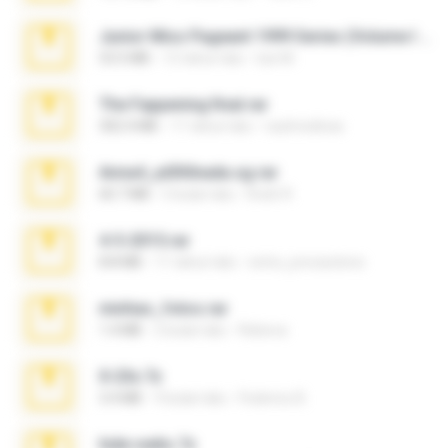
Junior Miss Pageant 1999 Series (Volume I Part I NC 6).7z
53.5 MB
12 tahun lalu
luis M.
The Fappening final.rar
302.4 MB
11 tahun lalu
raulmedinax
Anna4_yd3t0nada.sg.rar
60.7 MB
5 bulan lalu
Rodri R.
4-5-2015.rar
8.8 MB
11 tahun lalu
extra_precautions
minhas_fotos.rar
1.4 MB
2 bulan lalu
Rebeca
X-23x.7z
3.4 MB
9 bulan lalu
Federico B.
hide vedio.7z