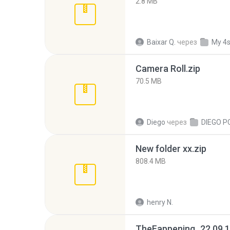
2.8 MB
Baixar Q.
через
My 4
Camera Roll.zip
70.5 MB
Diego
через
DIEGO P
New folder xx.zip
808.4 MB
henry N.
TheFappening_22.09.1