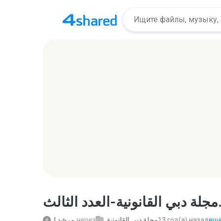
ثالث
مرشد ا.
через
مجلة دبي القانونية
13 год(а) назад
ещё.