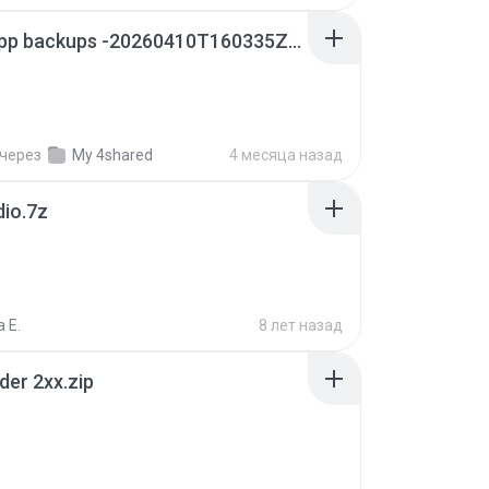
whatsapp backups -20260410T160335Z-3-001.zip
через
My 4shared
4 месяца назад
dio.7z
 E.
8 лет назад
der 2xx.zip