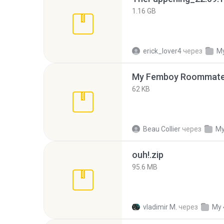
1.16 GB
erick_lover4
через
My
My Femboy Roommate F
62 KB
Beau Collier
через
My
ouh!.zip
95.6 MB
vladimir M.
через
My 