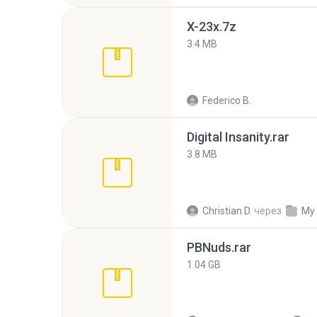
X-23x.7z
3.4 MB
Federico B.
Digital Insanity.rar
3.8 MB
Christian D.
через
My
PBNuds.rar
1.04 GB