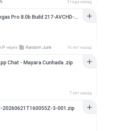
N.
3 года назад
Sony Vegas Pro 8.0b Build 217-AVCHD-MPG-AC3 FIXED.7z
 P.
через
Random Junk
16 лет назад
pp Chat - Mayara Cunhada .zip
7 лет назад
t-20260621T160055Z-3-001.zip