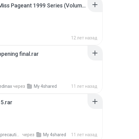
Junior Miss Pageant 1999 Series (Volume I Part I NC 6).7z
12 лет назад
pening final.rar
edinax
через
My 4shared
11 лет назад
5.rar
extra_precautions
через
My 4shared
11 лет назад