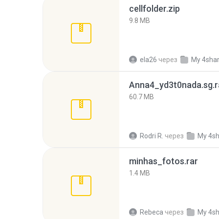
cellfolder.zip
9.8 MB
ela26
через
My 4sha
Anna4_yd3t0nada.sg.r
60.7 MB
Rodri R.
через
My 4s
minhas_fotos.rar
1.4 MB
Rebeca
через
My 4s