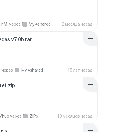
ir M.
через
My 4shared
2 месяца назад
gas v7.0b.rar
o
через
My 4shared
15 лет назад
ret.zip
 Vhuo
через
ZIPs
10 месяцев назад
.zip