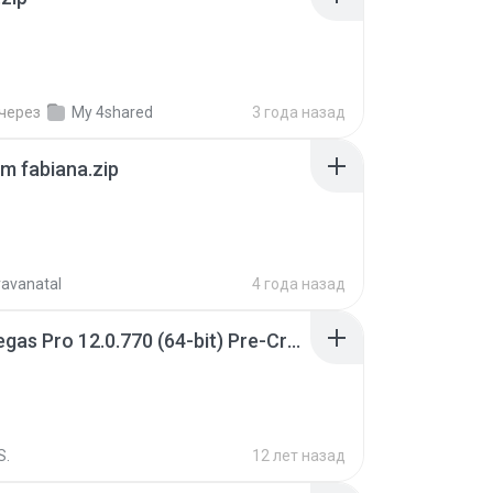
через
My 4shared
3 года назад
m fabiana.zip
ravanatal
4 года назад
Sony Vegas Pro 12.0.770 (64-bit) Pre-Cracked.zip
S.
12 лет назад