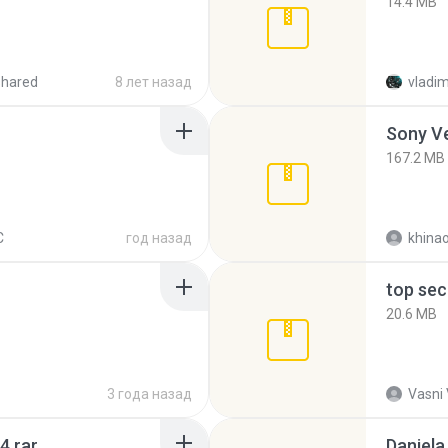
14.4 MB
shared
8 лет назад
vladim
Sony Ve
167.2 MB
C
год назад
khina
top sec
20.6 MB
3 года назад
Vasni
4.rar
Daniela