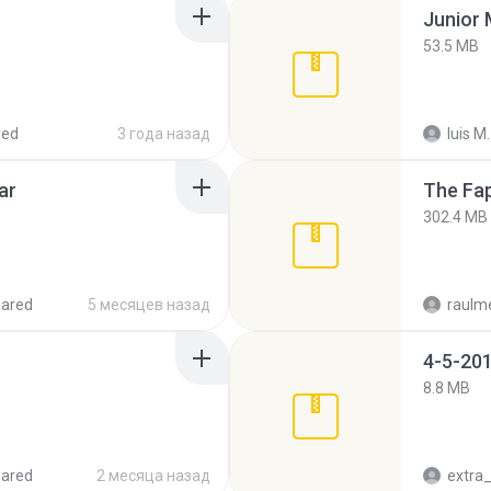
53.5 MB
red
3 года назад
luis M.
ar
The Fap
302.4 MB
hared
5 месяцев назад
raulm
4-5-201
8.8 MB
hared
2 месяца назад