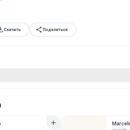
Скачать
Поделиться
я
p
Marceli