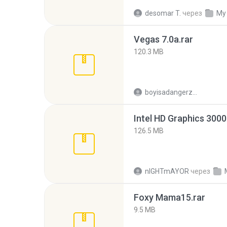
desomar T.
через
My
Vegas 7.0a.rar
120.3 MB
boyisadangerzone
126.5 MB
nIGHTmAYOR
через
Foxy Mama15.rar
9.5 MB