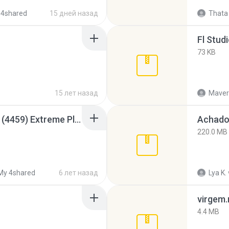
 4shared
15 дней назад
Thata 
Fl Stud
73 KB
15 лет назад
Maver
Intel HD Graphics 3000 (4459) Extreme Plus 2.0.zip
Achados
220.0 MB
My 4shared
6 лет назад
Lya K.
virgem.
4.4 MB