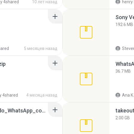
y 4shared
10 лет назад
henry 
192.6 MB
hared
5 месяцев назад
Steven
zip
WhatsA
36.7 MB
y 4shared
4 месяца назад
Ana K.
65536533_Conversa_do_WhatsApp_com_Meu_Esposo.zip
takeou
2.00 GB