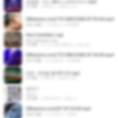
임영웅 - 어느 60대 노부부이야기.mp3
4.6 MB
4 ปีที่แล้ว
castor-trot
[Witanime.com] TSTJWGCDMS EP 05 HD.mp4
423.2 MB
9 วันที่แล้ว
DOMISR
Kita Usahakan Lagi
Kita Usahakan Lagi
3.3 MB
ประมาณหนึ่งปีที่แล้ว
Fazri M.
[Witanime.com] TSTJWGCDMS EP 04 HD.mp4
567.0 MB
16 วันที่แล้ว
DOMISR
진성 - 천년을 빌려준다면.mp3
3.4 MB
4 ปีที่แล้ว
castor-trot
갑자기
갑자기
3.0 MB
2 เดือนที่แล้ว
복희 박.
[Witanime.com] BT EP 04 HD.mp4
248.7 MB
15 วันที่แล้ว
BAXK