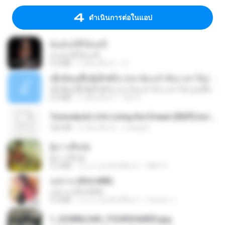
ดำเนินการต่อในแอป
ฉันมันก็ดีได้แค่นี้
ฉันมันก็ดีได้แค่นี้
4.2 MB
9 เดือนที่แล้ว
D
ເຊົາຮ້ອງເຖົ້າຊິເອົາທໍ່ໃດ (เซาฮ้องเถ้าสิเอาเท่าใด) ບຸນເກີດ ຫນູຫ່ວງ ft. ໂສພາ ຈຸນທະລາ
ເຊົາຮ້ອງເຖົ້າຊິເອົາທໍ່ໃດ (เซาฮ้องเถ้าสิเอาเท่าใด) ບຸນເກີດ ຫນູຫ່ວງ ft. ໂສພາ ຈຸນທະລາ
6.0 MB
2 เดือนที่แล้ว
But G.
Tomodachi Life Living the Dream [NSP].torrent
252 KB
2 เดือนที่แล้ว
margob
ผู้บ่าวเสื้อปุ๋ย
ผู้บ่าวเสื้อปุ๋ย
5.2 MB
ประมาณหนึ่งปีที่แล้ว
Mith 9.
กุหลาบ (KULARB)
กุหลาบ (KULARB)
5.9 MB
ประมาณหนึ่งปีที่แล้ว
Suwan J.
1_DOWNLOAD_FOURSHARED.jpg