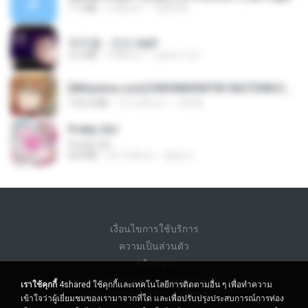
7.1 MB
6 ปีที่แล้ว
TNP2 M.
박우철 - 연모.mp3
3.5 MB
4 ปีที่แล้ว
castor-trot
[Witanime.com] KWONMSNITIK1NGTDNN EP 04 HD.mp4
192.0 MB
15 วันที่แล้ว
JUVIA
Pretty Girl
Pretty Girl
8.8 MB
24 วันที่แล้ว
황영지
เงื่อนไขการใช้บริการ
ความเป็นส่วนตัว
สนับสนุน
อย่าขายข้อมูลส่วนบุคคลของฉัน
เราใช้คุกกี้
4shared ใช้คุกกี้และเทคโนโลยีการติดตามอื่น ๆ เพื่อทำความ
อย่าแบ่งปันข้อมูลส่วนบุคคลของฉัน
เข้าใจว่าผู้เยี่ยมชมของเรามาจากที่ใด และเพื่อปรับปรุงประสบการณ์การท่อง