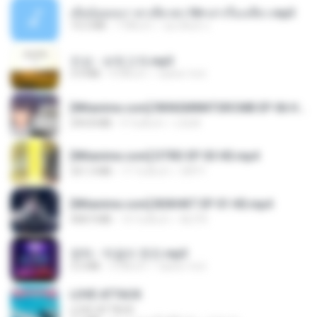
เมียน้อยเหงา พาเสียวค่ะ18+เล่าเรื่องเสียว.mp3
14.2 MB
7 ปีที่แล้ว
อมรพันธ์ จ.
진성 - 보릿고개.mp3
3.4 MB
4 ปีที่แล้ว
castor-trot
[Witanime.com] RKNGMNNTSRCMB EP 06 HD.mp4
294.8 MB
9 วันที่แล้ว
LOLKI
[Witanime.com] DTRD EP 03 HD.mp4
321.3 MB
17 วันที่แล้ว
DRTY
[Witanime.com] BSKHKT EP 01 HD.mp4
408.9 MB
14 วันที่แล้ว
BLITR
영탁 - 막걸리 한잔.mp3
3.2 MB
3 ปีที่แล้ว
castor-trot
LOVE ATTACK
LOVE ATTACK