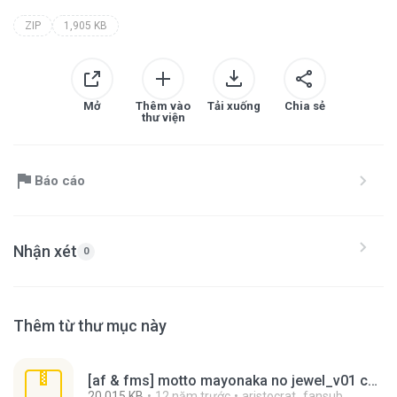
ZIP
1,905 KB
Mở
Thêm vào
Tải xuống
Chia sẻ
thư viện
Báo cáo
Nhận xét
0
Thêm từ thư mục này
[af & fms] motto mayonaka no jewel_v01 cap.1.rar
20,015 KB
12 năm trước
aristocrat_fansub