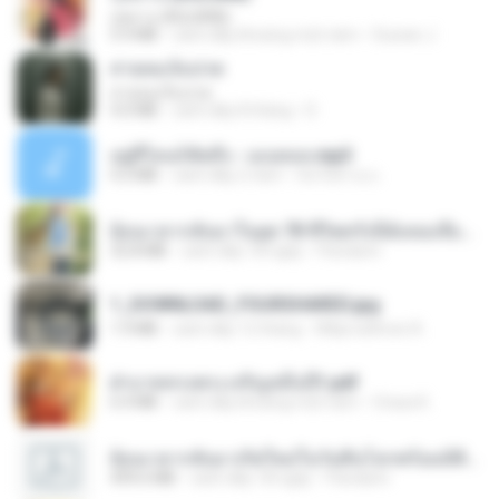
กุหลาบ (KULARB)
5.9 MB
cách đây khoảng một năm
Suwan J.
สายลมเจ็บปวด
สายลมเจ็บปวด
4.0 MB
cách đây 8 tháng
D
อยู่ที่ไหนก็คิดถึง - เมนทอล.mp3
4.2 MB
cách đây 2 năm
มันไม้สาย ม.
ย้อนเวลากลับมาในยุค 70 ชีวิตครั้งนี้ฉันขอเลือกเอง จบ.pdf
32.8 MB
cách đây 18 ngày
Pandarin
1_DOWNLOAD_FOURSHARED.jpg
1.9 MB
cách đây 12 tháng
Wtlprodthree A.
ฝ่าบาททรงพระเจริญหมื่นปี1.pdf
6.4 MB
cách đây khoảng một năm
Orasa K.
ย้อนเวลากลับมาเกิดใหม่ในวันสิ้นโลกพร้อมมิติส่วนตัว 1-443 [จบ] - 揍趴长颈鹿.pdf
499.6 MB
cách đây 18 ngày
Pandarin