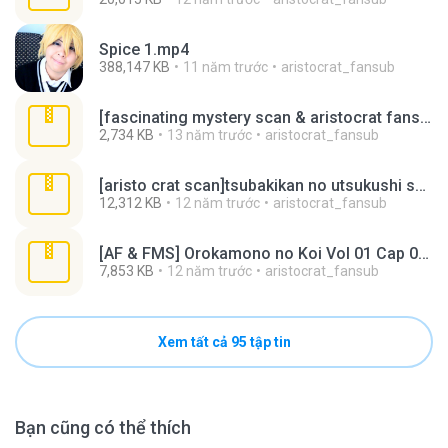
Spice 1.mp4
388,147 KB
11 năm trước
aristocrat_fansub
[fascinating mystery scan & aristocrat fansub] douzo, meshiagare vol.001 ch.001a douzo, meshiagare (001).rar
2,734 KB
13 năm trước
aristocrat_fansub
[aristo crat scan]tsubakikan no utsukushi sugiru garcon_cap01.rar
12,312 KB
12 năm trước
aristocrat_fansub
[AF & FMS] Orokamono no Koi Vol 01 Cap 03.5.rar
7,853 KB
12 năm trước
aristocrat_fansub
Xem tất cả 95 tập tin
Bạn cũng có thể thích