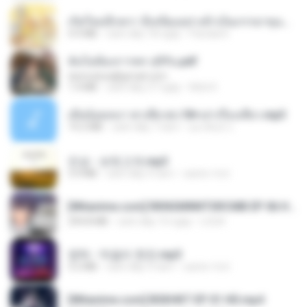
เกิดใหม่อีกครา อี๋เหนียงอย่างข้าเป็นภรรยาขุนนาง 1_ST.pdf
4.9 MB
cách đây 18 ngày
Pandarin
ฉันไม่ต้องการพร สุจิรัน.pdf
tanmobza@gmail.com
1.4 MB
cách đây 27 ngày
Mob K.
เมียน้อยเหงา พาเสียวค่ะ18+เล่าเรื่องเสียว.mp3
14.2 MB
cách đây 7 năm
อมรพันธ์ จ.
진성 - 보릿고개.mp3
3.4 MB
cách đây 4 năm
castor-trot
[Witanime.com] RKNGMNNTSRCMB EP 06 HD.mp4
294.8 MB
cách đây 10 ngày
LOLKI
영탁 - 막걸리 한잔.mp3
3.2 MB
cách đây 3 năm
castor-trot
[Witanime.com] BSKHKT EP 01 HD.mp4