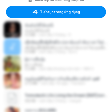
Nhiều tệp tin hơn đang được ẩn
Tiếp tục trong ứng dụng
ฉันมันก็ดีได้แค่นี้
ฉันมันก็ดีได้แค่นี้
4.2 MB
cách đây 9 tháng
D
ເຊົາຮ້ອງເຖົ້າຊິເອົາທໍ່ໃດ (เซาฮ้องเถ้าสิเอาเท่าใด) ບຸນເກີດ ຫນູຫ່ວງ ft. ໂສພາ ຈຸນທະລາ
ເຊົາຮ້ອງເຖົ້າຊິເອົາທໍ່ໃດ (เซาฮ้องเถ้าสิเอาเท่าใด) ບຸນເກີດ ຫນູຫ່ວງ ft. ໂສພາ ຈຸນທະລາ
6.0 MB
cách đây 2 tháng
But G.
ผู้บ่าวเสื้อปุ๋ย
ผู้บ่าวเสื้อปุ๋ย
5.2 MB
cách đây khoảng một năm
Mith 9.
หนูน้อยสู้ชีวิตกับภารกิจเลี้ยงพี่ชายทั้งห้า.pdf
27.2 MB
cách đây 18 ngày
Pandarin
Tomodachi Life Living the Dream [NSP].torrent
252 KB
cách đây 2 tháng
margob
กุหลาบ (KULARB)