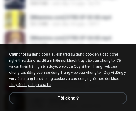
408.9 MB
cách đây 15 ngày
BLITR
[Witanime.com] DTRD EP 03 HD.mp4
321.3 MB
cách đây 18 ngày
DRTY
[Witanime.com] DTRD EP 04 HD.mp4
279.0 MB
cách đây 11 ngày
DRTY
Chúng tôi sử dụng cookie.
4shared sử dụng cookie và các công
LOVE ATTACK
nghệ theo dõi khác để tìm hiểu nơi khách truy cập của chúng tôi đến
LOVE ATTACK
và cải thiện trải nghiệm duyệt web của Quý vị trên Trang web của
7.1 MB
cách đây khoảng một năm
지빈 임.
chúng tôi. Bằng cách sử dụng Trang web của chúng tôi, Quý vị đồng ý
với việc chúng tôi sử dụng cookie và các công nghệ theo dõi khác.
Air Hostess S01 E01.mp4
Thay đổi tùy chọn của tôi
174.4 MB
cách đây 3 tháng
민호 이.
Tôi đồng ý
나훈아 - 영영.mp3
3.5 MB
cách đây 4 năm
castor-trot
신유리) 유두자위 A to Z.mp3
256.6 MB
cách đây 2 năm
좀비고4인커플 좀.