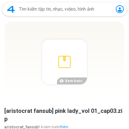
Xem trước
[aristocrat fansub] pink lady_vol 01_cap03.zi
p
aristocrat_fansub
14 năm trước
thêm...