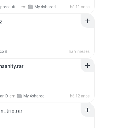
extra_precautions
em
My 4shared
há 11 anos
z
co B.
há 9 meses
Insanity.rar
ian D.
em
My 4shared
há 12 anos
n_trio.rar