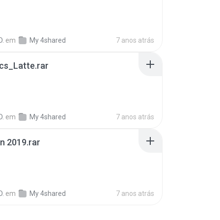
B
D.
em
My 4shared
7 anos atrás
cs_Latte.rar
D.
em
My 4shared
7 anos atrás
n 2019.rar
D.
em
My 4shared
7 anos atrás