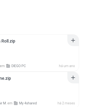
Roll.zip
em
DIEGO PC
há um ano
ne.zip
ir M.
em
My 4shared
há 2 meses