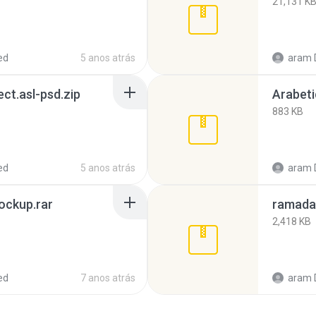
21,131 K
ed
5 anos atrás
aram 
ect.asl-psd.zip
Arabeti
883 KB
ed
5 anos atrás
aram 
ockup.rar
ramada
2,418 KB
ed
7 anos atrás
aram 