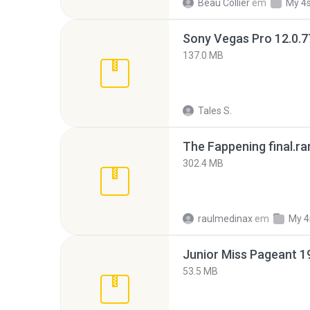
Beau Collier
em
My 4
137.0 MB
Tales S.
The Fappening final.ra
302.4 MB
raulmedinax
em
My 4
53.5 MB