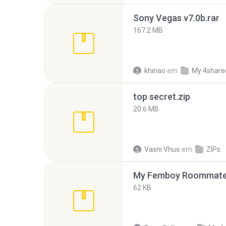
Sony Vegas v7.0b.rar
167.2 MB
khinao
em
My 4share
top secret.zip
20.6 MB
Vasni Vhuo
em
ZIPs
My Femboy Roommate F
62 KB