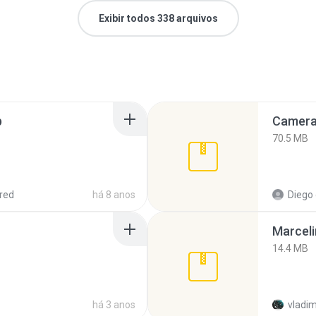
Exibir todos 338 arquivos
p
Camera 
70.5 MB
red
há 8 anos
Diego
Marceli
14.4 MB
há 3 anos
vladim