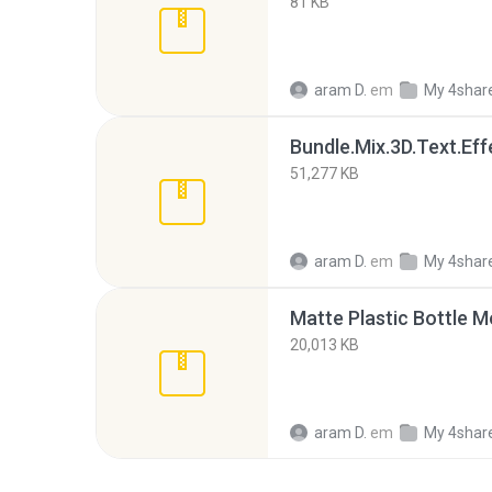
81 KB
aram D.
em
My 4shar
Bundle.Mix.3D.Text.Eff
51,277 KB
aram D.
em
My 4shar
Matte Plastic Bottle M
20,013 KB
aram D.
em
My 4shar