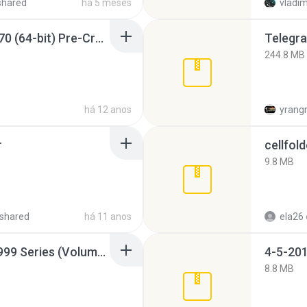
shared
há 5 meses
vladim
Sony Vegas Pro 12.0.770 (64-bit) Pre-Cracked.zip
Telegra
244.8 MB
há 12 anos
yrang
r
cellfold
9.8 MB
shared
há 11 anos
ela26
Junior Miss Pageant 1999 Series (Volume I Part I NC 6).7z
4-5-201
8.8 MB