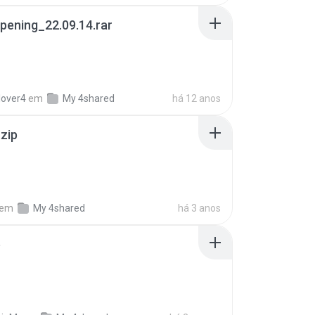
pening_22.09.14.rar
lover4
em
My 4shared
há 12 anos
.zip
em
My 4shared
há 3 anos
p