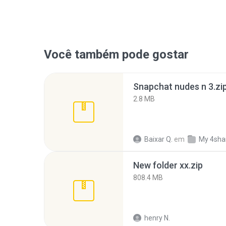
Você também pode gostar
Snapchat nudes n 3.zi
2.8 MB
Baixar Q.
em
My 4sha
New folder xx.zip
808.4 MB
henry N.