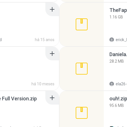
TheFap
1.16 GB
d
há 15 anos
erick_
Daniela
28.2 MB
há 10 meses
ela26
ull Version.zip
ouh!.zi
95.6 MB