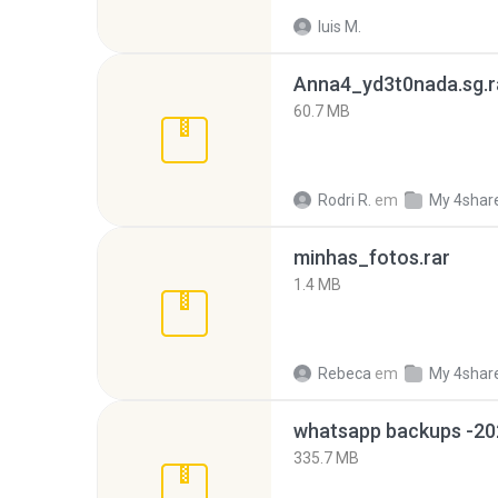
luis M.
Anna4_yd3t0nada.sg.r
60.7 MB
Rodri R.
em
My 4shar
minhas_fotos.rar
1.4 MB
Rebeca
em
My 4shar
335.7 MB