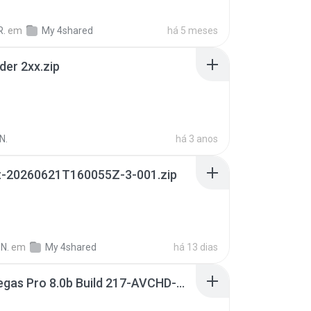
R.
em
My 4shared
há 5 meses
der 2xx.zip
N.
há 3 anos
t-20260621T160055Z-3-001.zip
N.
em
My 4shared
há 13 dias
Sony Vegas Pro 8.0b Build 217-AVCHD-MPG-AC3 FIXED.7z