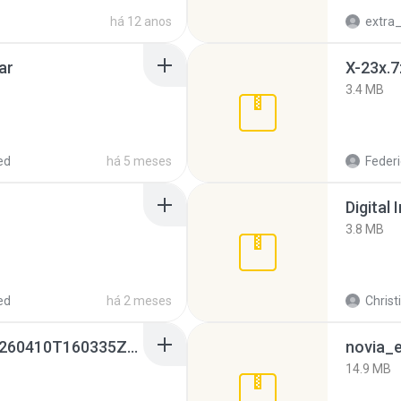
há 12 anos
ar
X-23x.7
3.4 MB
ed
há 5 meses
Federi
Digital 
3.8 MB
ed
há 2 meses
Christ
whatsapp backups -20260410T160335Z-3-001.zip
novia_e
14.9 MB