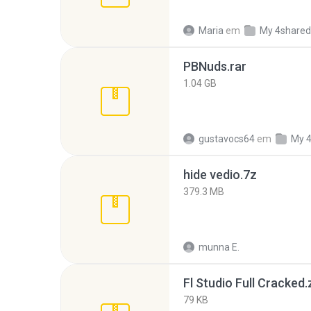
Maria
em
My 4shared
PBNuds.rar
1.04 GB
gustavocs64
em
My 
hide vedio.7z
379.3 MB
munna E.
Fl Studio Full Cracked.
79 KB