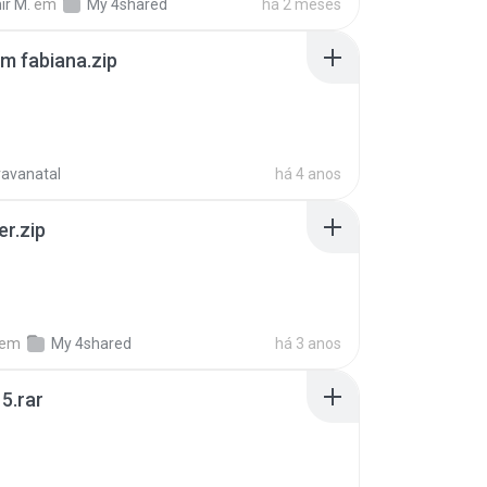
ir M.
em
My 4shared
há 2 meses
m fabiana.zip
ravanatal
há 4 anos
er.zip
em
My 4shared
há 3 anos
5.rar