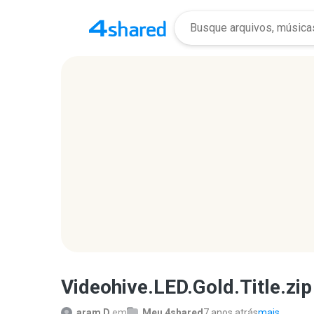
Videohive.LED.Gold.Title.zip
aram D.
em
Meu 4shared
7 anos atrás
mais...