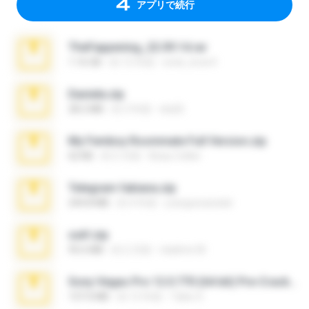
アプリで続行
TheFappening_22.09.14.rar
1.16 GB
約 12 年前
erick_lover4
Daniela.zip
28.2 MB
約 3 年前
ela26
My Femboy Roommate Full Version.zip
62 KB
約 5 月前
Beau Collier
Telegram fabiana.zip
244.8 MB
約 4 年前
yrangravanatal
ouh!.zip
95.6 MB
約 2 月前
vladimir M.
Sony Vegas Pro 12.0.770 (64-bit) Pre-Cracked.zip
137.0 MB
約 12 年前
Tales S.