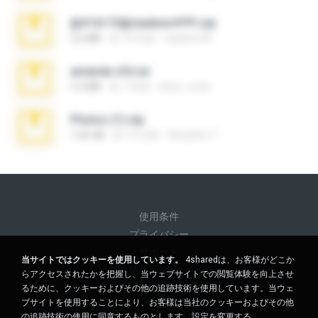
@#16173@vladimir#!!!!!!.zip
2.6 MB
約 10 年前
vladimir M.
amanda sfd.rar
5.2 MB
約 7 年前
elton_roots
Photos (1).zip
1.60 GB
約 14 日前
Anacleto T.
使用条件
プライバシー
サポート
当サイトではクッキーを使用しています。
4sharedは、お客様がどこか
個人情報を販売しない
らアクセスされたかを把握し、当ウェブサイトでの閲覧体験を向上させ
個人情報を共有しない
るために、クッキーおよびその他の追跡技術を使用しています。当ウェ
ブサイトを使用することにより、お客様は当社のクッキーおよびその他
の追跡技術の使用に同意するものとします。
設定を変更する