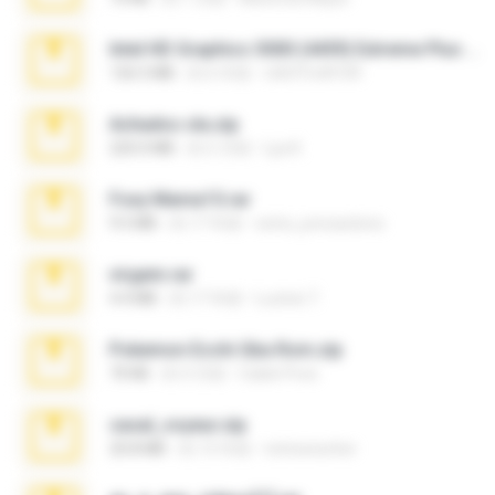
Intel HD Graphics 3000 (4459) Extreme Plus 2.0.zip
126.5 MB
約 6 年前
nIGHTmAYOR
Achados sla.zip
220.0 MB
約 5 月前
Lya K.
Foxy Mama15.rar
9.5 MB
約 17 年前
extra_precautions
virgem.rar
4.4 MB
約 17 年前
Lucinei 7.
Pokemon Ecchi Gba Rom.zip
70 KB
約 4 月前
Caleb Price
casal_voyeur.zip
20.8 MB
約 15 年前
netowescher