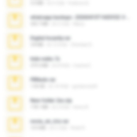
3.4 MB
約 9 月前
Federico B.
whatsapp backups -20260410T160335Z-3-001.zip
335.7 MB
約 4 月前
Maria
Digital Insanity.rar
3.8 MB
約 12 年前
Christian D.
hide vedio.7z
379.3 MB
約 8 年前
munna E.
PBNuds.rar
1.04 GB
約 10 年前
gustavocs64
New folder 2xx.zip
178.1 MB
約 3 年前
henry N.
novia_en_trio.rar
14.9 MB
約 5 月前
Rodri R.