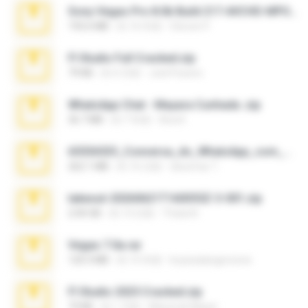
Sony Vegas Pro 8.0b Build 217-AVCHD-MPG-AC3 FIXED.7z
192.6 MB
約 16 年前
Steven P.
Fl Studio Full Cracked.zip
79 KB
約 4 月前
Joel Powers
WhatsApp Chat - Mayara Cunhada .zip
36.7 MB
約 7 年前
Ana K.
65536533_Conversa_do_WhatsApp_com_Meu_Esposo.zip
262.1 MB
約 16 日前
desomar T.
takeout-20260621T160055Z-3-001.zip
2.00 GB
約 13 日前
Thata N.
Vegas 7.0a.rar
120.3 MB
約 15 年前
boyisadangerzone
Fl Studio 2025 Cracked.zip
73 KB
約 1 月前
Maverick Mayer