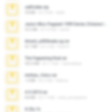
cellfolder.zip
9.8 MB
約 3 年前
ela26
Junior Miss Pageant 1999 Series (Volume I Part I NC 6).7z
53.5 MB
約 12 年前
luis M.
Anna4_yd3t0nada.sg.rar
60.7 MB
約 5 月前
Rodri R.
The Fappening final.rar
302.4 MB
約 11 年前
raulmedinax
minhas_fotos.rar
1.4 MB
約 2 月前
Rebeca
4-5-2015.rar
8.8 MB
約 11 年前
extra_precautions
X-23x.7z