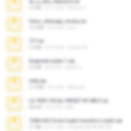
eu_e_ana_videos[1].rar
5.5 MB
約 11 年前
Adriano F.
fotos_whasapp_lorena.rar
76.4 MB
約 4 年前
jose T.
777.rar
2.0 MB
約 10 年前
vladimir M.
Snapchat nudes 1.zip
6.0 MB
約 8 年前
Baixar Q.
milly.zip
31.0 MB
約 6 月前
Milene M.
LIL PEEP VOCAL PRESET BY MELT.rar
826 KB
約 4 年前
Melt ..
7258 USA Circle Crypto Investors Leads.zip
3.1 MB
約 21 日前
cmqadeer@786786786