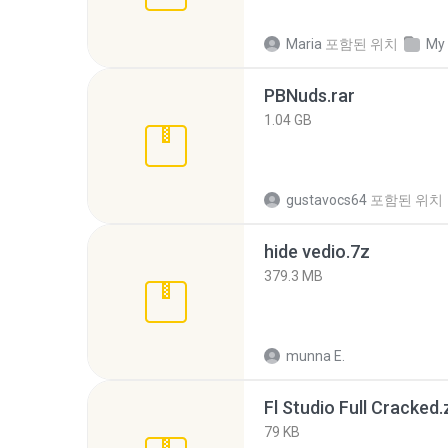
Maria
포함된 위치
My
PBNuds.rar
1.04 GB
gustavocs64
포함된 위치
hide vedio.7z
379.3 MB
munna E.
Fl Studio Full Cracked.
79 KB