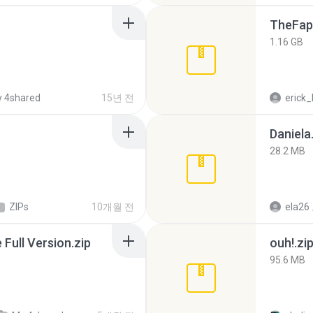
TheFap
1.16 GB
 4shared
15년 전
erick_
Daniela
28.2 MB
ZIPs
10개월 전
ela26
ull Version.zip
ouh!.zi
95.6 MB