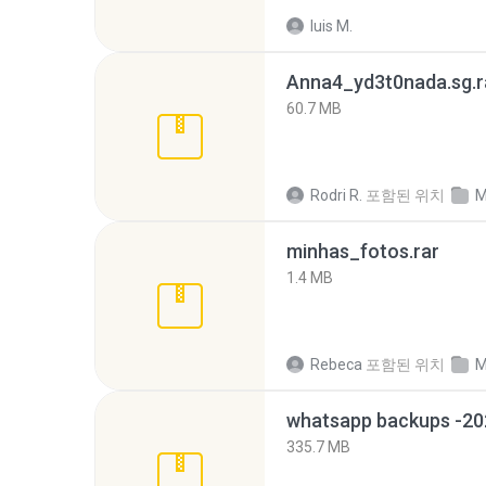
luis M.
Anna4_yd3t0nada.sg.r
60.7 MB
Rodri R.
포함된 위치
M
minhas_fotos.rar
1.4 MB
Rebeca
포함된 위치
M
335.7 MB