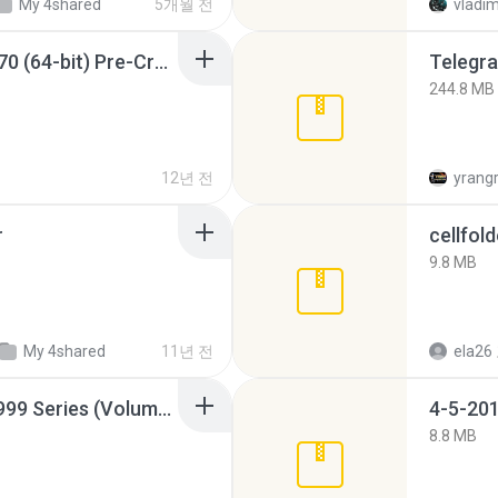
My 4shared
5개월 전
vladim
Sony Vegas Pro 12.0.770 (64-bit) Pre-Cracked.zip
Telegra
244.8 MB
12년 전
yrang
r
cellfold
9.8 MB
My 4shared
11년 전
ela26
Junior Miss Pageant 1999 Series (Volume I Part I NC 6).7z
4-5-201
8.8 MB