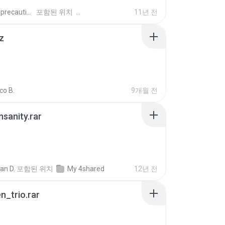
extra_precautions
포함된 위치
11년 전
z
co B.
9개월 전
Insanity.rar
ian D.
포함된 위치
My 4shared
12년 전
n_trio.rar