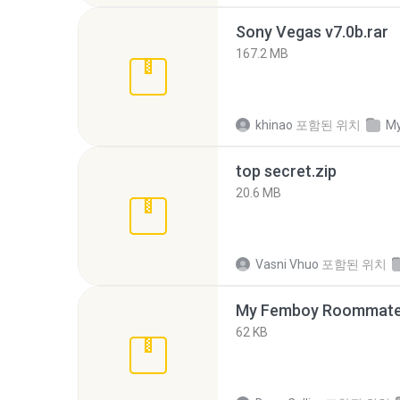
Sony Vegas v7.0b.rar
167.2 MB
khinao
포함된 위치
My
top secret.zip
20.6 MB
Vasni Vhuo
포함된 위치
My Femboy Roommate F
62 KB