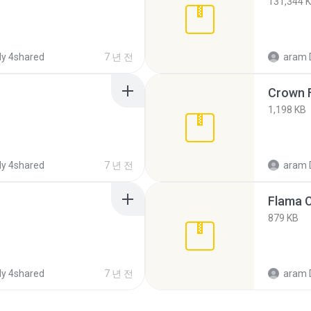
131,344 
y 4shared
7 년 전
aram 
Crown F
1,198 KB
y 4shared
7 년 전
aram 
Flama C
879 KB
y 4shared
7 년 전
aram 