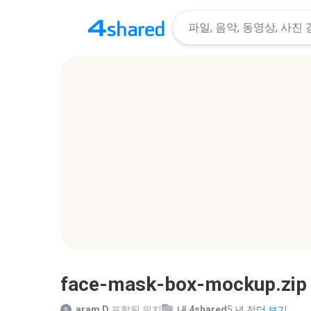
face-mask-box-mockup.zip
aram D.
포함된 위치
내 4shared
5 년 전
더 보기...