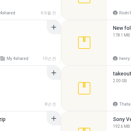
 4shared
4개월 전
Rodri 
New fol
178.1 MB
My 4shared
10년 전
henry 
takeou
2.00 GB
8년 전
Thata 
zip
192.6 MB