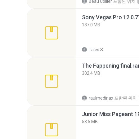
Beau Collier
포함된 위치
137.0 MB
Tales S.
The Fappening final.ra
302.4 MB
raulmedinax
포함된 위치
53.5 MB