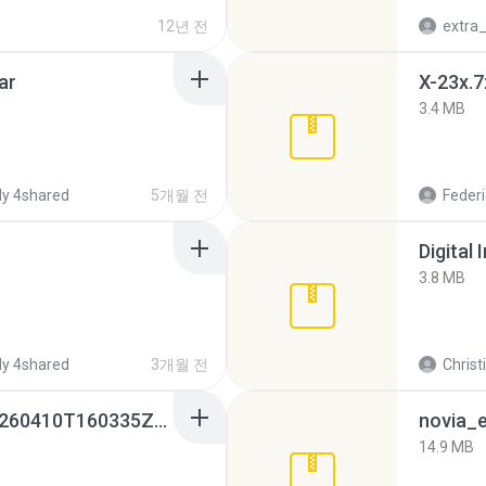
12년 전
ar
X-23x.7
3.4 MB
y 4shared
5개월 전
Federi
Digital 
3.8 MB
y 4shared
3개월 전
Christ
whatsapp backups -20260410T160335Z-3-001.zip
novia_e
14.9 MB