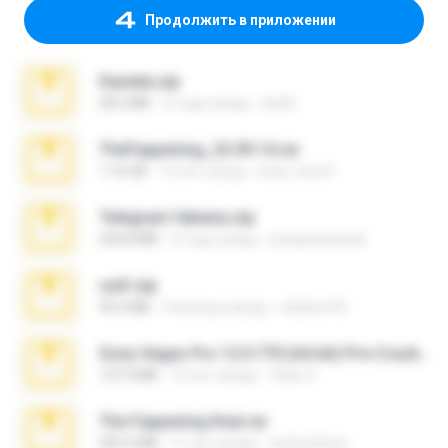
Продолжить в приложении
Daniela.zip
28.2 MB
3 года назад
ela26
TheFappening_22.09.14.rar
1.16 GB
12 лет назад
erick_lover4
Telegram fabiana.zip
244.8 MB
4 года назад
yrangravanatal
ouh!.zip
95.6 MB
2 месяца назад
vladimir M.
Sony Vegas Pro 12.0.770 (64-bit) Pre-Cracked.zip
137.0 MB
12 лет назад
Tales S.
The Fappening final.rar
302.4 MB
11 лет назад
raulmedinax