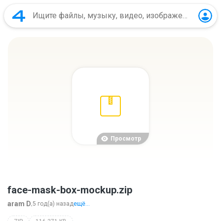
Просмотр
face-mask-box-mockup.zip
aram D.
5 год(а) назад
ещё...