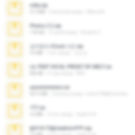
milly.zip
31.0 MB
6 месяцев назад
Milene M.
Photos (1).zip
1.60 GB
16 дней назад
Anacleto T.
김지윤의 iCloud 사진.zip
9.6 MB
7 лет назад
성경 김.
LIL PEEP VOCAL PRESET BY MELT.rar
826 KB
4 года назад
Melt ..
yasminmineira.rar
647.5 MB
2 месяца назад
letiro5708@fanchatu.com
777.rar
2.0 MB
10 лет назад
vladimir M.
@#16173@vladimir#!!!!!!.zip
2.6 MB
10 лет назад
vladimir M.