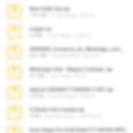
New folder 2xx.zip
178.1 MB
3 года назад
henry N.
virgem.rar
4.4 MB
17 лет назад
Lucinei 7.
65536533_Conversa_do_WhatsApp_com_Meu_Esposo.zip
262.1 MB
18 дней назад
desomar T.
WhatsApp Chat - Mayara Cunhada .zip
36.7 MB
7 лет назад
Ana K.
takeout-20260621T160055Z-3-001.zip
2.00 GB
15 дней назад
Thata N.
Fl Studio Full Cracked.zip
79 KB
4 месяца назад
Joel Powers
Sony Vegas Pro 8.0b Build 217-AVCHD-MPG-AC3 FIXED.7z