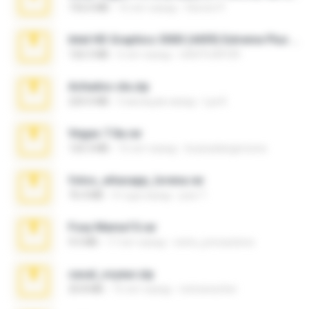
192.6 MB
16 лет назад
Steven P.
Intel HD Graphics 3000 (4459) Extreme Plus 2.0.zip
126.5 MB
6 лет назад
nIGHTmAYOR
Achados sla.zip
220.0 MB
5 месяцев назад
Lya K.
Vegas 7.0a.rar
120.3 MB
15 лет назад
boyisadangerzone
fotos_whasapp_lorena.rar
76.4 MB
4 года назад
jose T.
Foxy Mama15.rar
9.5 MB
17 лет назад
extra_precautions
casal_voyeur.zip
20.8 MB
15 лет назад
netowescher