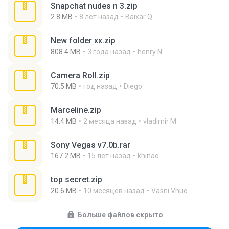
Snapchat nudes n 3.zip
2.8 MB
8 лет назад
Baixar Q.
New folder xx.zip
808.4 MB
3 года назад
henry N.
Camera Roll.zip
70.5 MB
год назад
Diego
Marceline.zip
14.4 MB
2 месяца назад
vladimir M.
Sony Vegas v7.0b.rar
167.2 MB
15 лет назад
khinao
top secret.zip
20.6 MB
10 месяцев назад
Vasni Vhuo
Больше файлов скрыто