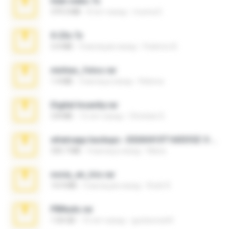
hide vedio.7z
379.3 MB
8 лет назад
munna E.
X-23x.7z
3.4 MB
9 месяцев назад
Federico B.
minhas_fotos.rar
1.4 MB
3 месяца назад
Rebeca
Digital Insanity.rar
3.8 MB
12 лет назад
Christian D.
whatsapp backups -20260410T160335Z-3-001.zip
335.7 MB
4 месяца назад
Maria
novia_en_trio.rar
14.9 MB
5 месяцев назад
Rodri R.
PBNuds.rar
1.04 GB
10 лет назад
gustavocs64