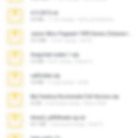
4-5-2015.rar
8.8 MB
11 лет назад
extra_precautions
Junior Miss Pageant 1999 Series (Volume I Part I NC 6).7z
53.5 MB
12 лет назад
luis M.
Snapchat nudes 1.zip
6.0 MB
8 лет назад
Baixar Q.
cellfolder.zip
9.8 MB
3 года назад
ela26
My Femboy Roommate Full Version.zip
62 KB
5 месяцев назад
Beau Collier
Anna4_yd3t0nada.sg.rar
60.7 MB
5 месяцев назад
Rodri R.