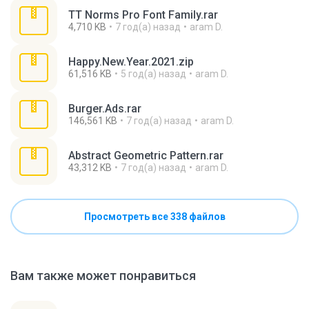
TT Norms Pro Font Family.rar
4,710 KB
7 год(а) назад
aram D.
Happy.New.Year.2021.zip
61,516 KB
5 год(а) назад
aram D.
Burger.Ads.rar
146,561 KB
7 год(а) назад
aram D.
Abstract Geometric Pattern.rar
43,312 KB
7 год(а) назад
aram D.
Просмотреть все 338 файлов
Вам также может понравиться