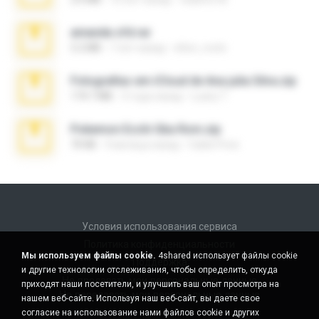
amanda sfd.rar
5.2 MB
7 лет назад
elton_roots
Fotografias em iCloud de Ana julia Silva.zip
174.7 MB
3 года назад
Luany T.
Pokemon Ecchi Gba Rom.zip
70 KB
4 месяца назад
Caleb Price
Условия использования сервиса
Политика конфиденциальности
Мы используем файлы cookie.
4shared использует файлы cookie
Поддержка
и другие технологии отслеживания, чтобы определить, откуда
Не продавать мои персональные данные
приходят наши посетители, и улучшить ваш опыт просмотра на
Не передавать мои персональные данные
нашем веб-сайте. Используя наш веб-сайт, вы даете свое
согласие на использование нами файлов cookie и других