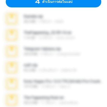
ดำเนินการต่อในแอป
Daniela.zip
28.2 MB
3 ปีที่แล้ว
ela26
TheFappening_22.09.14.rar
1.16 GB
12 ปีที่แล้ว
erick_lover4
Telegram fabiana.zip
244.8 MB
4 ปีที่แล้ว
yrangravanatal
ouh!.zip
95.6 MB
2 เดือนที่แล้ว
vladimir M.
Sony Vegas Pro 12.0.770 (64-bit) Pre-Cracked.zip
137.0 MB
12 ปีที่แล้ว
Tales S.
The Fappening final.rar
302.4 MB
11 ปีที่แล้ว
raulmedinax