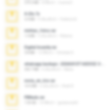
379.3 MB
8 ปีที่แล้ว
munna E.
X-23x.7z
3.4 MB
9 เดือนที่แล้ว
Federico B.
minhas_fotos.rar
1.4 MB
3 เดือนที่แล้ว
Rebeca
Digital Insanity.rar
3.8 MB
12 ปีที่แล้ว
Christian D.
whatsapp backups -20260410T160335Z-3-001.zip
335.7 MB
4 เดือนที่แล้ว
Maria
novia_en_trio.rar
14.9 MB
5 เดือนที่แล้ว
Rodri R.
PBNuds.rar
1.04 GB
10 ปีที่แล้ว
gustavocs64