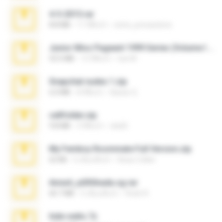
4-5-2015.rar
8.8 MB
11 ปีที่แล้ว
extra_precautions
Junior Miss Pageant 1999 Series (Volume I Part I NC 6).7z
53.5 MB
12 ปีที่แล้ว
luis M.
Snapchat nudes 1.zip
6.0 MB
8 ปีที่แล้ว
Baixar Q.
cellfolder.zip
9.8 MB
3 ปีที่แล้ว
ela26
My Femboy Roommate Full Version.zip
62 KB
5 เดือนที่แล้ว
Beau Collier
Anna4_yd3t0nada.sg.rar
60.7 MB
5 เดือนที่แล้ว
Rodri R.
hide vedio.7z