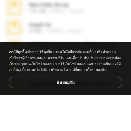
New folder 2xx.zip
178.1 MB
3 ปีที่แล้ว
henry N.
virgem.rar
4.4 MB
17 ปีที่แล้ว
Lucinei 7.
65536533_Conversa_do_WhatsApp_com_Meu_Esposo.zip
262.1 MB
18 วันที่แล้ว
desomar T.
เราใช้คุกกี้
4shared ใช้คุกกี้และเทคโนโลยีการติดตามอื่น ๆ เพื่อทำความ
เข้าใจว่าผู้เยี่ยมชมของเรามาจากที่ใด และเพื่อปรับปรุงประสบการณ์การท่อง
เว็บของคุณบนเว็บไซต์ของเรา การใช้เว็บไซต์ของเราแสดงว่าคุณยินยอมให้
WhatsApp Chat - Mayara Cunhada .zip
เราใช้คุกกี้และเทคโนโลยีการติดตามอื่น ๆ
เปลี่ยนการตั้งค่าของฉัน
36.7 MB
7 ปีที่แล้ว
Ana K.
ฉันยอมรับ
takeout-20260621T160055Z-3-001.zip
2.00 GB
15 วันที่แล้ว
Thata N.
Fl Studio Full Cracked.zip
79 KB
4 เดือนที่แล้ว
Joel Powers
Sony Vegas Pro 8.0b Build 217-AVCHD-MPG-AC3 FIXED.7z
192.6 MB
16 ปีที่แล้ว
Steven P.