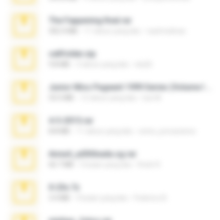
The Fappening final.rar
302.4 MB
11 tahun yang lalu
raulmedinax
cellfolder.zip
9.8 MB
3 tahun yang lalu
ela26
Junior Miss Pageant 1999 Series (Volume I Part I NC 6).7z
53.5 MB
12 tahun yang lalu
luis M.
4-5-2015.rar
8.8 MB
11 tahun yang lalu
extra_precautions
Anna4_yd3t0nada.sg.rar
60.7 MB
5 bulan yang lalu
Rodri R.
X-23x.7z
3.4 MB
9 bulan yang lalu
Federico B.