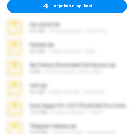
Lanjutkan di aplikasi
top secret.zip
20.6 MB
10 bulan yang lalu
Vasni Vhuo
Daniela.zip
28.2 MB
3 tahun yang lalu
ela26
My Femboy Roommate Full Version.zip
62 KB
5 bulan yang lalu
Beau Collier
ouh!.zip
95.6 MB
2 bulan yang lalu
vladimir M.
Sony Vegas Pro 12.0.770 (64-bit) Pre-Cracked.zip
137.0 MB
12 tahun yang lalu
Tales S.
Telegram fabiana.zip
244.8 MB
4 tahun yang lalu
yrangravanatal