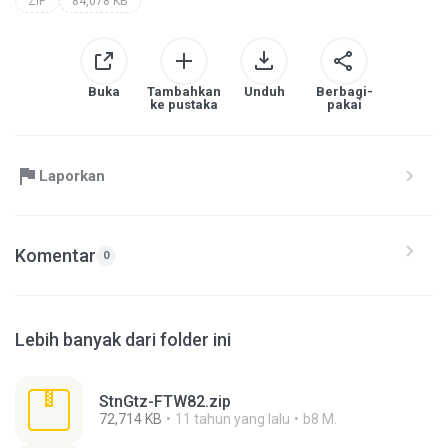
ZIP
84,078 KB
Buka
Tambahkan
Unduh
Berbagi-
ke pustaka
pakai
Laporkan
Komentar
0
Lebih banyak dari folder ini
StnGtz-FTW82.zip
72,714 KB
11 tahun yang lalu
b8 M.