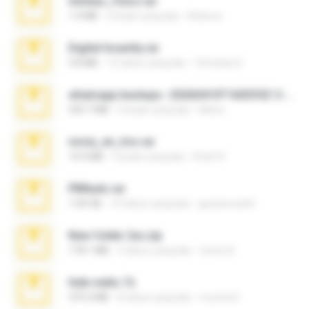
minhas_fotos.rar
1.4 MB
2 bulan yang lalu
Rebeca
Digital Insanity.rar
3.8 MB
12 tahun yang lalu
Christian D.
whatsapp backups -20260410T160335Z-3-001.zip
335.7 MB
4 bulan yang lalu
Maria
novia_en_trio.rar
14.9 MB
5 bulan yang lalu
Rodri R.
PBNuds.rar
1.04 GB
10 tahun yang lalu
gustavocs64
New folder 2xx.zip
178.1 MB
3 tahun yang lalu
henry N.
hide vedio.7z
379.3 MB
8 tahun yang lalu
munna E.