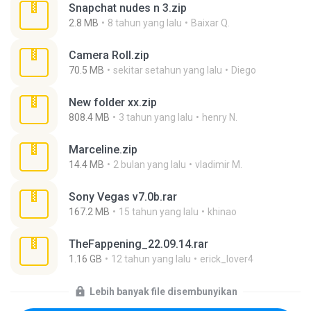
Snapchat nudes n 3.zip
2.8 MB
8 tahun yang lalu
Baixar Q.
Camera Roll.zip
70.5 MB
sekitar setahun yang lalu
Diego
New folder xx.zip
808.4 MB
3 tahun yang lalu
henry N.
Marceline.zip
14.4 MB
2 bulan yang lalu
vladimir M.
Sony Vegas v7.0b.rar
167.2 MB
15 tahun yang lalu
khinao
TheFappening_22.09.14.rar
1.16 GB
12 tahun yang lalu
erick_lover4
Lebih banyak file disembunyikan