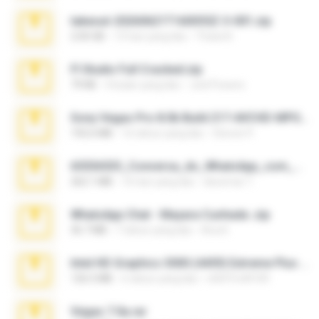
takeout-20260621T160055Z-3-001.zip
2.00 GB
13 hari yang lalu
Thata N.
Fl Studio Full Cracked.zip
79 KB
4 bulan yang lalu
Joel Powers
Sony Vegas Pro 8.0b Build 217-AVCHD-MPG-AC3 FIXED.7z
192.6 MB
16 tahun yang lalu
Steven P.
65536533_Conversa_do_WhatsApp_com_Meu_Esposo.zip
262.1 MB
16 hari yang lalu
desomar T.
WhatsApp Chat - Mayara Cunhada .zip
36.7 MB
7 tahun yang lalu
Ana K.
Intel HD Graphics 3000 (4459) Extreme Plus 2.0.zip
126.5 MB
6 tahun yang lalu
nIGHTmAYOR
Vegas 7.0a.rar