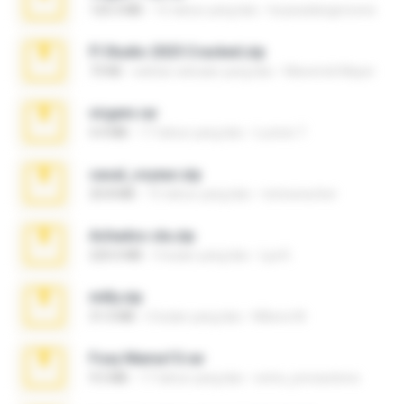
120.3 MB
15 tahun yang lalu
boyisadangerzone
Fl Studio 2025 Cracked.zip
73 KB
sekitar sebulan yang lalu
Maverick Mayer
virgem.rar
4.4 MB
17 tahun yang lalu
Lucinei 7.
casal_voyeur.zip
20.8 MB
15 tahun yang lalu
netowescher
Achados sla.zip
220.0 MB
5 bulan yang lalu
Lya K.
milly.zip
31.0 MB
6 bulan yang lalu
Milene M.
Foxy Mama15.rar
9.5 MB
17 tahun yang lalu
extra_precautions