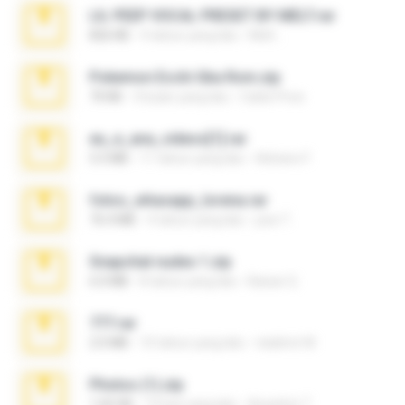
LIL PEEP VOCAL PRESET BY MELT.rar
826 KB
4 tahun yang lalu
Melt ..
Pokemon Ecchi Gba Rom.zip
70 KB
4 bulan yang lalu
Caleb Price
eu_e_ana_videos[1].rar
5.5 MB
11 tahun yang lalu
Adriano F.
fotos_whasapp_lorena.rar
76.4 MB
4 tahun yang lalu
jose T.
Snapchat nudes 1.zip
6.0 MB
8 tahun yang lalu
Baixar Q.
777.rar
2.0 MB
10 tahun yang lalu
vladimir M.
Photos (1).zip
1.60 GB
14 hari yang lalu
Anacleto T.