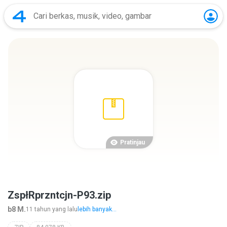
Pratinjau
ZspłRprzntcjn-P93.zip
b8 M.
11 tahun yang lalu
lebih banyak...