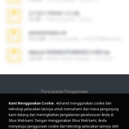
김지윤의 iCloud 사진.zip
9.6 MB
7 tahun yang lalu
성경 김.
yasminmineira.rar
647.5 MB
2 bulan yang lalu
letiro5708@fanchatu.com
takeout-20260624T040626Z-6-003.zip
2.00 GB
sekitar sebulan yang lalu
อรรถพงษ์ บ.
Persyaratan Penggunaan
Privasi
Kami Menggunakan Cookie.
4shared menggunakan cookie dan
Bantuan
teknologi pelacakan lainnya untuk memahami dari mana pengunjung
Jangan jual informasi pribadi saya
kami datang dan meningkatkan pengalaman penelusuran Anda di
Jangan bagikan informasi pribadi saya
Situs Web kami. Dengan menggunakan Situs Web kami, Anda
menyetujui penggunaan cookie dan teknologi pelacakan lainnya oleh