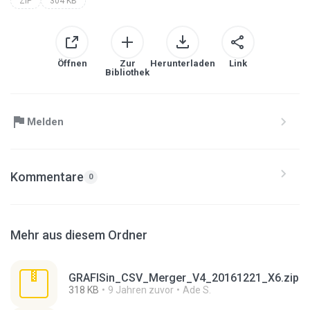
ZIP
304 KB
Öffnen
Zur
Herunterladen
Link
Bibliothek
Melden
Kommentare
0
Mehr aus diesem Ordner
GRAFISin_CSV_Merger_V4_20161221_X6.zip
318 KB
9 Jahren zuvor
Ade S.