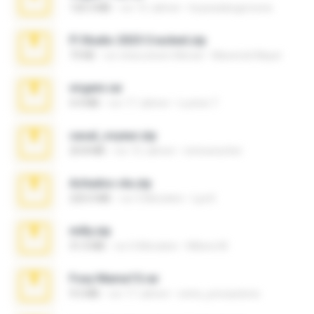
120.3 MB
vor 15 Jahren
boyisadangerzone
Fl Studio 2025 Cracked.zip
73 KB
vor etwa einem Monat
Maverick Mayer
virgem.rar
4.4 MB
vor 17 Jahren
Lucinei 7.
casal_voyeur.zip
20.8 MB
vor 15 Jahren
netowescher
Achados sla.zip
220.0 MB
vor 5 Monaten
Lya K.
milly.zip
31.0 MB
vor 6 Monaten
Milene M.
Foxy Mama15.rar
9.5 MB
vor 17 Jahren
extra_precautions