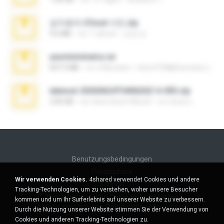
김지윤의 iCloud 사진.zip
9.6 MB
vor 7 Jahren
성경 김.
yasminmineira.rar
647.5 MB
vor 2 Monaten
letiro5708@fanchatu.com
takeout-20260624T040626Z-6-003.zip
2.00 GB
vor etwa einem Monat
อรรถพงษ์ บ.
Benutzungsbedingungen
Privatsphäre
Wir verwenden Cookies.
4shared verwendet Cookies und andere
Support
Tracking-Technologien, um zu verstehen, woher unsere Besucher
Meine persönlichen Daten nicht verkaufen
kommen und um Ihr Surferlebnis auf unserer Website zu verbessern.
Meine persönlichen Daten nicht weitergeben
Durch die Nutzung unserer Website stimmen Sie der Verwendung von
Cookies und anderen Tracking-Technologien zu.