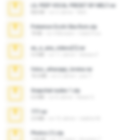
LIL PEEP VOCAL PRESET BY MELT.rar
826 KB
vor 4 Jahren
Melt ..
Pokemon Ecchi Gba Rom.zip
70 KB
vor 4 Monaten
Caleb Price
eu_e_ana_videos[1].rar
5.5 MB
vor 11 Jahren
Adriano F.
fotos_whasapp_lorena.rar
76.4 MB
vor 4 Jahren
jose T.
Snapchat nudes 1.zip
6.0 MB
vor 8 Jahren
Baixar Q.
777.rar
2.0 MB
vor 10 Jahren
vladimir M.
Photos (1).zip
1.60 GB
vor 15 Tagen
Anacleto T.