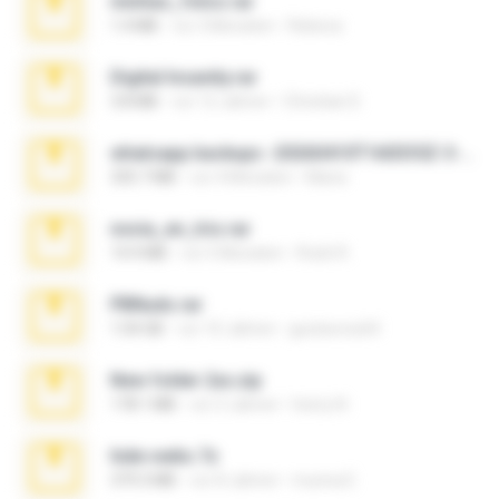
minhas_fotos.rar
1.4 MB
vor 3 Monaten
Rebeca
Digital Insanity.rar
3.8 MB
vor 12 Jahren
Christian D.
whatsapp backups -20260410T160335Z-3-001.zip
335.7 MB
vor 4 Monaten
Maria
novia_en_trio.rar
14.9 MB
vor 5 Monaten
Rodri R.
PBNuds.rar
1.04 GB
vor 10 Jahren
gustavocs64
New folder 2xx.zip
178.1 MB
vor 3 Jahren
henry N.
hide vedio.7z
379.3 MB
vor 8 Jahren
munna E.