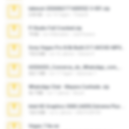
takeout-20260621T160055Z-3-001.zip
2.00 GB
vor 14 Tagen
Thata N.
Fl Studio Full Cracked.zip
79 KB
vor 4 Monaten
Joel Powers
Sony Vegas Pro 8.0b Build 217-AVCHD-MPG-AC3 FIXED.7z
192.6 MB
vor 16 Jahren
Steven P.
65536533_Conversa_do_WhatsApp_com_Meu_Esposo.zip
262.1 MB
vor 17 Tagen
desomar T.
WhatsApp Chat - Mayara Cunhada .zip
36.7 MB
vor 7 Jahren
Ana K.
Intel HD Graphics 3000 (4459) Extreme Plus 2.0.zip
126.5 MB
vor 6 Jahren
nIGHTmAYOR
Vegas 7.0a.rar