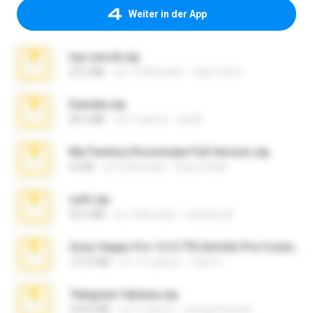
Weiter in der App
top secret.zip
20.6 MB
vor 10 Monaten
Vasni Vhuo
Daniela.zip
28.2 MB
vor 3 Jahren
ela26
My Femboy Roommate Full Version.zip
62 KB
vor 5 Monaten
Beau Collier
ouh!.zip
95.6 MB
vor 2 Monaten
vladimir M.
Sony Vegas Pro 12.0.770 (64-bit) Pre-Cracked.zip
137.0 MB
vor 12 Jahren
Tales S.
Telegram fabiana.zip
244.8 MB
vor 4 Jahren
yrangravanatal