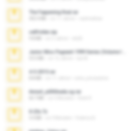
The Fappening final.rar
302.4 MB
vor 11 Jahren
raulmedinax
cellfolder.zip
9.8 MB
vor 3 Jahren
ela26
Junior Miss Pageant 1999 Series (Volume I Part I NC 6).7z
53.5 MB
vor 12 Jahren
luis M.
4-5-2015.rar
8.8 MB
vor 11 Jahren
extra_precautions
Anna4_yd3t0nada.sg.rar
60.7 MB
vor 5 Monaten
Rodri R.
X-23x.7z
3.4 MB
vor 9 Monaten
Federico B.