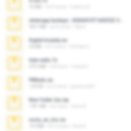
X-23x.7z
3.4 MB
há 9 meses
Federico B.
whatsapp backups -20260410T160335Z-3-001.zip
335.7 MB
há 4 meses
Maria
Digital Insanity.rar
3.8 MB
há 12 anos
Christian D.
hide vedio.7z
379.3 MB
há 8 anos
munna E.
PBNuds.rar
1.04 GB
há 10 anos
gustavocs64
New folder 2xx.zip
178.1 MB
há 3 anos
henry N.
novia_en_trio.rar
14.9 MB
há 5 meses
Rodri R.