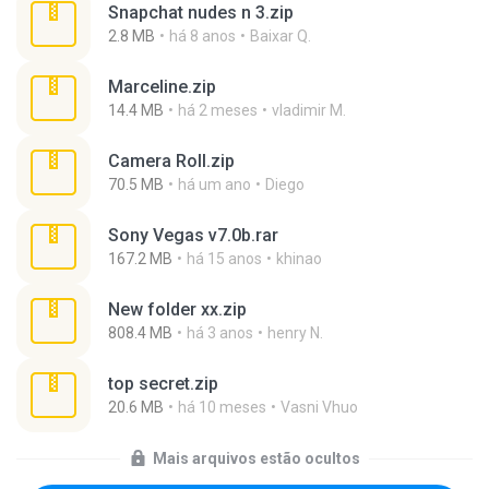
Snapchat nudes n 3.zip
2.8 MB
há 8 anos
Baixar Q.
Marceline.zip
14.4 MB
há 2 meses
vladimir M.
Camera Roll.zip
70.5 MB
há um ano
Diego
Sony Vegas v7.0b.rar
167.2 MB
há 15 anos
khinao
New folder xx.zip
808.4 MB
há 3 anos
henry N.
top secret.zip
20.6 MB
há 10 meses
Vasni Vhuo
Mais arquivos estão ocultos