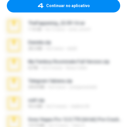
Continuar no aplicativo
TheFappening_22.09.14.rar
1.16 GB
há 12 anos
erick_lover4
Daniela.zip
28.2 MB
há 3 anos
ela26
My Femboy Roommate Full Version.zip
62 KB
há 5 meses
Beau Collier
Telegram fabiana.zip
244.8 MB
há 4 anos
yrangravanatal
ouh!.zip
95.6 MB
há 2 meses
vladimir M.
Sony Vegas Pro 12.0.770 (64-bit) Pre-Cracked.zip
137.0 MB
há 12 anos
Tales S.