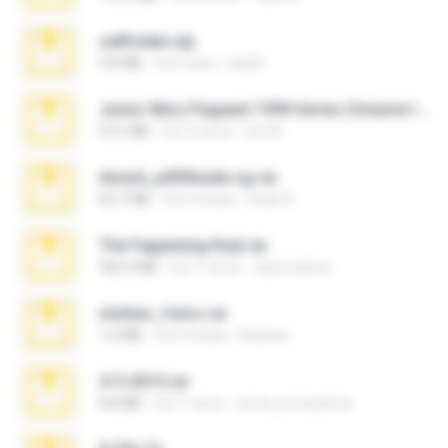
cellfolder.zip
9.8 MB
há 3 anos
ela26
Junior Miss Pageant 1999 Series (Volume I Part I NC 6).7z
53.5 MB
há 12 anos
luis M.
Anna4_yd3t0nada.sg.rar
60.7 MB
há 5 meses
Rodri R.
The Fappening final.rar
302.4 MB
há 11 anos
raulmedinax
minhas_fotos.rar
1.4 MB
há 2 meses
Rebeca
4-5-2015.rar
8.8 MB
há 11 anos
extra_precautions