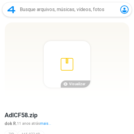
Visualizar
AdlCF58.zip
dok R.
11 anos atrás
mais...