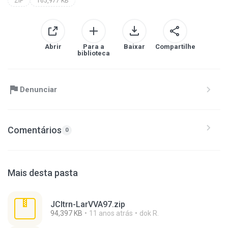
ZIP
165,977 KB
Abrir
Para a
Baixar
Compartilhe
biblioteca
Denunciar
Comentários
0
Mais desta pasta
JCltrn-LarVVA97.zip
94,397 KB
11 anos atrás
dok R.