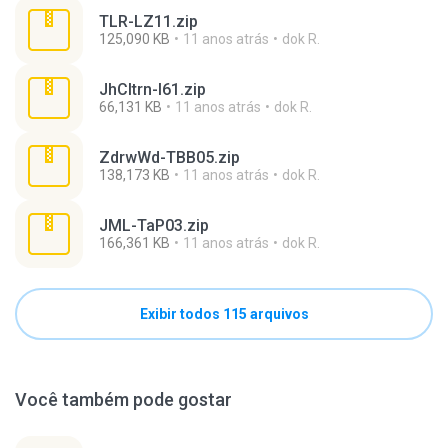
TLR-LZ11.zip
125,090 KB
11 anos atrás
dok R.
JhCltrn-I61.zip
66,131 KB
11 anos atrás
dok R.
ZdrwWd-TBB05.zip
138,173 KB
11 anos atrás
dok R.
JML-TaP03.zip
166,361 KB
11 anos atrás
dok R.
Exibir todos 115 arquivos
Você também pode gostar