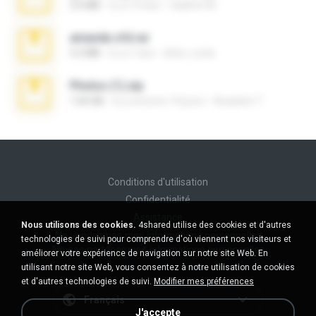
2.6 MB
il y a 10 ans
vladimir M.
amanda sfd.rar
5.2 MB
il y a 7 ans
elton_roots
Photos (1).zip
1.60 GB
il y a environ 14 jours
Anacleto T.
Conditions d'utilisation
Confidentialité
Assistance
Nous utilisons des cookies.
4shared utilise des cookies et d'autres
Ne vendez pas mes informations personnelles
technologies de suivi pour comprendre d'où viennent nos visiteurs et
Ne pas partager mes informations personnelles
améliorer votre expérience de navigation sur notre site Web. En
utilisant notre site Web, vous consentez à notre utilisation de cookies
et d'autres technologies de suivi.
Modifier mes préférences
Français
J'accepte