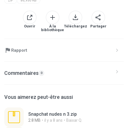
ZIP
86,930 KB
Ouvrir
À la
Téléchargez
Partager
bibliothèque
Rapport
Commentaires
0
Vous aimerez peut-être aussi
Snapchat nudes n 3.zip
2.8 MB
il y a 8 ans
Baixar Q.