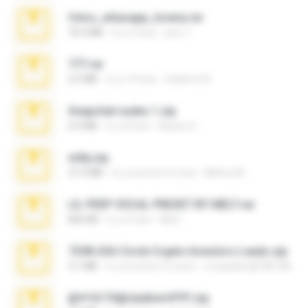
fotos_whasapp_lorena.rar
76.4 MB
il y a 4 ans
jose T.
777.rar
2.0 MB
il y a 10 ans
vladimir M.
Snapchat nudes 1.zip
6.0 MB
il y a 8 ans
Baixar Q.
milly.zip
31.0 MB
il y a environ 6 mois
Milene M.
LIL PEEP VOCAL PRESET BY MELT.rar
826 KB
il y a 4 ans
Melt ..
7258 USA Circle Crypto Investors Leads.zip
3.1 MB
il y a environ 21 jours
cmqadeer@786786786
@#16173@vladimir#!!!!!!.zip