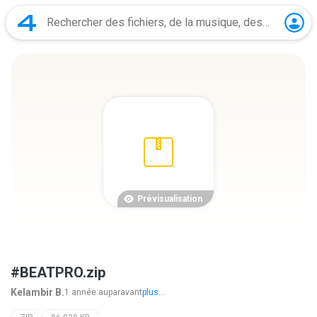
Prévisualisation
#BEATPRO.zip
Kelambir B.
1 année auparavant
plus...