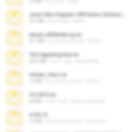
9.8 MB
il y a 3 ans
ela26
Junior Miss Pageant 1999 Series (Volume I Part I NC 6).7z
53.5 MB
il y a 12 ans
luis M.
Anna4_yd3t0nada.sg.rar
60.7 MB
il y a environ 5 mois
Rodri R.
The Fappening final.rar
302.4 MB
il y a 11 ans
raulmedinax
minhas_fotos.rar
1.4 MB
il y a environ 2 mois
Rebeca
4-5-2015.rar
8.8 MB
il y a 11 ans
extra_precautions
X-23x.7z
3.4 MB
il y a environ 9 mois
Federico B.