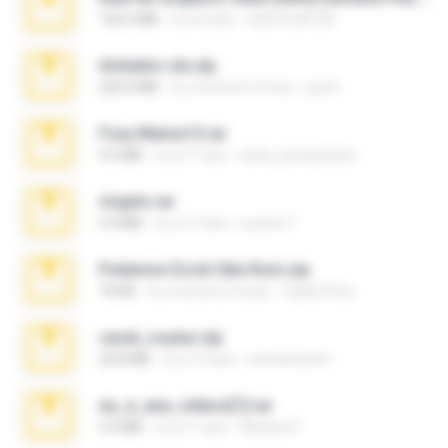
126.5 MB
il y a 6 ans
nIGHTmAYOR
Achados sla.zip
220.0 MB
il y a environ 5 mois
Lya K.
Foxy Mama15.rar
9.5 MB
il y a 17 ans
extra_precautions
virgem.rar
4.4 MB
il y a 17 ans
Lucinei 7.
Pokemon Ecchi Gba Rom.zip
70 KB
il y a environ 4 mois
Caleb Price
casal_voyeur.zip
20.8 MB
il y a 15 ans
netowescher
eu_e_ana_videos[1].rar
5.5 MB
il y a 11 ans
Adriano F.