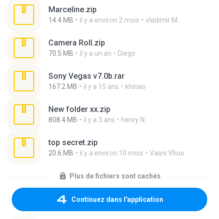
Marceline.zip
14.4 MB
il y a environ 2 mois
vladimir M.
Camera Roll.zip
70.5 MB
il y a un an
Diego
Sony Vegas v7.0b.rar
167.2 MB
il y a 15 ans
khinao
New folder xx.zip
808.4 MB
il y a 3 ans
henry N.
top secret.zip
20.6 MB
il y a environ 10 mois
Vasni Vhuo
Plus de fichiers sont cachés
Continuez dans l'application