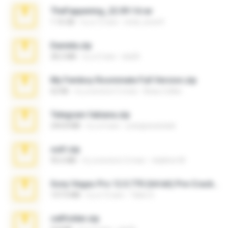
TheFappening_22.09.14.rar
1.16 GB
il y a 12 ans
erick_lover4
Daniela.zip
28.2 MB
il y a 3 ans
ela26
My Femboy Roommate Full Version.zip
62 KB
il y a environ 5 mois
Beau Collier
Telegram fabiana.zip
244.8 MB
il y a 4 ans
yrangravanatal
ouh!.zip
95.6 MB
il y a environ 2 mois
vladimir M.
Sony Vegas Pro 12.0.770 (64-bit) Pre-Cracked.zip
137.0 MB
il y a 12 ans
Tales S.
cellfolder.zip