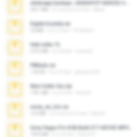
whatsapp backups -20260410T160335Z-3-001.zip
335.7 MB
il y a environ 4 mois
Maria
Digital Insanity.rar
3.8 MB
il y a 12 ans
Christian D.
hide vedio.7z
379.3 MB
il y a 8 ans
munna E.
PBNuds.rar
1.04 GB
il y a 10 ans
gustavocs64
New folder 2xx.zip
178.1 MB
il y a 3 ans
henry N.
novia_en_trio.rar
14.9 MB
il y a environ 5 mois
Rodri R.
Sony Vegas Pro 8.0b Build 217-AVCHD-MPG-AC3 FIXED.7z
192.6 MB
il y a 16 ans
Steven P.