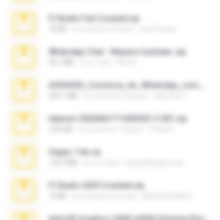
Fl Studio Full Cracked.zip
79 KB
il y a environ 4 mois
Joel Powers
WhatsApp Chat - Mayara Cunhada .zip
36.7 MB
il y a 7 ans
Ana K.
65536533_Conversa_do_WhatsApp_com_Meu_Esposo.zip
262.1 MB
il y a environ 16 jours
desomar T.
takeout-20260621T160055Z-3-001.zip
2.00 GB
il y a environ 13 jours
Thata N.
Vegas 7.0a.rar
120.3 MB
il y a 15 ans
boyisadangerzone
Fl Studio 2025 Cracked.zip
73 KB
il y a environ un mois
Maverick Mayer
Intel HD Graphics 3000 (4459) Extreme Plus 2.0.zip