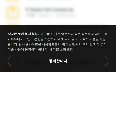
Fl Studio Full Cracked.zip
79 KB
4개월 전
Joel Powers
Sony Vegas Pro 8.0b Build 217-AVCHD-MPG-AC3 FIXED.7z
192.6 MB
16년 전
Steven P.
당사는 쿠키를 사용합니다.
4shared는 방문자의 방문 경로를 파악하고 웹
사이트에서의 탐색 경험을 개선하기 위해 쿠키 및 기타 추적 기술을 사용
합니다. 당사 웹사이트를 사용함으로써, 귀하는 당사의 쿠키 및 기타 추적
65536533_Conversa_do_WhatsApp_com_Meu_Esposo.zip
기술 사용에 동의하게 됩니다.
내 기본 설정 변경
262.1 MB
16일 전
desomar T.
동의합니다
WhatsApp Chat - Mayara Cunhada .zip
36.7 MB
7년 전
Ana K.
Intel HD Graphics 3000 (4459) Extreme Plus 2.0.zip
126.5 MB
6년 전
nIGHTmAYOR
Vegas 7.0a.rar
120.3 MB
15년 전
boyisadangerzone
Fl Studio 2025 Cracked.zip