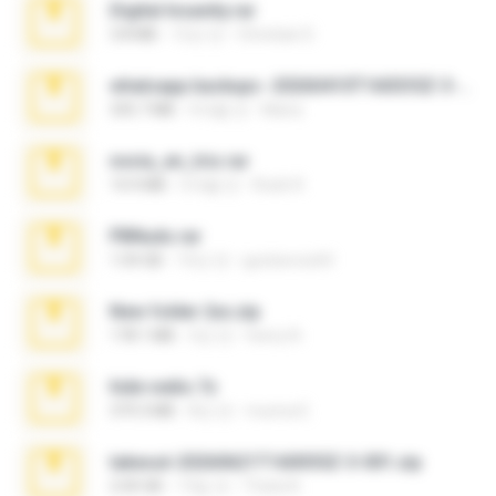
Digital Insanity.rar
3.8 MB
12년 전
Christian D.
whatsapp backups -20260410T160335Z-3-001.zip
335.7 MB
4개월 전
Maria
novia_en_trio.rar
14.9 MB
5개월 전
Rodri R.
PBNuds.rar
1.04 GB
10년 전
gustavocs64
New folder 2xx.zip
178.1 MB
3년 전
henry N.
hide vedio.7z
379.3 MB
8년 전
munna E.
takeout-20260621T160055Z-3-001.zip
2.00 GB
13일 전
Thata N.