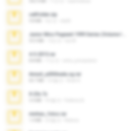
302.4 MB
11년 전
raulmedinax
cellfolder.zip
9.8 MB
3년 전
ela26
Junior Miss Pageant 1999 Series (Volume I Part I NC 6).7z
53.5 MB
12년 전
luis M.
4-5-2015.rar
8.8 MB
11년 전
extra_precautions
Anna4_yd3t0nada.sg.rar
60.7 MB
5개월 전
Rodri R.
X-23x.7z
3.4 MB
9개월 전
Federico B.
minhas_fotos.rar
1.4 MB
2개월 전
Rebeca