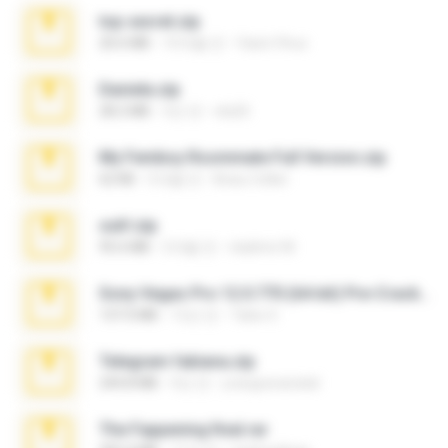
top secret.zip
20.6 MB
10개월 전
Vasni Vhuo
Daniela.zip
28.2 MB
3년 전
ela26
My Femboy Roommate Full Version.zip
62 KB
5개월 전
Beau Collier
ouh!.zip
95.6 MB
2개월 전
vladimir M.
Sony Vegas Pro 12.0.770 (64-bit) Pre-Cracked.zip
137.0 MB
12년 전
Tales S.
Telegram fabiana.zip
244.8 MB
4년 전
yrangravanatal
The Fappening final.rar