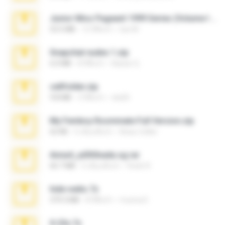
Junior Miss Pageant 1999 Series (Volume I Part I NC 6).7z
53.5 MB
12 ปีที่แล้ว
luis M.
Snapchat nudes 1.zip
6.0 MB
8 ปีที่แล้ว
Baixar Q.
cellfolder.zip
9.8 MB
3 ปีที่แล้ว
ela26
My Femboy Roommate Full Version.zip
62 KB
5 เดือนที่แล้ว
Beau Collier
Anna4_yd3t0nada.sg.rar
60.7 MB
5 เดือนที่แล้ว
Rodri R.
hide vedio.7z
379.3 MB
8 ปีที่แล้ว
munna E.
X-23x.7z