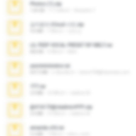
Photos (1).zip
1.60 GB
17 วันที่แล้ว
Anacleto T.
김지윤의 iCloud 사진.zip
9.6 MB
7 ปีที่แล้ว
성경 김.
LIL PEEP VOCAL PRESET BY MELT.rar
826 KB
4 ปีที่แล้ว
Melt ..
yasminmineira.rar
647.5 MB
2 เดือนที่แล้ว
letiro5708@fanchatu.com
777.rar
2.0 MB
10 ปีที่แล้ว
vladimir M.
@#16173@vladimir#!!!!!!.zip
2.6 MB
10 ปีที่แล้ว
vladimir M.
amanda sfd.rar
5.2 MB
7 ปีที่แล้ว
elton_roots