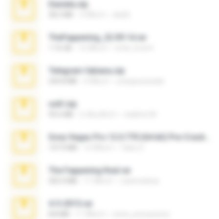
Daniela.zip
28.2 MB
3 ปีที่แล้ว
ela26
TheFappening_22.09.14.rar
1.16 GB
12 ปีที่แล้ว
erick_lover4
Telegram fabiana.zip
244.8 MB
4 ปีที่แล้ว
yrangravanatal
ouh!.zip
95.6 MB
2 เดือนที่แล้ว
vladimir M.
Sony Vegas Pro 12.0.770 (64-bit) Pre-Cracked.zip
137.0 MB
12 ปีที่แล้ว
Tales S.
The Fappening final.rar
302.4 MB
11 ปีที่แล้ว
raulmedinax
4-5-2015.rar
8.8 MB
11 ปีที่แล้ว
extra_precautions