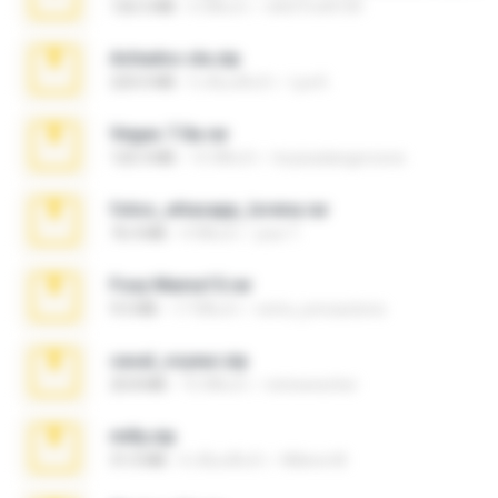
126.5 MB
6 ปีที่แล้ว
nIGHTmAYOR
Achados sla.zip
220.0 MB
5 เดือนที่แล้ว
Lya K.
Vegas 7.0a.rar
120.3 MB
15 ปีที่แล้ว
boyisadangerzone
fotos_whasapp_lorena.rar
76.4 MB
4 ปีที่แล้ว
jose T.
Foxy Mama15.rar
9.5 MB
17 ปีที่แล้ว
extra_precautions
casal_voyeur.zip
20.8 MB
15 ปีที่แล้ว
netowescher
milly.zip
31.0 MB
6 เดือนที่แล้ว
Milene M.