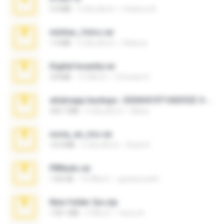
3.4 MB
9 เดือนที่แล้ว
Federico B.
minhas_fotos.rar
1.4 MB
3 เดือนที่แล้ว
Rebeca
Digital Insanity.rar
3.8 MB
12 ปีที่แล้ว
Christian D.
whatsapp backups -20260410T160335Z-3-001.zip
335.7 MB
4 เดือนที่แล้ว
Maria
novia_en_trio.rar
14.9 MB
5 เดือนที่แล้ว
Rodri R.
PBNuds.rar
1.04 GB
10 ปีที่แล้ว
gustavocs64
New folder 2xx.zip
178.1 MB
3 ปีที่แล้ว
henry N.