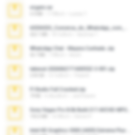
virgem.rar
4.4 MB
17 ปีที่แล้ว
Lucinei 7.
65536533_Conversa_do_WhatsApp_com_Meu_Esposo.zip
262.1 MB
18 วันที่แล้ว
desomar T.
WhatsApp Chat - Mayara Cunhada .zip
36.7 MB
7 ปีที่แล้ว
Ana K.
takeout-20260621T160055Z-3-001.zip
2.00 GB
15 วันที่แล้ว
Thata N.
Fl Studio Full Cracked.zip
79 KB
4 เดือนที่แล้ว
Joel Powers
Sony Vegas Pro 8.0b Build 217-AVCHD-MPG-AC3 FIXED.7z
192.6 MB
16 ปีที่แล้ว
Steven P.
Intel HD Graphics 3000 (4459) Extreme Plus 2.0.zip