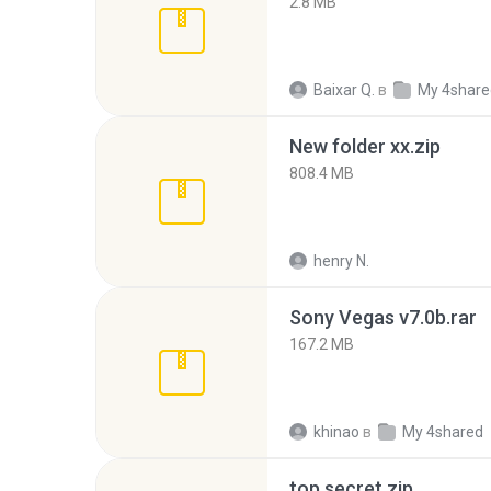
2.8 MB
Baixar Q.
в
My 4share
New folder xx.zip
808.4 MB
henry N.
Sony Vegas v7.0b.rar
167.2 MB
khinao
в
My 4shared
top secret.zip