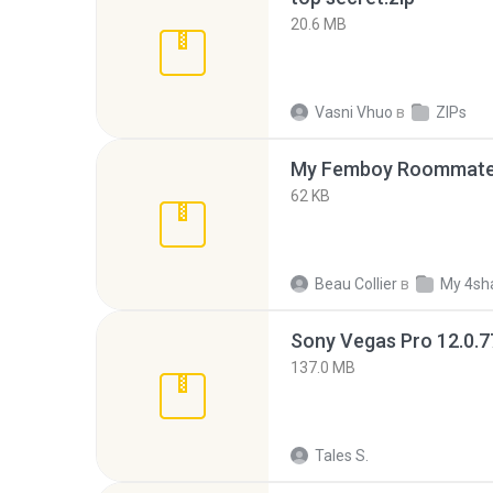
20.6 MB
Vasni Vhuo
в
ZIPs
My Femboy Roommate F
62 KB
Beau Collier
в
My 4sh
137.0 MB
Tales S.