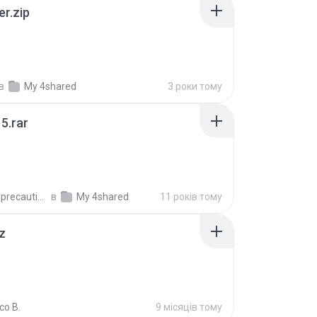
er.zip
в
My 4shared
3 роки тому
5.rar
extra_precautions
в
My 4shared
11 років тому
z
co B.
9 місяців тому