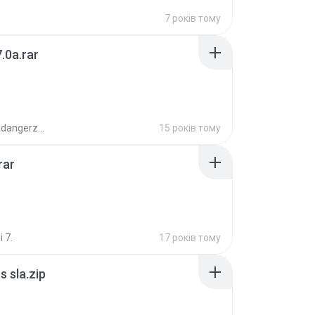
7 років тому
.0a.rar
boyisadangerzone
15 років тому
rar
i 7.
17 років тому
 sla.zip