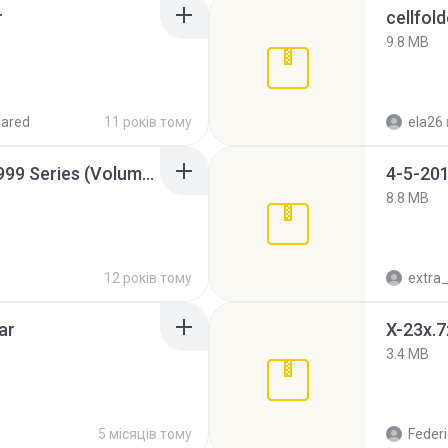
r
cellfold
9.8 MB
hared
11 років тому
ela26
Junior Miss Pageant 1999 Series (Volume I Part I NC 6).7z
4-5-201
8.8 MB
12 років тому
ar
X-23x.7
3.4 MB
5 місяців тому
Federi