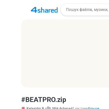
#BEATPRO.zip
Kelambir B.
в
Мій 4shared
1 рік тому
більше...