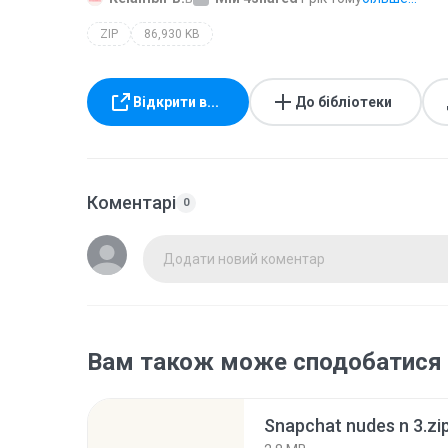
ZIP
86,930 KB
Відкрити в...
До бібліотеки
Коментарі
0
Додати новий коментар
Вам також може сподобатися
Snapchat nudes n 3.zi