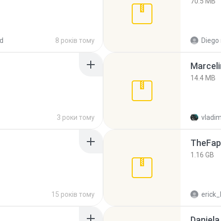
70.5 MB
d
8 років тому
Diego
Marceli
14.4 MB
3 роки тому
vladim
TheFap
1.16 GB
15 років тому
erick_
Daniela