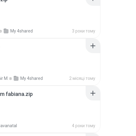
в
My 4shared
3 роки тому
p
ir M.
в
My 4shared
2 місяці тому
m fabiana.zip
ravanatal
4 роки тому