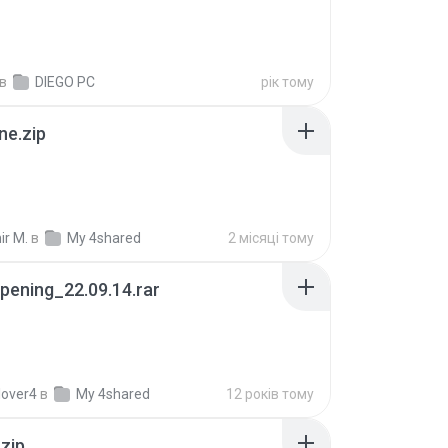
в
DIEGO PC
рік тому
ne.zip
ir M.
в
My 4shared
2 місяці тому
pening_22.09.14.rar
lover4
в
My 4shared
12 років тому
.zip