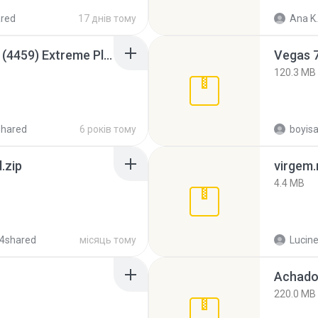
red
17 днів тому
Ana K.
Intel HD Graphics 3000 (4459) Extreme Plus 2.0.zip
Vegas 7
120.3 MB
shared
6 років тому
.zip
virgem.
4.4 MB
4shared
місяць тому
Lucine
Achados
220.0 MB