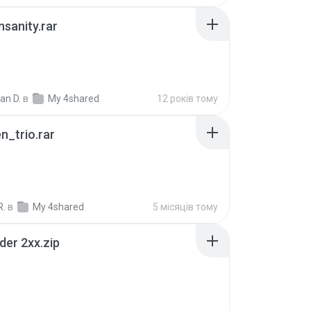
Insanity.rar
ian D.
в
My 4shared
12 років тому
n_trio.rar
R.
в
My 4shared
5 місяців тому
der 2xx.zip