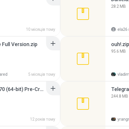
28.2 MB
10 місяців тому
ela26
ull Version.zip
ouh!.zi
95.6 MB
ared
5 місяців тому
vladim
Sony Vegas Pro 12.0.770 (64-bit) Pre-Cracked.zip
Telegra
244.8 MB
12 років тому
yrang