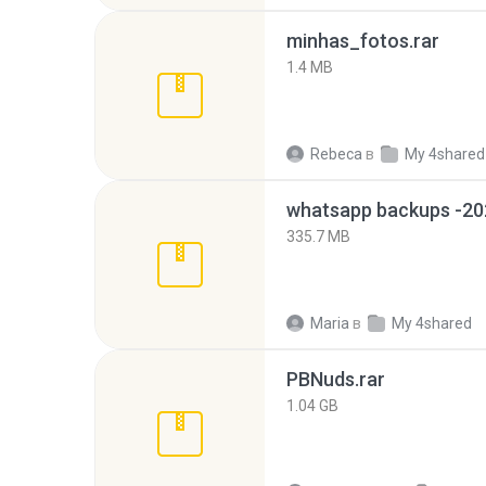
minhas_fotos.rar
1.4 MB
Rebeca
в
My 4shared
335.7 MB
Maria
в
My 4shared
PBNuds.rar
1.04 GB