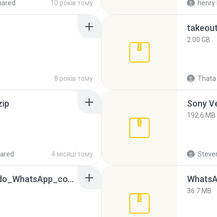
hared
10 років тому
henry 
takeou
2.00 GB
8 років тому
Thata 
zip
192.6 MB
ared
4 місяці тому
Steven
65536533_Conversa_do_WhatsApp_com_Meu_Esposo.zip
WhatsA
36.7 MB