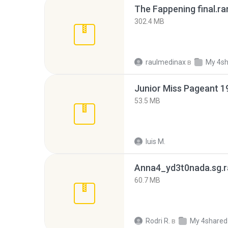
The Fappening final.ra
302.4 MB
raulmedinax
в
My 4s
53.5 MB
luis M.
Anna4_yd3t0nada.sg.r
60.7 MB
Rodri R.
в
My 4shared