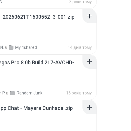
N.
3 роки тому
t-20260621T160055Z-3-001.zip
N.
в
My 4shared
14 днів тому
Sony Vegas Pro 8.0b Build 217-AVCHD-MPG-AC3 FIXED.7z
 P.
в
Random Junk
16 років тому
pp Chat - Mayara Cunhada .zip