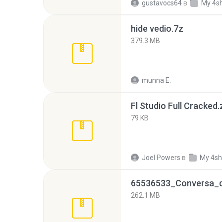
gustavocs64
в
My 4s
hide vedio.7z
379.3 MB
munna E.
Fl Studio Full Cracked.
79 KB
Joel Powers
в
My 4sh
262.1 MB