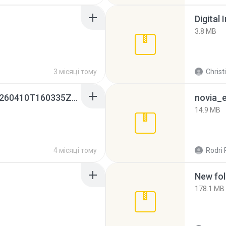
Digital 
3.8 MB
3 місяці тому
Christ
whatsapp backups -20260410T160335Z-3-001.zip
novia_e
14.9 MB
4 місяці тому
Rodri 
New fol
178.1 MB