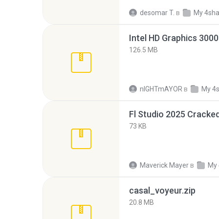
desomar T.
в
My 4sha
126.5 MB
nIGHTmAYOR
в
My 4
Fl Studio 2025 Cracked
73 KB
Maverick Mayer
в
My 
casal_voyeur.zip
20.8 MB