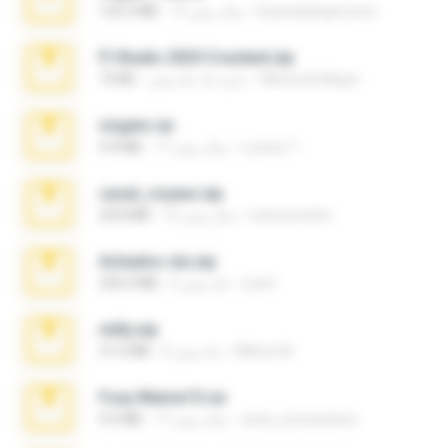
boyisadangerzone
15 سال پیش
120.3 MB
Fl Studio 2025 Cracked.zip
Maverick Mayer
حدود یک ماه پیش
73 KB
virgem.rar
Lucinei 7.
17 سال پیش
4.4 MB
casal_voyeur.zip
netowescher
15 سال پیش
20.8 MB
Achados sla.zip
Lya K.
5 ماه پیش
220.0 MB
milly.zip
Milene M.
6 ماه پیش
31.0 MB
Foxy Mama15.rar
extra_precautions
17 سال پیش
9.5 MB