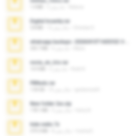
minhas_fotos.rar
Rebeca
3 ماه پیش
1.4 MB
Digital Insanity.rar
Christian D.
12 سال پیش
3.8 MB
whatsapp backups -20260410T160335Z-3-001.zip
Maria
4 ماه پیش
335.7 MB
novia_en_trio.rar
Rodri R.
5 ماه پیش
14.9 MB
PBNuds.rar
gustavocs64
10 سال پیش
1.04 GB
New folder 2xx.zip
henry N.
3 سال پیش
178.1 MB
hide vedio.7z
munna E.
8 سال پیش
379.3 MB