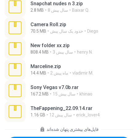
Snapchat nudes n 3.zip
Baixar Q.
8 سال پیش
2.8 MB
Camera Roll.zip
Diego
حدود یک سال پیش
70.5 MB
New folder xx.zip
henry N.
3 سال پیش
808.4 MB
Marceline.zip
vladimir M.
2 ماه پیش
14.4 MB
Sony Vegas v7.0b.rar
khinao
15 سال پیش
167.2 MB
TheFappening_22.09.14.rar
erick_lover4
12 سال پیش
1.16 GB
فایل‌های بیشتری پنهان شده‌اند