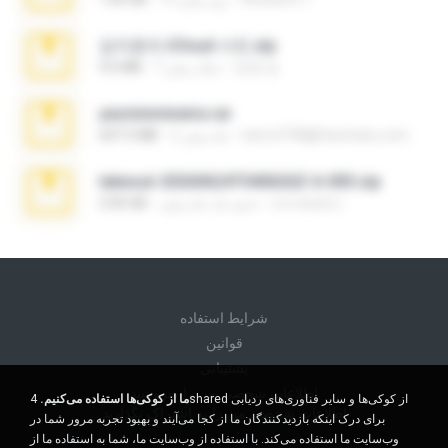
김지윤의 iCloud 사진.zip
성경 김.
7 سال پیش
9.6 MB
yasminmineira.rar
letiro5708@fanchatu.com
2 ماه پیش
647.5 MB
takeout-20260624T040626Z-6-003.zip
อรรถพงษ์ บ.
حدود یک ماه پیش
2.00 GB
شرايط استفاده
قوانين
پشتیبانی
اطلاعات شخصی من را نفروشید
ما از کوکی‌ها استفاده می‌کنیم.
4shared از کوکی‌ها و سایر فناوری‌های ردیابی
اطلاعات شخصی من را به اشتراک نگذارید
برای درک اینکه بازدیدکنندگان ما از کجا می‌آیند و بهبود تجربه مرور شما در
وب‌سایت ما استفاده می‌کند. با استفاده از وب‌سایت ما، شما به استفاده ما از