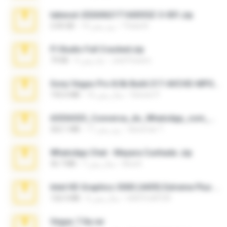
takeout-20260621T160055Z-3-001.zip
Thata N.
14 روز پیش
2.00 GB
Fl Studio Full Cracked.zip
Joel Powers
4 ماه پیش
79 KB
Sony Vegas Pro 8.0b Build 217-AVCHD-MPG-AC3 FIXED.7z
Steven P.
16 سال پیش
192.6 MB
65536533_Conversa_do_WhatsApp_com_Meu_Esposo.zip
desomar T.
17 روز پیش
262.1 MB
WhatsApp Chat - Mayara Cunhada .zip
Ana K.
7 سال پیش
36.7 MB
Intel HD Graphics 3000 (4459) Extreme Plus 2.0.zip
nIGHTmAYOR
6 سال پیش
126.5 MB
Vegas 7.0a.rar