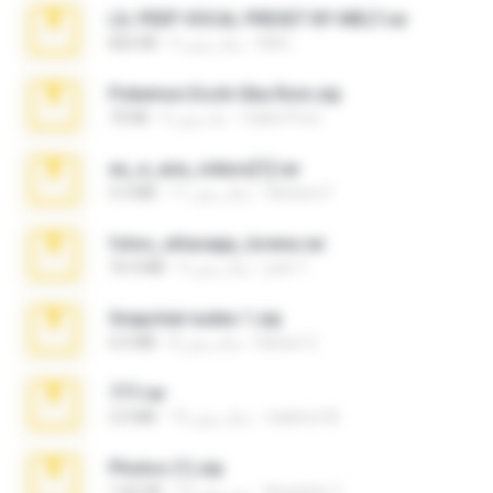
LIL PEEP VOCAL PRESET BY MELT.rar
Melt ..
4 سال پیش
826 KB
Pokemon Ecchi Gba Rom.zip
Caleb Price
4 ماه پیش
70 KB
eu_e_ana_videos[1].rar
Adriano F.
11 سال پیش
5.5 MB
fotos_whasapp_lorena.rar
jose T.
4 سال پیش
76.4 MB
Snapchat nudes 1.zip
Baixar Q.
8 سال پیش
6.0 MB
777.rar
vladimir M.
10 سال پیش
2.0 MB
Photos (1).zip
Anacleto T.
15 روز پیش
1.60 GB