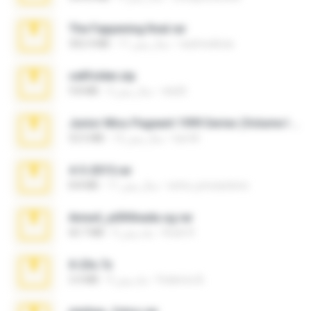
The Fappening final.rar
raulmedinax
11 سال پیش
302.4 MB
cellfolder.zip
ela26
3 سال پیش
9.8 MB
Junior Miss Pageant 1999 Series (Volume I Part I NC 6).7z
luis M.
12 سال پیش
53.5 MB
4-5-2015.rar
extra_precautions
11 سال پیش
8.8 MB
Anna4_yd3t0nada.sg.rar
Rodri R.
5 ماه پیش
60.7 MB
X-23x.7z
Federico B.
9 ماه پیش
3.4 MB