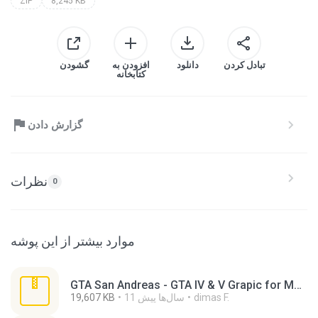
ZIP
8,245 KB
تبادل کردن
دانلود
افزودن به
گشودن
کتابخانه
گزارش دادن
نظرات
0
موارد بیشتر از این پوشه
GTA San Andreas - GTA IV & V Grapic for Medium PC.rar
dimas F.
11 سال‌ها پیش
19,607 KB