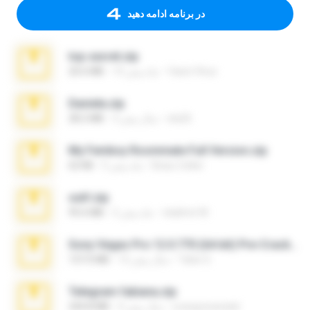
در برنامه ادامه دهید
top secret.zip
Vasni Vhuo
10 ماه پیش
20.6 MB
Daniela.zip
ela26
3 سال پیش
28.2 MB
My Femboy Roommate Full Version.zip
Beau Collier
5 ماه پیش
62 KB
ouh!.zip
vladimir M.
2 ماه پیش
95.6 MB
Sony Vegas Pro 12.0.770 (64-bit) Pre-Cracked.zip
Tales S.
12 سال پیش
137.0 MB
Telegram fabiana.zip
yrangravanatal
4 سال پیش
244.8 MB