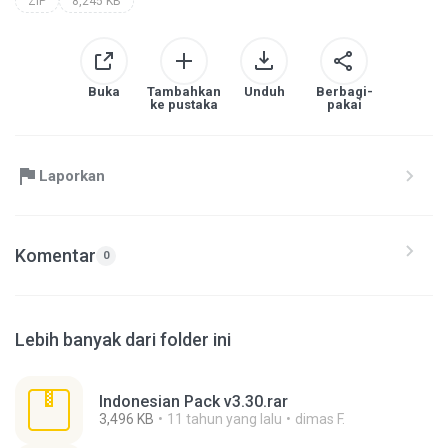
ZIP
8,245 KB
Buka
Tambahkan
Unduh
Berbagi-
ke pustaka
pakai
Laporkan
Komentar
0
Lebih banyak dari folder ini
Indonesian Pack v3.30.rar
3,496 KB
11 tahun yang lalu
dimas F.