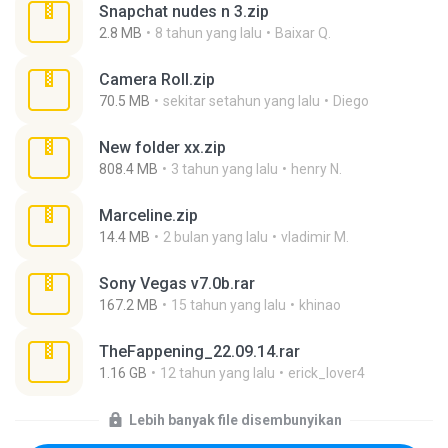
Snapchat nudes n 3.zip
2.8 MB
8 tahun yang lalu
Baixar Q.
Camera Roll.zip
70.5 MB
sekitar setahun yang lalu
Diego
New folder xx.zip
808.4 MB
3 tahun yang lalu
henry N.
Marceline.zip
14.4 MB
2 bulan yang lalu
vladimir M.
Sony Vegas v7.0b.rar
167.2 MB
15 tahun yang lalu
khinao
TheFappening_22.09.14.rar
1.16 GB
12 tahun yang lalu
erick_lover4
Lebih banyak file disembunyikan