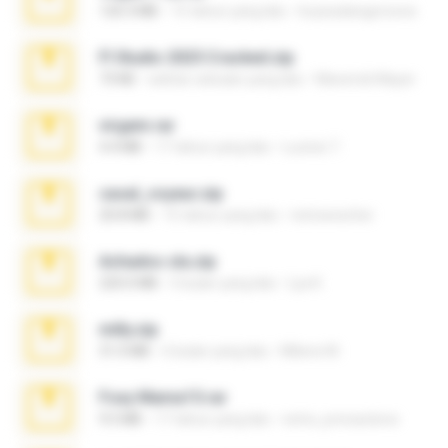
120.3 MB
15 tahun yang lalu
boyisadangerzone
Fl Studio 2025 Cracked.zip
73 KB
sekitar sebulan yang lalu
Maverick Mayer
virgem.rar
4.4 MB
17 tahun yang lalu
Lucinei 7.
casal_voyeur.zip
20.8 MB
15 tahun yang lalu
netowescher
Achados sla.zip
220.0 MB
5 bulan yang lalu
Lya K.
milly.zip
31.0 MB
6 bulan yang lalu
Milene M.
Foxy Mama15.rar
9.5 MB
17 tahun yang lalu
extra_precautions