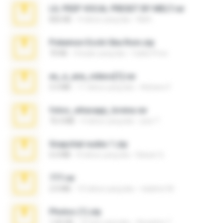
LIL PEEP VOCAL PRESET BY MELT.rar
826 KB
4 tahun yang lalu
Melt ..
Pokemon Ecchi Gba Rom.zip
70 KB
4 bulan yang lalu
Caleb Price
eu_e_ana_videos[1].rar
5.5 MB
11 tahun yang lalu
Adriano F.
fotos_whasapp_lorena.rar
76.4 MB
4 tahun yang lalu
jose T.
Snapchat nudes 1.zip
6.0 MB
8 tahun yang lalu
Baixar Q.
777.rar
2.0 MB
10 tahun yang lalu
vladimir M.
Photos (1).zip
1.60 GB
15 hari yang lalu
Anacleto T.