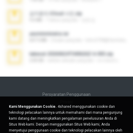
김지윤의 iCloud 사진.zip
9.6 MB
7 tahun yang lalu
성경 김.
yasminmineira.rar
647.5 MB
2 bulan yang lalu
letiro5708@fanchatu.com
takeout-20260624T040626Z-6-003.zip
2.00 GB
sekitar sebulan yang lalu
อรรถพงษ์ บ.
Persyaratan Penggunaan
Privasi
Kami Menggunakan Cookie.
4shared menggunakan cookie dan
Bantuan
teknologi pelacakan lainnya untuk memahami dari mana pengunjung
Jangan jual informasi pribadi saya
kami datang dan meningkatkan pengalaman penelusuran Anda di
Jangan bagikan informasi pribadi saya
Situs Web kami. Dengan menggunakan Situs Web kami, Anda
menyetujui penggunaan cookie dan teknologi pelacakan lainnya oleh