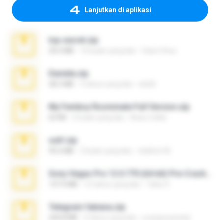
Lanjutkan di aplikasi
top secret.zip
20.6 MB
10 bulan yang lalu
Vasni Vhuo
Daniela.zip
28.2 MB
3 tahun yang lalu
ela26
My Femboy Roommate Full Version.zip
62 KB
5 bulan yang lalu
Beau Collier
ouh!.zip
95.6 MB
2 bulan yang lalu
vladimir M.
Sony Vegas Pro 12.0.770 (64-bit) Pre-Cracked.zip
137.0 MB
12 tahun yang lalu
Tales S.
Telegram fabiana.zip
244.8 MB
4 tahun yang lalu
yrangravanatal