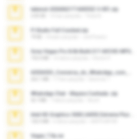
takeout-20260621T160055Z-3-001.zip
2.00 GB
14 hari yang lalu
Thata N.
Fl Studio Full Cracked.zip
79 KB
4 bulan yang lalu
Joel Powers
Sony Vegas Pro 8.0b Build 217-AVCHD-MPG-AC3 FIXED.7z
192.6 MB
16 tahun yang lalu
Steven P.
65536533_Conversa_do_WhatsApp_com_Meu_Esposo.zip
262.1 MB
17 hari yang lalu
desomar T.
WhatsApp Chat - Mayara Cunhada .zip
36.7 MB
7 tahun yang lalu
Ana K.
Intel HD Graphics 3000 (4459) Extreme Plus 2.0.zip
126.5 MB
6 tahun yang lalu
nIGHTmAYOR
Vegas 7.0a.rar