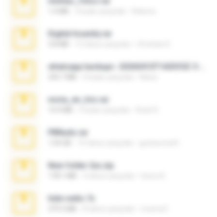
minhas_fotos.rar
1.4 MB
3 bulan yang lalu
Rebeca
Digital Insanity.rar
3.8 MB
12 tahun yang lalu
Christian D.
whatsapp backups -20260410T160335Z-3-001.zip
335.7 MB
4 bulan yang lalu
Maria
novia_en_trio.rar
14.9 MB
5 bulan yang lalu
Rodri R.
PBNuds.rar
1.04 GB
10 tahun yang lalu
gustavocs64
New folder 2xx.zip
178.1 MB
3 tahun yang lalu
henry N.
hide vedio.7z
379.3 MB
8 tahun yang lalu
munna E.