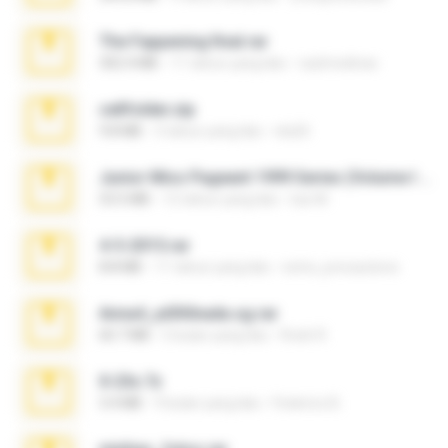
The Fappening final.rar
302.4 MB
11 tahun yang lalu
raulmedinax
cellfolder.zip
9.8 MB
3 tahun yang lalu
ela26
Junior Miss Pageant 1999 Series (Volume I Part I NC 6).7z
53.5 MB
12 tahun yang lalu
luis M.
4-5-2015.rar
8.8 MB
11 tahun yang lalu
extra_precautions
Anna4_yd3t0nada.sg.rar
60.7 MB
5 bulan yang lalu
Rodri R.
X-23x.7z
3.4 MB
9 bulan yang lalu
Federico B.