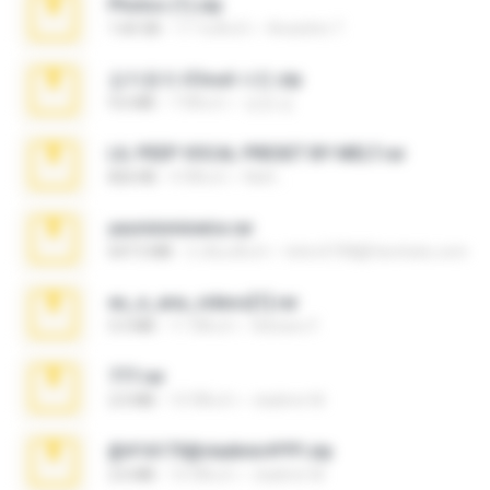
Photos (1).zip
1.60 GB
17 วันที่แล้ว
Anacleto T.
김지윤의 iCloud 사진.zip
9.6 MB
7 ปีที่แล้ว
성경 김.
LIL PEEP VOCAL PRESET BY MELT.rar
826 KB
4 ปีที่แล้ว
Melt ..
yasminmineira.rar
647.5 MB
2 เดือนที่แล้ว
letiro5708@fanchatu.com
eu_e_ana_videos[1].rar
5.5 MB
11 ปีที่แล้ว
Adriano F.
777.rar
2.0 MB
10 ปีที่แล้ว
vladimir M.
@#16173@vladimir#!!!!!!.zip
2.6 MB
10 ปีที่แล้ว
vladimir M.