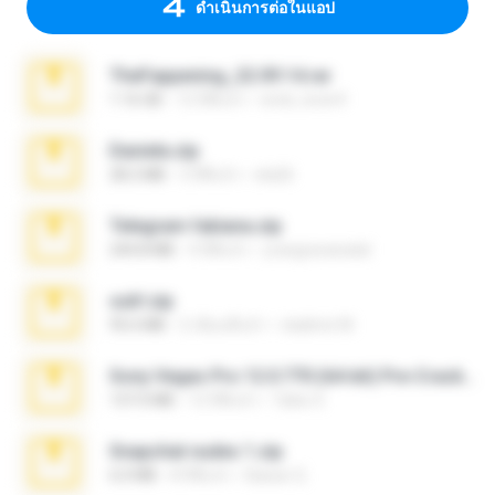
ดำเนินการต่อในแอป
TheFappening_22.09.14.rar
1.16 GB
12 ปีที่แล้ว
erick_lover4
Daniela.zip
28.2 MB
3 ปีที่แล้ว
ela26
Telegram fabiana.zip
244.8 MB
4 ปีที่แล้ว
yrangravanatal
ouh!.zip
95.6 MB
2 เดือนที่แล้ว
vladimir M.
Sony Vegas Pro 12.0.770 (64-bit) Pre-Cracked.zip
137.0 MB
12 ปีที่แล้ว
Tales S.
Snapchat nudes 1.zip
6.0 MB
8 ปีที่แล้ว
Baixar Q.