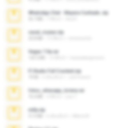
WhatsApp Chat - Mayara Cunhada .zip
36.7 MB
7 ปีที่แล้ว
Ana K.
casal_voyeur.zip
20.8 MB
15 ปีที่แล้ว
netowescher
Vegas 7.0a.rar
120.3 MB
15 ปีที่แล้ว
boyisadangerzone
Fl Studio Full Cracked.zip
79 KB
4 เดือนที่แล้ว
Joel Powers
fotos_whasapp_lorena.rar
76.4 MB
4 ปีที่แล้ว
jose T.
milly.zip
31.0 MB
6 เดือนที่แล้ว
Milene M.