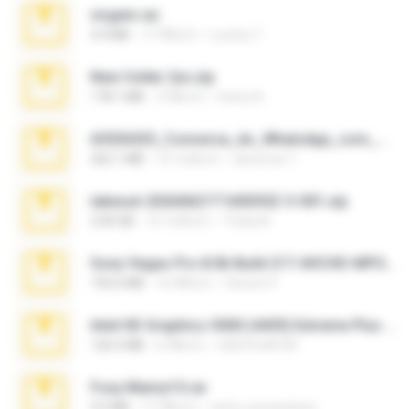
virgem.rar
4.4 MB
17 ปีที่แล้ว
Lucinei 7.
New folder 2xx.zip
178.1 MB
3 ปีที่แล้ว
henry N.
65536533_Conversa_do_WhatsApp_com_Meu_Esposo.zip
262.1 MB
19 วันที่แล้ว
desomar T.
takeout-20260621T160055Z-3-001.zip
2.00 GB
16 วันที่แล้ว
Thata N.
Sony Vegas Pro 8.0b Build 217-AVCHD-MPG-AC3 FIXED.7z
192.6 MB
16 ปีที่แล้ว
Steven P.
Intel HD Graphics 3000 (4459) Extreme Plus 2.0.zip
126.5 MB
6 ปีที่แล้ว
nIGHTmAYOR
Foxy Mama15.rar
9.5 MB
17 ปีที่แล้ว
extra_precautions