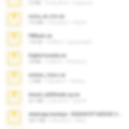
3.4 MB
10 เดือนที่แล้ว
Federico B.
novia_en_trio.rar
14.9 MB
5 เดือนที่แล้ว
Rodri R.
PBNuds.rar
1.04 GB
10 ปีที่แล้ว
gustavocs64
Digital Insanity.rar
3.8 MB
12 ปีที่แล้ว
Christian D.
minhas_fotos.rar
1.4 MB
3 เดือนที่แล้ว
Rebeca
Anna4_yd3t0nada.sg.rar
60.7 MB
5 เดือนที่แล้ว
Rodri R.
whatsapp backups -20260410T160335Z-3-001.zip
335.7 MB
4 เดือนที่แล้ว
Maria