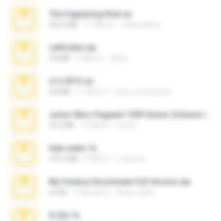
The Fappening final.rar
302.4 MB
11 ปีที่แล้ว
raulmedinax
cellfolder.zip
9.8 MB
3 ปีที่แล้ว
ela26
4-5-2015.rar
8.8 MB
11 ปีที่แล้ว
extra_precautions
Junior Miss Pageant 1999 Series (Volume I Part I NC 6).7z
53.5 MB
12 ปีที่แล้ว
luis M.
hide vedio.7z
379.3 MB
8 ปีที่แล้ว
munna E.
My Femboy Roommate Full Version.zip
62 KB
5 เดือนที่แล้ว
Beau Collier
X-23x.7z