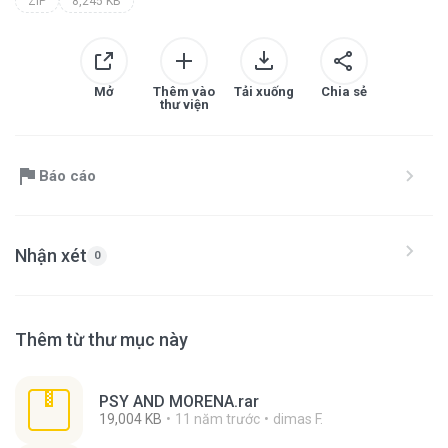
ZIP
8,245 KB
Mở
Thêm vào
Tải xuống
Chia sẻ
thư viện
Báo cáo
Nhận xét
0
Thêm từ thư mục này
PSY AND MORENA.rar
19,004 KB
11 năm trước
dimas F.