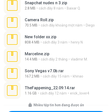
Snapchat nudes n 3.zip
2.8 MB
cách đây 8 năm
Baixar Q.
Camera Roll.zip
70.5 MB
cách đây khoảng một năm
Diego
New folder xx.zip
808.4 MB
cách đây 3 năm
henry N.
Marceline.zip
14.4 MB
cách đây 2 tháng
vladimir M.
Sony Vegas v7.0b.rar
167.2 MB
cách đây 15 năm
khinao
TheFappening_22.09.14.rar
1.16 GB
cách đây 12 năm
erick_lover4
Nhiều tệp tin hơn đang được ẩn