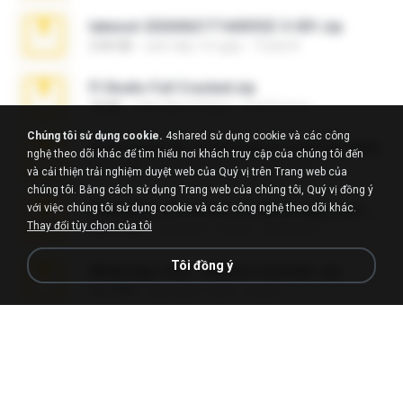
takeout-20260621T160055Z-3-001.zip
2.00 GB
cách đây 14 ngày
Thata N.
Fl Studio Full Cracked.zip
79 KB
cách đây 4 tháng
Joel Powers
Chúng tôi sử dụng cookie.
4shared sử dụng cookie và các công
Sony Vegas Pro 8.0b Build 217-AVCHD-MPG-AC3 FIXED.7z
nghệ theo dõi khác để tìm hiểu nơi khách truy cập của chúng tôi đến
192.6 MB
cách đây 16 năm
Steven P.
và cải thiện trải nghiệm duyệt web của Quý vị trên Trang web của
chúng tôi. Bằng cách sử dụng Trang web của chúng tôi, Quý vị đồng ý
với việc chúng tôi sử dụng cookie và các công nghệ theo dõi khác.
65536533_Conversa_do_WhatsApp_com_Meu_Esposo.zip
Thay đổi tùy chọn của tôi
262.1 MB
cách đây 17 ngày
desomar T.
Tôi đồng ý
WhatsApp Chat - Mayara Cunhada .zip
36.7 MB
cách đây 7 năm
Ana K.
Intel HD Graphics 3000 (4459) Extreme Plus 2.0.zip
126.5 MB
cách đây 6 năm
nIGHTmAYOR
Vegas 7.0a.rar