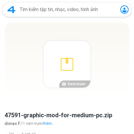
Xem trước
47591-graphic-mod-for-medium-pc.zip
dimas F.
11 năm trước
thêm...