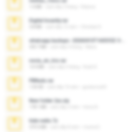
minhas_fotos.rar
1.4 MB
cách đây 3 tháng
Rebeca
Digital Insanity.rar
3.8 MB
cách đây 12 năm
Christian D.
whatsapp backups -20260410T160335Z-3-001.zip
335.7 MB
cách đây 4 tháng
Maria
novia_en_trio.rar
14.9 MB
cách đây 5 tháng
Rodri R.
PBNuds.rar
1.04 GB
cách đây 10 năm
gustavocs64
New folder 2xx.zip
178.1 MB
cách đây 3 năm
henry N.
hide vedio.7z
379.3 MB
cách đây 8 năm
munna E.