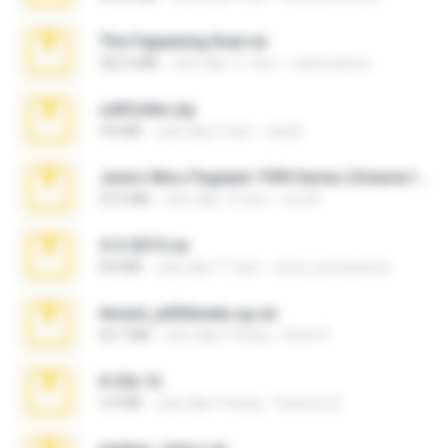
The Fappening final.rar
302.4 MB
cách đây 11 năm
raulmedinax
cellfolder.zip
9.8 MB
cách đây 3 năm
ela26
Junior Miss Pageant 1999 Series (Volume I Part I NC 6).7z
53.5 MB
cách đây 12 năm
luis M.
4-5-2015.rar
8.8 MB
cách đây 11 năm
extra_precautions
Anna4_yd3t0nada.sg.rar
60.7 MB
cách đây 5 tháng
Rodri R.
X-23x.7z
3.4 MB
cách đây 9 tháng
Federico B.