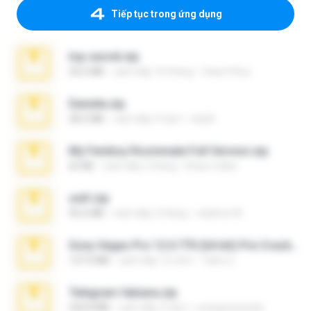
Tiếp tục trong ứng dụng
top secret.zip
20.6 MB
cách đây 10 tháng
Vasni Vhuo
Daniela.zip
28.2 MB
cách đây 3 năm
ela26
My Femboy Roommate Full Version.zip
62 KB
cách đây 5 tháng
Beau Collier
ouh!.zip
95.6 MB
cách đây 2 tháng
vladimir M.
Sony Vegas Pro 12.0.770 (64-bit) Pre-Cracked.zip
137.0 MB
cách đây 12 năm
Tales S.
Telegram fabiana.zip
244.8 MB
cách đây 4 năm
yrangravanatal